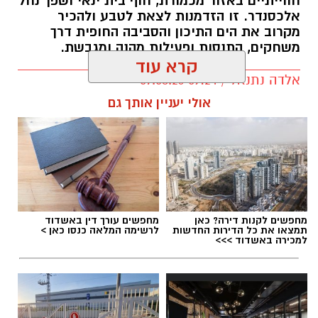
חווייתיים באזור מכמורת, חוף בית ינאי ושפך נחל
אלכסנדר. זו הזדמנות לצאת לטבע ולהכיר
מקרוב את הים התיכון והסביבה החופית דרך
משחקים, התנסות ופעילות מהנה ומגבשת.
קרא עוד
אלדה נתנאל / 09:24 07.08.26
אולי יעניין אותך גם
תגים:
טיול
מחפשים לקנות דירה? כאן
מחפשים עורך דין באשדוד
תמצאו את כל הדירות החדשות
לרשימה המלאה כנסו כאן >
למכירה באשדוד >>>