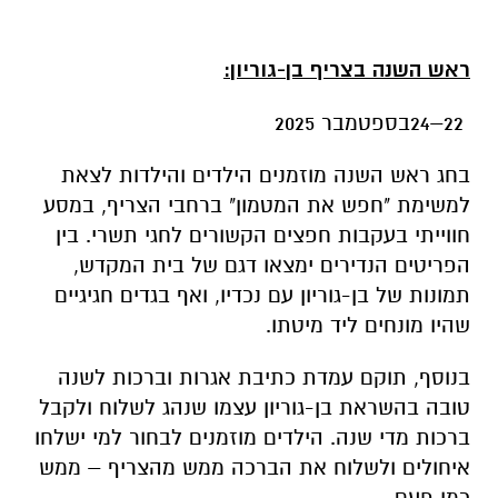
ראש השנה בצריף בן-גוריון:
22–24בספטמבר 2025
בחג ראש השנה מוזמנים הילדים והילדות לצאת
למשימת "חפש את המטמון" ברחבי הצריף, במסע
חווייתי בעקבות חפצים הקשורים לחגי תשרי. בין
הפריטים הנדירים ימצאו דגם של בית המקדש,
תמונות של בן-גוריון עם נכדיו, ואף בגדים חגיגיים
שהיו מונחים ליד מיטתו.
בנוסף, תוקם עמדת כתיבת אגרות וברכות לשנה
טובה בהשראת בן-גוריון עצמו שנהג לשלוח ולקבל
ברכות מדי שנה. הילדים מוזמנים לבחור למי ישלחו
איחולים ולשלוח את הברכה ממש מהצריף – ממש
כמו פעם.