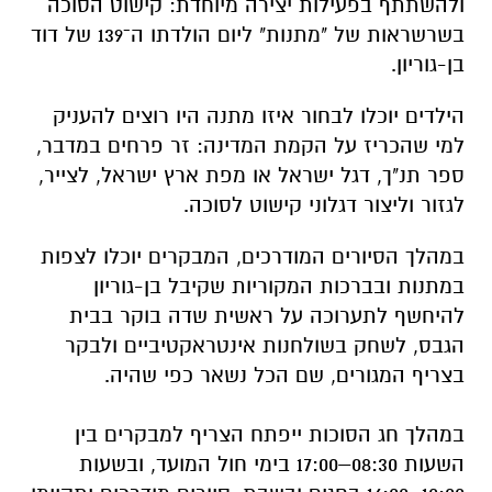
ולהשתתף בפעילות יצירה מיוחדת: קישוט הסוכה
בשרשראות של "מתנות" ליום הולדתו ה־139 של דוד
בן-גוריון.
הילדים יוכלו לבחור איזו מתנה היו רוצים להעניק
למי שהכריז על הקמת המדינה: זר פרחים במדבר,
ספר תנ"ך, דגל ישראל או מפת ארץ ישראל, לצייר,
לגזור וליצור דגלוני קישוט לסוכה.
במהלך הסיורים המודרכים, המבקרים יוכלו לצפות
במתנות ובברכות המקוריות שקיבל בן-גוריון
להיחשף לתערוכה על ראשית שדה בוקר בבית
הגבס, לשחק בשולחנות אינטראקטיביים ולבקר
בצריף המגורים, שם הכל נשאר כפי שהיה.
במהלך חג הסוכות ייפתח הצריף למבקרים בין
השעות 08:30–17:00 בימי חול המועד, ובשעות