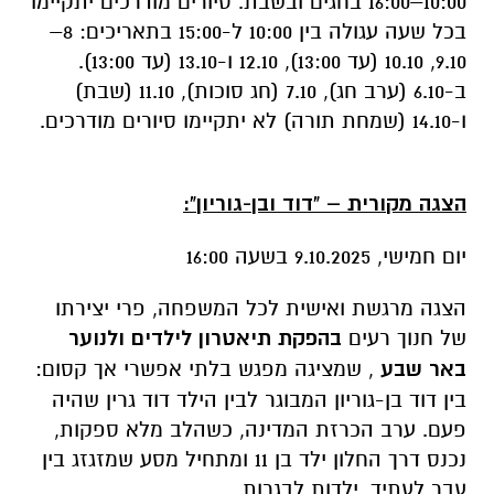
10:00–16:00 בחגים ובשבת. סיורים מודרכים יתקיימו
בכל שעה עגולה בין 10:00 ל-15:00 בתאריכים: 8–
9.10, 10.10 (עד 13:00), 12.10 ו-13.10 (עד 13:00).
ב-6.10 (ערב חג), 7.10 (חג סוכות), 11.10 (שבת)
ו-14.10 (שמחת תורה) לא יתקיימו סיורים מודרכים.
הצגה מקורית – "דוד ובן-גוריון
"
:
יום חמישי, 9.10.2025 בשעה 16:00
הצגה מרגשת ואישית לכל המשפחה, פרי יצירתו
של חנוך רעים
בהפקת תיאטרון לילדים ולנוער
באר שבע
, שמציגה מפגש בלתי אפשרי אך קסום:
בין דוד בן-גוריון המבוגר לבין הילד דוד גרין שהיה
פעם. ערב הכרזת המדינה, כשהלב מלא ספקות,
נכנס דרך החלון ילד בן 11 ומתחיל מסע שמזגזג בין
עבר לעתיד, ילדות לבגרות.