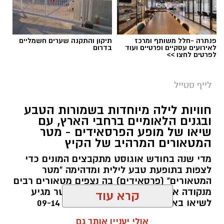
פנתרה -חלל משותף ומרכז
תיקון והתקנה שערים חשמליים
לאירועים עסקיים ופרטיים ועוד
בדרום
לפרטים לחצו >>
סיורי משפחות- צילום מיקה וולוב, אקואושן
לייף סטייל
במהלך הפעילות יכירו המשתתפים את הטבע
חוויות לילה מיוחדות בשמורות הטבע
הייחודי של אזור שפך נחל אלכסנדר, את בעלי
ובגנים הלאומיים ברחבי הארץ, עם
שיאו של מופע הפרסאידים - מטר
החיים והצמחים המאפיינים אותו ואת המערכת
המטאורים המרהיב של הקיץ
האקולוגית המקומית. בהמשך יגיעו למרכז החינוך
מדי שנה בחודש אוגוסט מתקבצים המונים כדי
הימי "מגלים" של אקואושן, שם יוכלו להתבונן בדגם
לצפות בתופעת טבע לילית ומדהימה "מטר
חי של חוף סלעי בישראל ולהכיר מקרוב את בעלי
המטאורים" (פרסאידים) בה נצפים מטאורים רבים
החיים הימיים החיים בו. במהלך הסיור ייחשפו גם
מנקודה אחת בשמי הלילה. השנה המטר מגיע
לאתגרים המשפיעים על הסביבה הימית, ובהם
לשיאו באמצע אוגוסט בין התאריכים 09-14
פסולת ובעיקר פלסטיק, וילמדו באופן חווייתי כיצד
באוגוסט 2026.
קרא עוד