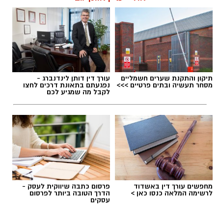
ניתן לשמור על הים ולסייע בהגנה עליו.
אלדה נתנאל / 12:27 28.07.26
אולי יעניין אותך גם
מועדי הסיורים:
24 באוגוסט, יום שני, בשעות 9:00-12:00 הורים
וילדים
24 באוגוסט, יום שני, בשעות 16:30-19:30 הורים
וילדים
תגים:
מטר המטאורים
26 באוגוסט, יום רביעי, בשעות 9:00-12:00 מבוגרים
תיקון והתקנת שערים חשמליים
עורך דין דותן לינדנברג -
(גילאי 16+)
מסחר תעשיה ובתים פרטיים >>>
נפגעתם בתאונת דרכים לחצו
כשהשמש שוקעת והשמיים מתכסים באלפי כוכבים,
לקבל מה שמגיע לכם
27 באוגוסט, יום חמישי, בשעות 16:30-19:30 הורים
הטבע מציג את אחד המופעים המרהיבים של
וילדים
השנה - מטר הפרסאידים. זו ההזדמנות לעצור
לרגע, להתרחק מאורות העיר, להרים את המבט אל
השמיים ולגלות עולם שלם של כוכבים, כוכבי לכת,
ערפיליות וסיפורי חלל.
לפרטים נוספים
והרשמה:
https://bit.ly/summer26ecoocean
מטר הפרסאידים, מתרחש כתוצאה ממפגש כדור
מחפשים עורך דין באשדוד
פרסום כתבה שיווקית לעסק -
הארץ עם השובל של כוכב השביט סוויפט-טאטל,
לרשימה המלאה כנסו כאן >
הדרך הטובה ביותר לפרסום
עסקים