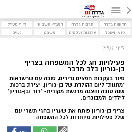
חדשות גדרה
תרבות גדרה
המגזין השבועי
לייף סטייל
פנאי ואוכל
צרכנות ועסקים
משפט
נשים
לייף סטייל
פעילויות חג לכל המשפחה בצריף
בן-גוריון בלב מדבר
סיור בעקבות חפצים נדירים, סוכה עם שרשראות
"מתנות" ליום ההולדת של בן-גוריון, יצירת ברכות
שנה טובה והצגה מרגשת מקורית- "דוד ובן-גוריון"
לילדים ולמבוגרים.
צריף בן-גוריון פותח את שעריו בחגי תשרי עם
שלל פעילויות מיוחדות לכל המשפחה