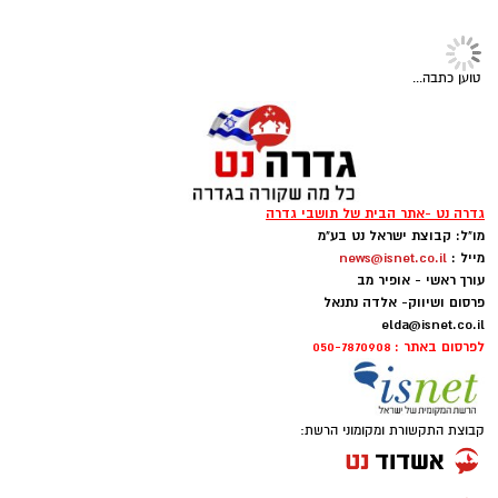
טוען כתבה...
גדרה נט -אתר הבית של תושבי גדרה
מו"ל: קבוצת ישראל נט בע"מ
מייל :
news@isnet.co.il
עורך ראשי - אופיר מב
פרסום ושיווק- אלדה נתנאל
elda@isnet.co.il
לפרסום באתר : 050-7870908
קבוצת התקשורת ומקומוני הרשת: