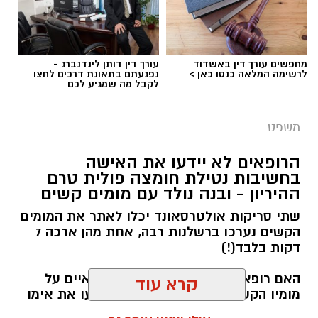
מחפשים עורך דין באשדוד
עורך דין דותן לינדנברג -
לרשימה המלאה כנסו כאן >
נפגעתם בתאונת דרכים לחצו
לקבל מה שמגיע לכם
משפט
depositphotos
הרופאים לא יידעו את האישה
בחשיבות נטילת חומצה פולית טרם
מהחלטת בית המשפט עולה כי במהלך 2021 קיבל
ההיריון - ובנה נולד עם מומים קשים
המשיב אזרחות מתוקף היותו נכד של יהודי. בשל
שתי סריקות אולטרסאונד יכלו לאתר את המומים
זכאותו לאזרחות קיבלו גם אשתו ילדיה וילדיהם
הקשים נערכו ברשלנות רבה, אחת מהן ארכה 7
מעמד חוקי בארץ. זאת לאחר שבמהלך תחקיר
דקות בלבד(!)
לקבלת אזרחות שנערך בארץ מולדתו הצהיר
האם רופאי קופת חולים 'כללית' אחראיים על
המשיב כי בעבר היה נשוי במשך כשנתיים והתגרש
מומיו הקשים של ילד, בגלל שלא יידעו את אימו
ללא ילדים. לאחר קבלת האזרחות והגעתו לישראל,
כי עליה ליטול חומצה פולית למניעת מומים לפני
קרא עוד