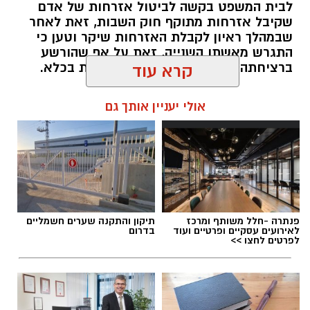
לבית המשפט בקשה לביטול אזרחות של אדם
שקיבל אזרחות מתוקף חוק השבות, זאת לאחר
שבמהלך ראיון לקבלת האזרחות שיקר וטען כי
התגרש מאשתו השנייה, זאת על אף שהורשע
ברציחתה וישב תקופת מאסר ממושכת בכלא.
קרא עוד
אולי יעניין אותך גם
מערכת האתר / 09:42 07.11.25
תגים:
פלילי
פנתרה -חלל משותף ומרכז
תיקון והתקנה שערים חשמליים
לאירועים עסקיים ופרטיים ועוד
בדרום
לפרטים לחצו >>