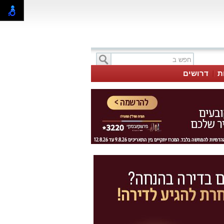
ת
דרושים