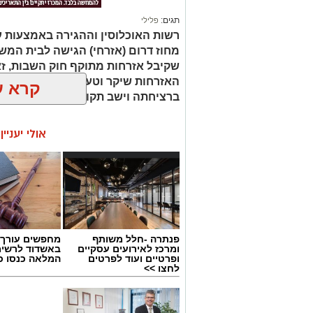
תגים:
פלילי
רשות האוכלוסין וההגירה באמצעות ע
מחוז דרום (אזרחי) הגישה לבית המ
שקיבל אזרחות מתוקף חוק השבות, ז
האזרחות שיקר וטען כי התגרש מאשת
קרא ע
ברציחתה וישב תקופת מאסר ממושכת
אולי יעניי
פנתרה -חלל משותף
מחפשים עורך ד
ומרכז לאירועים עסקיים
באשדוד לרשי
ופרטיים ועוד לפרטים
המלאה כנסו כא
לחצו >>