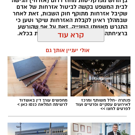
בן הרוש מפרקליטות מחוז דרום (אזרחי) הגישה
לבית המשפט בקשה לביטול אזרחות של אדם
שקיבל אזרחות מתוקף חוק השבות, זאת לאחר
שבמהלך ראיון לקבלת האזרחות שיקר וטען כי
התגרש מאשתו השנייה, זאת על אף שהורשע
ברציחתה וישב תקופת מאסר ממושכת בכלא.
קרא עוד
אולי יעניין אותך גם
מערכת האתר / 09:42 07.11.25
תגים:
פלילי
פנתרה -חלל משותף ומרכז
מחפשים עורך דין באשדוד
לאירועים עסקיים ופרטיים ועוד
לרשימה המלאה כנסו כאן >
לפרטים לחצו >>