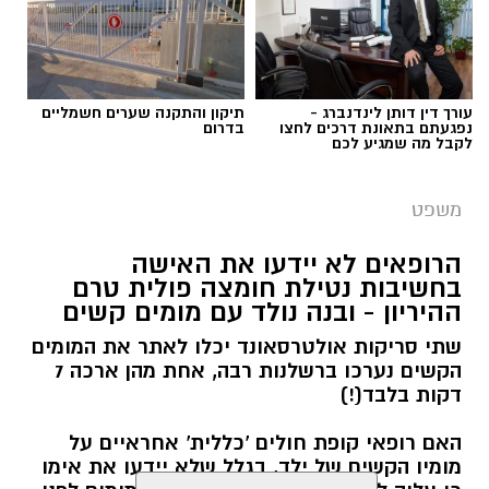
עורך דין דותן לינדנברג -
תיקון והתקנה שערים חשמליים
נפגעתם בתאונת דרכים לחצו
בדרום
לקבל מה שמגיע לכם
משפט
depositphotos
הרופאים לא יידעו את האישה
בחשיבות נטילת חומצה פולית טרם
מהחלטת בית המשפט עולה כי במהלך 2021 קיבל
ההיריון - ובנה נולד עם מומים קשים
המשיב אזרחות מתוקף היותו נכד של יהודי. בשל
שתי סריקות אולטרסאונד יכלו לאתר את המומים
זכאותו לאזרחות קיבלו גם אשתו ילדיה וילדיהם
הקשים נערכו ברשלנות רבה, אחת מהן ארכה 7
מעמד חוקי בארץ. זאת לאחר שבמהלך תחקיר
דקות בלבד(!)
לקבלת אזרחות שנערך בארץ מולדתו הצהיר
האם רופאי קופת חולים 'כללית' אחראיים על
המשיב כי בעבר היה נשוי במשך כשנתיים והתגרש
מומיו הקשים של ילד, בגלל שלא יידעו את אימו
ללא ילדים. לאחר קבלת האזרחות והגעתו לישראל,