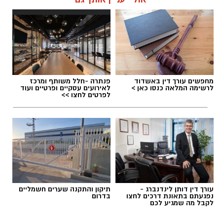
מערכת האתר / 09:42 07.11.25
תגים:
פלילי
מחפשים עורך דין באשדוד
פנתרה -חלל משותף ומרכז
לרשימה המלאה כנסו כאן >
לאירועים עסקיים ופרטיים ועוד
לפרטים לחצו >>
עורך דין דותן לינדנברג -
תיקון והתקנה שערים חשמליים
נפגעתם בתאונת דרכים לחצו
בדרום
לקבל מה שמגיע לכם