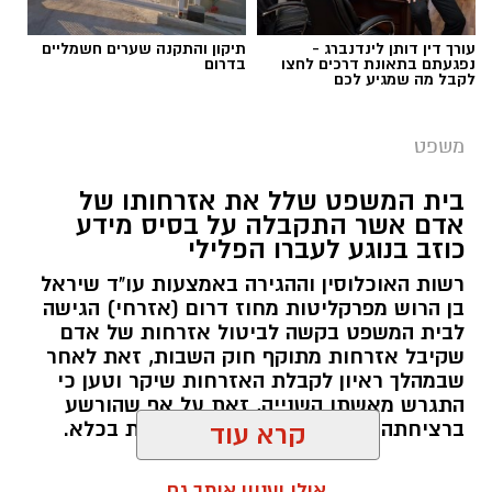
עורך דין דותן לינדנברג -
תיקון והתקנה שערים חשמליים
נפגעתם בתאונת דרכים לחצו
בדרום
לקבל מה שמגיע לכם
משפט
בית המשפט שלל את אזרחותו של
אדם אשר התקבלה על בסיס מידע
כוזב בנוגע לעברו הפלילי
רשות האוכלוסין וההגירה באמצעות עו"ד שיראל
בן הרוש מפרקליטות מחוז דרום (אזרחי) הגישה
לבית המשפט בקשה לביטול אזרחות של אדם
שקיבל אזרחות מתוקף חוק השבות, זאת לאחר
שבמהלך ראיון לקבלת האזרחות שיקר וטען כי
התגרש מאשתו השנייה, זאת על אף שהורשע
ברציחתה וישב תקופת מאסר ממושכת בכלא.
קרא עוד
אולי יעניין אותך גם