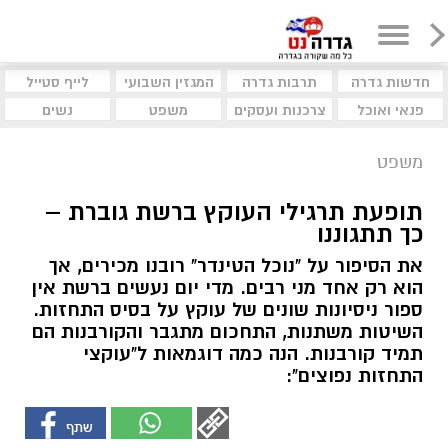
חדשות גדרה
תרבות גדרה
המגזין השבועי
לייף סטייל
פנאי ואוכל
צרכנות ועסקים
משפט
נשים
משפט
תופעת תרגילי העוקץ ברשת גוברת –
כך תתגוננו
את הסיפור על "נוכל הטינדר" רובנו מכירים, אך
הוא רק אחד מני רבים. מדי יום נעשים ברשת אין
ספור ניסיונות שונים של עוקץ על בסיס התחזות.
השיטות משתנות, התחכום מתגבר והקורבנות הם
תמיד קורבנות. הנה כמה דוגמאות ל"עוקצי
התחזות נפוצים":