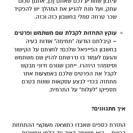
עיזבון שמודיע לכם שאתם (כן, אתם) סכום
עתק, ועל מנת להניע את המהלך יש להפקיד
שכר טרחה סמלי בחשבון כזה וכזה.
עוקץ התחזות לקבלת שם משתמש ופרטים
–
קיבלתם הודעה "תמימה" אודות בעיה
בחשבון הפייפאל שלכם? לחצתם על הקישור
והגעם לעמוד בו נדרשתם להזין שם משתמש
וסיסמה? היזהרו. ייתכן שגורם זדוני מבקש
לקבל את הפרטים שלכם באמצעות אתר
מתחזה בכדי לבצע עסקאות שונות בטרם
תספיקו "לעלות" על התרמית.
איך מתגוננים?
החזרת כספים שאבדו כתוצאה מעוקצי ההתחזות
ברשת – היא משימה קשה עד בלתי אפשרית.