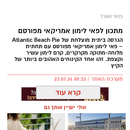
פנאי ואוכל
מתכון לפאי לימון אמריקאי מפורסם
הגרסה ביתית מוצלחת של Atlantic Beach Pie
– פאי לימון אמריקאי מפורסם עם תחתית
מלוחה-מתוקה מקרקרים, קרם לימון עשיר
ופל בלגי במילוי שוקולד וחלוה צילום הדס ניצן
וקצפת. זהו אחד הקינוחים האהובים ביותר של
הקיץ
מצרכים (לכ-4 ופלים גדולים
):
מערכת האתר / 09:33 23.07.26
1 ו-1/2 כוסות קמח
קרא עוד
2 ביצים
אולי יעניין אותך גם
תגים:
פאי לימון אמריקאי מפורסם