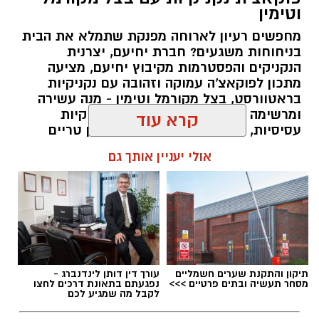
10 כפות חמאה מומסת
וטימין
למילוי
:
2 כפות סוכר
מחפשים רעיון לארוחה מפנקת שתמלא את הבית
בניחוחות משגעים? חברת יחיעם, יצרנית
1/2 כוס
ממרח חלוה של "אחוה"
הנקניקים והפסטרמות מקיבוץ יחיעם, מציעה
מתכון לפוקאצ'ה עמוקה וזהובה עם נקניקיות
1/2 כוס
ממרח טחינה בטעם שוקולד ללא תוספת
בראטוורסט, בצל מקורמל וטימין - מנה עשירה
סוכר של "אחוה
"
ומרשימה שמשלבת בצק אוורירי, נקניקיות
עסיסיות, בצלים מתקתקים, עלי טימין טריים
אופן ההכנה
:
ושמן זית. התוצאה היא ארוחה שלמה חמה
קרא עוד
ומשביעה שמגישים ישר מהתבנית למרכז
השולחן.
מכינים את הבלילה: בקערה טורפים את
אולי יעניין אותך גם
הביצים, הסוכר ותמצית הווניל.
אלדה נתנאל / 08:52 21.07.26
מוסיפים את השמן והחלב וממשיכים לטרוף
עד לקבלת תערובת אחידה.
מנפים פנימה את הקמח, אבקת האפייה
למלית
והמלח וטורפים עד לקבלת בלילה חלקה ללא
פחית (400 גרם) חלב מרוכז ממותק
גושים.
תיקון והתקנת שערים חשמליים
עורך דין דותן לינדנברג -
4 חלמונים
מסחר תעשיה ובתים פרטיים >>>
נפגעתם בתאונת דרכים לחצו
מחממים מכשיר וופלים בלגיים ומשמנים קלות.
תגים:
פוקאצ'ת נקניקיות עם בצל מקורמל וטימין