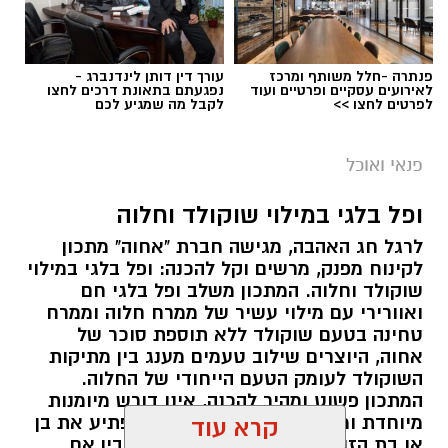
פנתרה -חלל משותף ומרכז
עורך דין דותן לינדנברג -
לאירועים עסקיים ופרטיים ועוד
נפגעתם בתאונת דרכים לחצו
לפרטים לחצו >>
לקבל מה שמגיע לכם
פנאי ואוכל
ופל בלגי במילוי שוקולד וחלוה
לרגל חג האהבה, מגישה חברת "אחוה" מתכון
לקינוח מפנק, מרשים וקל להכנה: ופל בלגי במילוי
שוקולד וחלוה. המתכון משלב ופל בלגי חם
ואוורירי עם מילוי עשיר של ממרח חלוה וממרח
טחינה בטעם שוקולד ללא תוספת סוכר של
אחוה, היוצרים שילוב טעמים מענג בין מתיקות
השוקולד לעומק הטעם הייחודי של החלוה.
המתכון פשוט ומהיר להכנה, אינו דורש מיומנות
מיוחדת ומתאים לכל מי שמעוניין להפתיע את בן
קרא עוד
או בת הזוג במחווה מתוקה ומיוחדת. בין אם