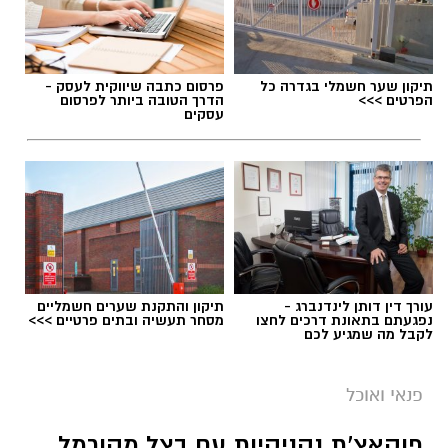
תיקון שער חשמלי בגדרה כל
פרסום כתבה שיווקית לעסק -
הפרטים >>>
הדרך הטובה ביותר לפרסום
עסקים
1 כף סוכר
1 כפית תמצית וניל
1/4 כוס שמן (או חמאה מומסת)
עורך דין דותן לינדנברג -
תיקון והתקנת שערים חשמליים
נפגעתם בתאונת דרכים לחצו
מסחר תעשיה ובתים פרטיים >>>
chatgpt
1 כוס חלב
לקבל מה שמגיע לכם
מצרכים
1 כף אבקת אפייה
פנאי ואוכל
לתחתית
קורט מלח
45 קרקרים מלוחים (Saltine)
פוקאצ'ת נקניקיות עם בצל מקורמל