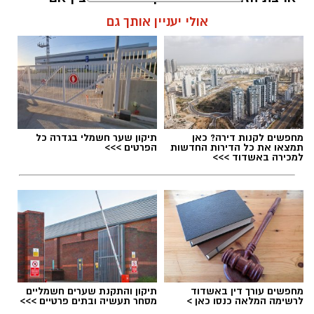
מדובר בארוחת בוקר מפנקת, קינוח לארוחה
אולי יעניין אותך גם
רומנטית או פינוק זוגי בסוף היום, הוופל הבלגי
בטעם שוקולד וחלוה יהפוך כל רגע לחגיגה של
אהבה. ט"ו באב שמח!
אלדה נתנאל / 09:09 26.07.26
מחפשים לקנות דירה? כאן
תיקון שער חשמלי בגדרה כל
תמצאו את כל הדירות החדשות
הפרטים >>>
למכירה באשדוד >>>
תגים:
ופל בלגי במילוי שוקולד וחלוה
מחפשים עורך דין באשדוד
תיקון והתקנת שערים חשמליים
לרשימה המלאה כנסו כאן >
מסחר תעשיה ובתים פרטיים >>>