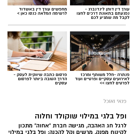
עורך דין דותן לינדנברג -
מחפשים עורך דין באשדוד
נפגעתם בתאונת דרכים לחצו
לרשימה המלאה כנסו כאן >
לקבל מה שמגיע לכם
פנתרה -חלל משותף ומרכז
פרסום כתבה שיווקית לעסק -
לאירועים עסקיים ופרטיים ועוד
הדרך הטובה ביותר לפרסום
לפרטים לחצו >>
עסקים
ai
מצרכים (ל-2 מנות)
פנאי ואוכל
4 ביצים
ופל בלגי במילוי שוקולד וחלוה
½ פלפל אדום, חתוך לקוביות קטנות
לרגל חג האהבה, מגישה חברת "אחוה" מתכון
½ פלפל צהוב, חתוך לקוביות קטנות
לקינוח מפנק, מרשים וקל להכנה: ופל בלגי במילוי