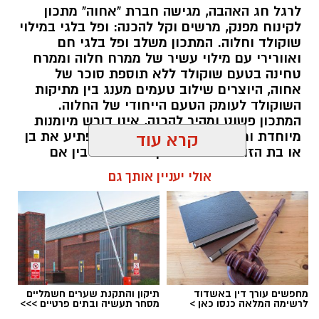
לרגל חג האהבה, מגישה חברת "אחוה" מתכון
½ פלפל צהוב, חתוך לקוביות קטנות
לקינוח מפנק, מרשים וקל להכנה: ופל בלגי במילוי
¼ פלפל ירוק, חתוך לקוביות קטנות
שוקולד וחלוה. המתכון משלב ופל בלגי חם
½ בצל קטן קצוץ דק (לא חובה)
ואוורירי עם מילוי עשיר של ממרח חלוה וממרח
2 כפות פטרוזיליה קצוצה
טחינה בטעם שוקולד ללא תוספת סוכר של
אחוה, היוצרים שילוב טעמים מענג בין מתיקות
2 כפות עירית קצוצה
השוקולד לעומק הטעם הייחודי של החלוה.
2 כפות גבינה בולגרית מפוררת (לא חובה)
המתכון פשוט ומהיר להכנה, אינו דורש מיומנות
½ כפית פפריקה מתוקה
מיוחדת ומתאים לכל מי שמעוניין להפתיע את בן
קרא עוד
קורט כורכום (לצבע)
או בת הזוג במחווה מתוקה ומיוחדת. בין אם
מדובר בארוחת בוקר מפנקת, קינוח לארוחה
מלח ופלפל שחור לפי הטעם
אולי יעניין אותך גם
רומנטית או פינוק זוגי בסוף היום, הוופל הבלגי
כפית חמאה וכפית שמן זית לטיגון
בטעם שוקולד וחלוה יהפוך כל רגע לחגיגה של
אהבה. ט"ו באב שמח!
אופן ההכנה
אלדה נתנאל / 09:09 26.07.26
מחפשים עורך דין באשדוד
תיקון והתקנת שערים חשמליים
לרשימה המלאה כנסו כאן >
מסחר תעשיה ובתים פרטיים >>>