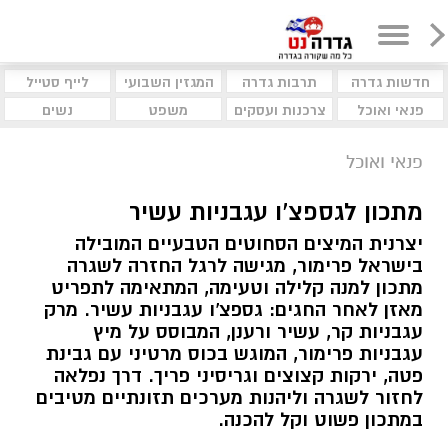
חדשות גדרה
תרבות גדרה
המגזין השבועי
לייף סטייל
פנאי ואוכל
צרכנות ועסקים
משפט
נשים
פנאי ואוכל
מתכון לגספצ'ו עגבניות עשיר
יצרנית המיצים הסחוטים הטבעיים המובילה
בישראל פרימור, מגישה לרגל החזרה לשגרה
מתכון למנה קלילה וטעימה, המתאימה לתפריט
מאזן לאחר החגים: גספצ'ו עגבניות עשיר. מרק
עגבניות קר, עשיר ורענן, המבוסס על מיץ
עגבניות פרימור, המוגש בכוס מרטיני עם גבינת
פטה, ירקות קצוצים וגריסיני פריך. דרך נפלאה
לחזור לשגרה וליהנות מערכים תזונתיים מטיבים
במתכון פשוט וקל להכנה.