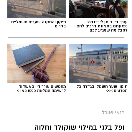
עורך דין דותן לינדנברג -
תיקון והתקנה שערים חשמליים
נפגעתם בתאונת דרכים לחצו
בדרום
לקבל מה שמגיע לכם
תיקון שער חשמלי בגדרה כל
מחפשים עורך דין באשדוד
הפרטים >>>
לרשימה המלאה כנסו כאן >
ai
מצרכים (ל-2 מנות)
פנאי ואוכל
4 ביצים
ופל בלגי במילוי שוקולד וחלוה
½ פלפל אדום, חתוך לקוביות קטנות