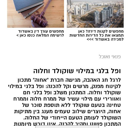
מחפשים לקנות דירה? כאן
מחפשים עורך דין באשדוד
תמצאו את כל הדירות החדשות
לרשימה המלאה כנסו כאן >
למכירה באשדוד >>>
ai
מצרכים (ל-2 מנות)
פנאי ואוכל
4 ביצים
ופל בלגי במילוי שוקולד וחלוה
½ פלפל אדום, חתוך לקוביות קטנות
לרגל חג האהבה, מגישה חברת "אחוה" מתכון
½ פלפל צהוב, חתוך לקוביות קטנות
לקינוח מפנק, מרשים וקל להכנה: ופל בלגי במילוי
¼ פלפל ירוק, חתוך לקוביות קטנות
שוקולד וחלוה. המתכון משלב ופל בלגי חם
½ בצל קטן קצוץ דק (לא חובה)
ואוורירי עם מילוי עשיר של ממרח חלוה וממרח
2 כפות פטרוזיליה קצוצה
טחינה בטעם שוקולד ללא תוספת סוכר של
אחוה, היוצרים שילוב טעמים מענג בין מתיקות
2 כפות עירית קצוצה
השוקולד לעומק הטעם הייחודי של החלוה.
2 כפות גבינה בולגרית מפוררת (לא חובה)
המתכון פשוט ומהיר להכנה, אינו דורש מיומנות