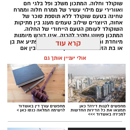
שוקולד וחלוה. המתכון משלב ופל בלגי חם
ואוורירי עם מילוי עשיר של ממרח חלוה וממרח
טחינה בטעם שוקולד ללא תוספת סוכר של
אחוה, היוצרים שילוב טעמים מענג בין מתיקות
השוקולד לעומק הטעם הייחודי של החלוה.
המתכון פשוט ומהיר להכנה, אינו דורש מיומנות
מיוחדת ומתאים לכל מי שמעוניין להפתיע את בן
קרא עוד
או בת הזוג במחווה מתוקה ומיוחדת. בין אם
מדובר בארוחת בוקר מפנקת, קינוח לארוחה
אולי יעניין אותך גם
רומנטית או פינוק זוגי בסוף היום, הוופל הבלגי
בטעם שוקולד וחלוה יהפוך כל רגע לחגיגה של
אהבה. ט"ו באב שמח!
אלדה נתנאל / 09:09 26.07.26
מחפשים לקנות דירה? כאן
מחפשים עורך דין באשדוד
תמצאו את כל הדירות החדשות
לרשימה המלאה כנסו כאן >
למכירה באשדוד >>>