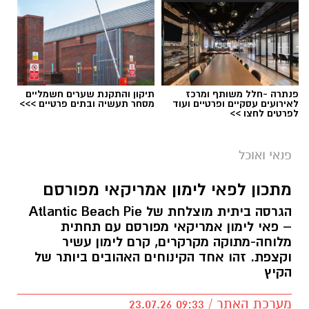
תגים:
ופל בלגי במילוי שוקולד וחלוה
פנתרה -חלל משותף ומרכז
תיקון והתקנת שערים חשמליים
לאירועים עסקיים ופרטיים ועוד
מסחר תעשיה ובתים פרטיים >>>
לפרטים לחצו >>
פנאי ואוכל
מתכון לפאי לימון אמריקאי מפורסם
הגרסה ביתית מוצלחת של Atlantic Beach Pie
– פאי לימון אמריקאי מפורסם עם תחתית
מלוחה-מתוקה מקרקרים, קרם לימון עשיר
ופל בלגי במילוי שוקולד וחלוה צילום הדס ניצן
וקצפת. זהו אחד הקינוחים האהובים ביותר של
הקיץ
מצרכים (לכ-4 ופלים גדולים
):
מערכת האתר / 09:33 23.07.26
1 ו-1/2 כוסות קמח