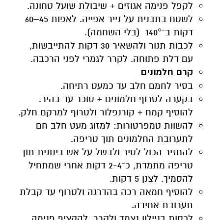
לקפל פנימה אגוזים + שיבולת שועל טחונה.
לשטח בתבנית על נייר אפייה. לאפות 45–60
דקות ב־140° (בלי השחמה).
לכבות תנור ולהשאיר 30 דקות להתייבשות,
עם דלת פתוחה. לקרר לגמרי לפני הרכבה.
קרם חלמונים
בסיר לחמם חלב עד כמעט רתיחה.
בקערה לטרוף חלמונים + סוכר עד בהיר.
להוסיף קמח + קורנפלור ולטרוף למרקם חלק.
להשוות טמפרטורות: למזוג מעט חלב חם
לתערובת החלמונים תוך טריפה.
להחזיר הכול לסיר ולבשל על אש בינונית תוך
טריפה מתמדת, כ־2-4 דקות אחרי שמתחיל
להסמיך. לצנן 5 דקות.
להוסיף חמאה רכה בהדרגה ולטרוף עד קבלת
תערובת אחידה.
לכסות בניילון נצמד ולקרר. להקציף פנימה