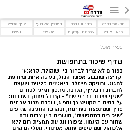
חדשות גדרה
תרבות גדרה
המגזין השבועי
לייף סטייל
פנאי ואוכל
צרכנות ועסקים
משפט
נשים
פנאי ואוכל
שזיף שיכור בתחפושת
בפורים לא צריך לבחור בין שוקולד, קראנץ’
וקריצה שובבה, אפשר הכול, בעוגה אחת שיודעת
לחגוג. ורוניקה מייזלר, דיאטנית קלינית ויועצת
לחברת הרבלייף, מנדבת מתכון חגיגי לפורים
"שזיף שיכור בתחפושת" - קרנבל מתוק בשכבות:
על בסיס ביסקוויט רך וספוג, שכבת מרנג אגוזים
פריך שמתפצח בעדינות, ובמרכז החגיגה שזיפים
"שיכורים בתחפושת", מושרים ביין אדום ותה
שחור עם קינמון, ציפורן ונגיעת תמצית רום ללא
אלכוהול שמוסיפים עומק מסתורי, מעליהם קרם