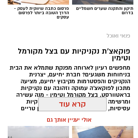
1/4 כוס שמן (או חמאה מומסת)
תיקון והתקנה שערים חשמליים
פרסום כתבה שיווקית לעסק -
בדרום
הדרך הטובה ביותר לפרסום
chatgpt
1 כוס חלב
עסקים
מצרכים
1 כף אבקת אפייה
פנאי ואוכל
לתחתית
קורט מלח
45 קרקרים מלוחים (Saltine)
פוקאצ'ת נקניקיות עם בצל מקורמל
10 כפות חמאה מומסת
וטימין
למילוי
:
2 כפות סוכר
מחפשים רעיון לארוחה מפנקת שתמלא את הבית
בניחוחות משגעים? חברת יחיעם, יצרנית
1/2 כוס
ממרח חלוה של "אחוה"
הנקניקים והפסטרמות מקיבוץ יחיעם, מציעה
מתכון לפוקאצ'ה עמוקה וזהובה עם נקניקיות
1/2 כוס
ממרח טחינה בטעם שוקולד ללא תוספת
בראטוורסט, בצל מקורמל וטימין - מנה עשירה
סוכר של "אחוה
"
ומרשימה שמשלבת בצק אוורירי, נקניקיות
עסיסיות, בצלים מתקתקים, עלי טימין טריים
אופן ההכנה
:
ושמן זית. התוצאה היא ארוחה שלמה חמה
קרא עוד
ומשביעה שמגישים ישר מהתבנית למרכז
השולחן.
מכינים את הבלילה: בקערה טורפים את
אולי יעניין אותך גם