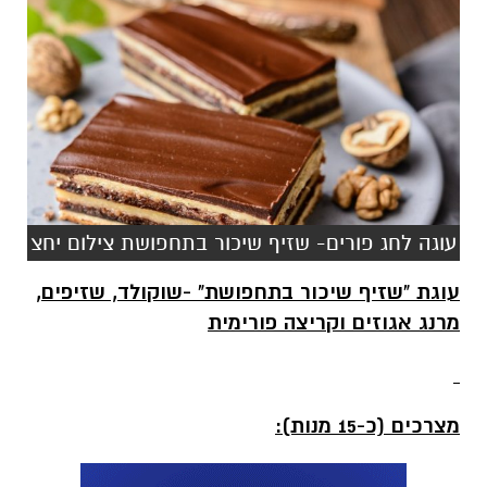
עוגה לחג פורים- שזיף שיכור בתחפושת צילום יחצ
עוגת "שזיף שיכור בתחפושת" -שוקולד, שזיפים,
מרנג אגוזים וקריצה פורימית
מצרכים (כ-15 מנות):