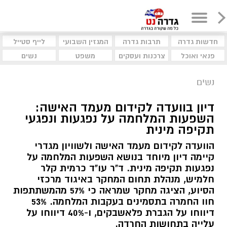
חדשות גדרה
תרבות גדרה
המגזין השבועי
לייף סטייל
פנאי ואוכל
צרכנות ועסקים
משפט
נשים
נשים
דיון בוועדה לקידום מעמד האישה:
השפעות המלחמה על נפגעות ונפגעי
תקיפה מינית
הוועדה לקידום מעמד האישה ולשוויון מגדרי
קיימה דיון מיוחד בנושא השפעות המלחמה על
נפגעות תקיפה מינית. ד"ר עו"ד כרמית קלר
חלמיש, מנהלת תחום המחקר באיגוד מרכזי
הסיוע, הציגה מחקר שמראה כי 57% מהמשתתפות
חוו החמרה בתסמינים בעקבות המלחמה. 53%
דיווחו על הגברת פלאשבקים, ו-40% דיווחו על
עלייה בתחושות החרדה.