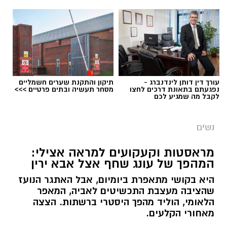
עורך דין דותן לינדנברג -
תיקון והתקנת שערים חשמליים
נפגעתם בתאונת דרכים לחצו
מסחר תעשיה ובתים פרטיים >>>
לקבל מה שמגיע לכם
נשים
צילום יחצ
מראסטות וקעקועים למראה אצילי:
המהפך של עונג שחף אצל אבא ירין
לכבוד טו באב ביקשנו מ
ורוניקה מייזלר, דיאטנית
קלינית בשיטת
NLP
ויועצת לחברת הרבלייף,
היא בקושי מתאפרת ביומיום, אבל האתגר הנועז
שהציבה מעצבת התכשיטים לאביה, המאפר
לעשות סדר בכימיה שמאחורי הפרפרים והחשקים,
הלאומי, הוליד מהפך היסטרי ברשתות. הצצה
ובעיקר להבין למה לפעמים אנחנו לא רעבים
מאחורי הקלעים.
לאוכל, אלא למשהו הרבה יותר עמוק ובסיסי.