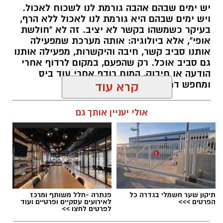
יש ימים שבהם אהבה גורמת לנו לשכוח לאכול.
ויש ימים שבהם היא גורמת לנו לאכול ללא הרף,
בעיקר כשמשהו בקשר לא יציב. זה לא "חולשת
אופי", אלא ביולוגיה: אותה מערכת שמפעילה
אותנו סביב קשר, חיבה והיקשרות, מפעילה אותנו
גם סביב אוכל. רק שהפעם, במקום לרדוף אחרי
הודעה או חיבוק, המוח רודף אחרי עוד ביס
ומחפש דרך מהירה להירגע.
קרא עוד
אלדה נתנאל / 09:38 23.07.26
אולי יעניין אותך גם
תגים:
הורמוני האהבה והשפעתם על התזונה
תיקון שער חשמלי בגדרה כל
פנתרה -חלל משותף ומרכז
הפרטים >>>
לאירועים עסקיים ופרטיים ועוד
לפרטים לחצו >>