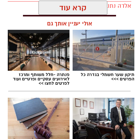
אלדה נתנאל / 09:19 08.07.26
קרא עוד
אוקסיטוצין
אולי יעניין אותך גם
אוקסיטוצין מכונה לעיתים "הורמון האהבה" אבל
בפועל הוא בעיקר הורמון של ביטחון, רוגע ושייכות.
תגים:
המהפך של עונג שחף אצל אבא ירין
הוא משתחרר במצבים של קרבה, מגע, חיבור רגשי
ועוזר לגוף להירגע ולהוריד דריכות.
תיקון שער חשמלי בגדרה כל
פנתרה -חלל משותף ומרכז
הפרטים >>>
לאירועים עסקיים ופרטיים ועוד
לפרטים לחצו >>