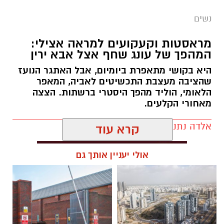
נשים
צילום יחצ
מראסטות וקעקועים למראה אצילי:
המהפך של עונג שחף אצל אבא ירין
לכבוד טו באב ביקשנו מ
ורוניקה מייזלר, דיאטנית
קלינית בשיטת
NLP
ויועצת לחברת הרבלייף,
היא בקושי מתאפרת ביומיום, אבל האתגר הנועז
שהציבה מעצבת התכשיטים לאביה, המאפר
לעשות סדר בכימיה שמאחורי הפרפרים והחשקים,
הלאומי, הוליד מהפך היסטרי ברשתות. הצצה
ובעיקר להבין למה לפעמים אנחנו לא רעבים
מאחורי הקלעים.
לאוכל, אלא למשהו הרבה יותר עמוק ובסיסי.
אלדה נתנאל / 09:19 08.07.26
קרא עוד
אוקסיטוצין
אולי יעניין אותך גם
אוקסיטוצין מכונה לעיתים "הורמון האהבה" אבל
בפועל הוא בעיקר הורמון של ביטחון, רוגע ושייכות.
תגים:
המהפך של עונג שחף אצל אבא ירין
הוא משתחרר במצבים של קרבה, מגע, חיבור רגשי
ועוזר לגוף להירגע ולהוריד דריכות.