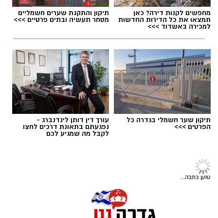
מחפשים לקנות דירה? כאן
תיקון והתקנת שערים חשמליים
תמצאו את כל הדירות החדשות
מסחר תעשיה ובתים פרטיים >>>
למכירה באשדוד >>>
תיקון שער חשמלי בגדרה כל
עורך דין דותן לינדנברג -
הפרטים >>>
נפגעתם בתאונת דרכים לחצו
דוגמנית של אבא, עונג שחף באיפור של ירין שחף,
לקבל מה שמגיע לכם
צילום גיא יצחק
יחצ
נשים
אז מה הקשר לאוכל?
כשהכאב הופך לכוח: ההרצאות של
אם יצא לכם להסתובב לאחרונה בתל אביב
כשאין מספיק תחושת ביטחון וקרבה, הגוף מחפש
מרסל בן שמחון שמעניקות לאנשים