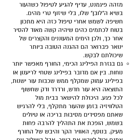
מזהה פיגמנט, עדיף להגיע לטיפול כשהעור
בשיא ה"לובן" שלו, בלי שיזוף טרי מהים.
חשיפה לשמש אחרי טיפול כזה היא מתכון
בטוח לכתמים כהים שיהיה קשה מאוד להסיר
אחר כך, ולכן הימים המעוננים והקצרים של
ינואר פברואר הם ההגנה הטובה ביותר
שיכולתם לבקש.
גם בגזרת הפילינג הכימי, החורף מאפשר יותר
נוחות. בין אם מדובר בפילינג שטחי לריענון או
בפילינג עמוק שמקלף ממש שכבות עור ישנות,
התוצאה היא עור חדש, ורדרד ודק שחשוף
לכל פגע. היכולת להישאר בבית מול
הטלוויזיה בזמן שהעור מתקלף, בלי להרגיש
שאתם מפסידים מסיבות בריכה או טיולים
בשמש, הופכת את התהליך להרבה פחות
מעיק. בנוסף, האוויר הקר והיבש של החורף
אמנם יכול לייבש את העור, אבל בשילוב עם