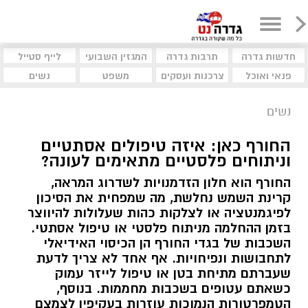
חדשות גדרה
תרבות גדרה
המגזין השבועי
לייף סטייל
פנאי ואוכל
צרכנות ועסקים
משפט
נשים
נשים
החורף כאן: איזה טיפולים אסתטיים
וניתוחים פלסטיים מתאימים לעונה?
החורף הוא חלון הזדמנויות לשדרוג המראה,
קרינת השמש נחלשת, מה שמפחית את הסיכון
לפיגמנטציה או לצלקות כהות שעלולות להיווצר
בזמן ההחלמה מניתוח פלסטי או טיפול אסתטי.
השכבות של בגדי החורף הן הכיסוי האידיאלי
לתחבושות ונפיחויות. אף אחד לא צריך לדעת
שעברתם מתיחת בטן או טיפול לייזר עמוק
כשאתם עטופים בשכבות מחממות. בנוסף,
הטמפרטורות הנמוכות עוזרות בעקיפין לצמצם