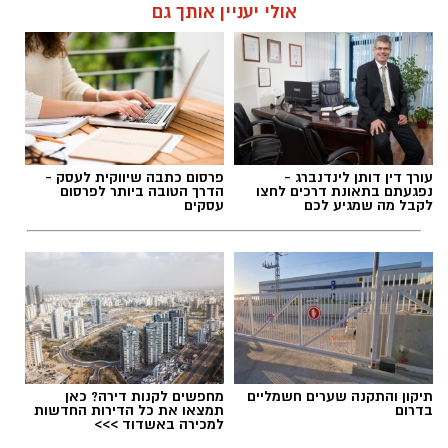
אלדה נתנאל / 09:38 23.07.26
אולי יעניין אותך גם
תגים:
הורמוני האהבה והשפעתם על התזונה
עורך דין דותן לינדנברג -
פרסום כתבה שיווקית לעסק -
נפגעתם בתאונת דרכים לחצו
הדרך הטובה ביותר לפרסום
לקבל מה שמגיע לכם
עסקים
תיקון והתקנה שערים חשמליים
מחפשים לקנות דירה? כאן
בדרום
תמצאו את כל הדירות החדשות
למכירה באשדוד >>>