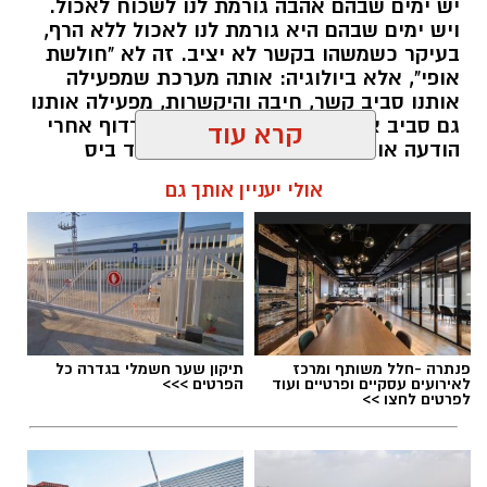
יש ימים שבהם אהבה גורמת לנו לשכוח לאכול.
ויש ימים שבהם היא גורמת לנו לאכול ללא הרף,
בעיקר כשמשהו בקשר לא יציב. זה לא "חולשת
אופי", אלא ביולוגיה: אותה מערכת שמפעילה
אותנו סביב קשר, חיבה והיקשרות, מפעילה אותנו
גם סביב אוכל. רק שהפעם, במקום לרדוף אחרי
הודעה או חיבוק, המוח רודף אחרי עוד ביס
ומחפש דרך מהירה להירגע.
קרא עוד
אלדה נתנאל / 09:38 23.07.26
אולי יעניין אותך גם
תגים:
הורמוני האהבה והשפעתם על התזונה
איפור ירין שחף, צילום בן לאון
פנתרה -חלל משותף ומרכז
תיקון שער חשמלי בגדרה כל
לאירועים עסקיים ופרטיים ועוד
הפרטים >>>
לפרטים לחצו >>
לפניכם המדריך המקצועי של שחף לאיפור קיץ