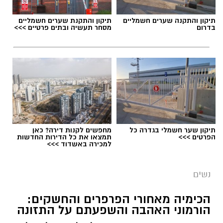
ומטופחים, מבלי לגלות כעבור חצי שעה
שהמייק-אפ "נוזל" והמסקרה נמרחת? הלחות
תיקון והתקנה שערים חשמליים
תיקון והתקנת שערים חשמליים
בדרום
מסחר תעשיה ובתים פרטיים >>>
הגבוהה והחום הכבד גורמים לעור להפריש יותר
שומן וזיעה, ומאיימים להמיס כל לוק. כדי להבין איך
מנצחים את מזג האוויר ונשארים רעננים, פנינו
למאפר העל ומנהל בית הספר למקצועות האיפור
והתסרוקות,
ירין שחף
.
תיקון שער חשמלי בגדרה כל
מחפשים לקנות דירה? כאן
הפרטים >>>
תמצאו את כל הדירות החדשות
למכירה באשדוד >>>
נשים
הכימיה מאחורי הפרפרים והחשקים:
הורמוני האהבה והשפעתם על התזונה