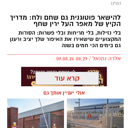
נשים
להישאר פוטוגנית גם שחם ולח: מדריך
הקיץ של מאפר העל ירין שחף
בלי נזילות, בלי מריחות ובלי פשרות: הסודות
המקצועיים שישאירו את האיפור שלך יציב ורענן
גם בימים הכי חמים בשנה
אלדה נתנאל / 08:29 09.08.26
קרא עוד
אולי יעניין אותך גם
תגים:
ירין שחף
הקיץ הישראלי מציב בפנינו אתגר ביוטי לא פשוט
בכל בוקר מחדש: איך יוצאים מהבית מאופרים