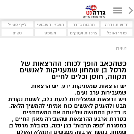
חדשות גדרה
תרבות גדרה
המגזין השבועי
לייף סטייל
פנאי ואוכל
צרכנות ועסקים
משפט
נשים
נשים
כשהכאב הופך לכוח: ההרצאות של
מרסל בן שמחון שמעניקות לאנשים
תקווה, חוסן וכלים לחיים
יש הרצאות שמעניקות ידע. יש הרצאות
שמעבירות ערב נעים.
ויש הרצאות שמצליחות לגעת בלב, לשנות נקודת
מבט ולהעניק לאנשים כוח אמיתי להמשיך הלאה.
זו בדיוק התחושה שליוותה את המשתתפים
בסדרת ארבע ההרצאות שהעבירה מאזן החיים ,
במסגרת "קפה תרבות" בגן יבנה, בהובלת מרסל בן
שמחון. במשך ארבעה מפגשים התמלא האולם