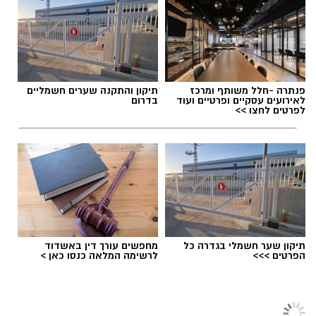
צרכנים שברשותם המוצר מתבקשים שלא לצרוך
אותו ולפנות לשירות הלקוחות בטלפון : 076-
8888686
תגים:
יחצ
החברה מתנצלת על אי הנוחות
פנתרה -חלל משותף ומרכז
תיקון והתקנה שערים חשמליים
לאירועים עסקיים ופרטיים ועוד
בדרום
לפרטים לחצו >>
יש לכם מידע חשוב שטרם נחשף? צילומים מאירוע
חדשותי? מצאתם טעות בכתבה? נשמח שתשתפו
אותנו
תיקון שער חשמלי בגדרה כל
מחפשים עורך דין באשדוד
הפרטים >>>
לרשימה המלאה כנסו כאן >
ChatGPT Image
צרכנות ועסקים
>
תוכן שיווקי