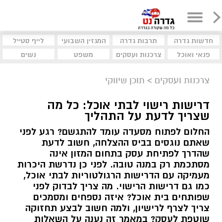
חדשות גדרה
תרבות גדרה
המגזין השבועי
לייף סטייל
פנאי ואוכל
צרכנות ועסקים
משפט
נשים
צרכנות ועסקים
>
תוכן שיווקי
דרישות רישוי לבתי אוכל: כל מה
שצריך לדעת על התהליך
החלום לפתוח מסעדה עומד להתגשם? רגע לפני
שאתם נוגסים בביס ההצלחה, חשוב לדעת
שהדרך לפתיחת עסק בתחום המזון אינה
מסתכמת רק במנה טובה. לפני כן נדרשת היכרות
מעמיקה עם הדרישות הרגולטוריות לבתי אוכל,
כמו גם דרישות הרישוי. מה צריך לבדוק לפני
שפותחים בית אוכל? איזה נספחים ומסמכים
צריך לצרף לרישיון, ולמה חשוב לבצע תחזוקה
שוטפת לעסק? במאמר זה נענה על השאלות