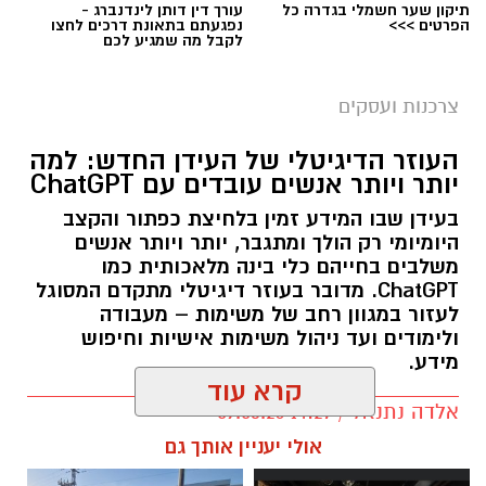
המוצר שעליו הוכרז ריקול (משרד הבריאות)
תיקון שער חשמלי בגדרה כל
עורך דין דותן לינדנברג -
הפרטים >>>
נפגעתם בתאונת דרכים לחצו
לקבל מה שמגיע לכם
חברת ינון- חברה לייצור ושיווק מזון בע"מ, יצרנית
המוצר 'בורקס במילוי גבינה' מודיעה על החזרה
צרכנות ועסקים
יזומה של המוצר בעקבות חשד להימצאות גופים
זרים מתכתיים.
העוזר הדיגיטלי של העידן החדש: למה
יותר ויותר אנשים עובדים עם ChatGPT
פרטי המוצר:
בעידן שבו המידע זמין בלחיצת כפתור והקצב
היומיומי רק הולך ומתגבר, יותר ויותר אנשים
בורקס במילוי גבינה ממותג רמי לוי שיווק השקמה
משלבים בחייהם כלי בינה מלאכותית כמו
יצרן : ינון חברה לייצור ושיווק מזון בע"מ
ChatGPT. מדובר בעוזר דיגיטלי מתקדם המסוגל
ברקוד: 7290002735847
לעזור במגוון רחב של משימות – מעבודה
תאריך ייצור:22.6.26 תוקף: 22.6.27
ולימודים ועד ניהול משימות אישיות וחיפוש
מידע.
תאריך ייצור: 24.6.26 תוקף 24.6.27
קרא עוד
תכולה : 800 גרם
אלדה נתנאל / 14:27 09.03.26
בתיאום עם שירות המזון במשרד הבריאות מחוז
אולי יעניין אותך גם
מרכז, החברה אוספת את המוצר מדרכי השיווק.