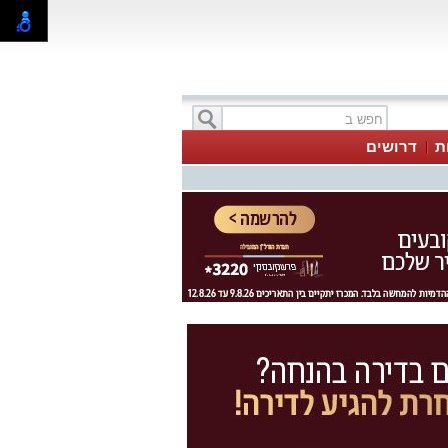
ת
דרושים