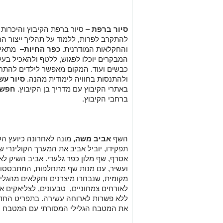
סיור ברפת
– סיור ברפת הקיבוץ והיכרות
להתקרב לפרות, ללמוד על תהליך ייצור הח
והחקלאות המודרנית.
כפר החיות
– מתאים
המבקרים יוכלו לפגוש, ללטף ולהאכיל בעלי ח
כבשים ועוד. המקום מאפשר לילדים להתח
ולהתנסות בחוויה לימודית מהנה.
סיור עש
באתרי הקיבוץ עם מדריך בן הקיבוץ.
חפש 
ברחבי הקיבוץ.
השף
אביב משה,
מונה לאחרונה כיועץ הקו
תפקידו, יוביל אביב את המערך הקולינרי 
אסרף, שף מלון כפר גלעדי. אביב השיק לאח
ועשיר, עם מנות שף מתחלפות, המתבססות
מקומית, שנבחרו מיצרנים וחקלאים מהגליל
לאורחים צמחוניים, טבעונים, לצליאקים א
ללא פשרות לארוחה עשירה. בתפריט החדש 
את המטבח הגלילי המסורתי עם המטבח ה