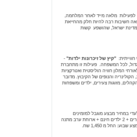
 לפעילות מלאה מייד לאחר המלחמה,
רואה חשיבות רבה להיות חלק מהחייאת
במדינת ישראל, שהושפע קשות
"קיץ של זיכרונות ילדות
"
-
ול, לכל המשפחה. פעילות זו מתחברת
רחי המלון חוויה הוליסטית ואטרקציות
קולינריה והנופים של הקיבוץ. מדובר
לים, מזוגות צעירים, ילדים ומשפחות
עדי במחיר מבצע מוגבל למזמינים
במהלך השבוע הקרוב, לחודש יולי: 2 מבוגרים + 2 ילדים חינם + ארוחת ערב מתנה
ע: החל מ 1,450 שח.