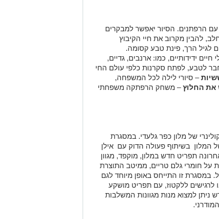
 עם הרפתנים. הסיור יאפשר למבקרים
לב, להבין מקרוב את חיי הקיבוץ
 לגיל הרך, פינת טבע קסומה.
יים ידידותיים, כמו: ארנבים, גדיים,
בר לטבע, לפתח סקרנות כלפי עולם החי
שיות
– סיורי לילה לכל המשפחה,
את החלוץ
– משחק הרפתקה משפחתי
לינרי של מלון כפר גלעדי. במסגרת
של המלון בשיתוף פעולה הדוק עם אילן
רונה תפריט חדש במלון, מוקפד, מגוון
 על חומרי גלם טריים, ממיטב התוצרת
. במסגרת זו התייחס באופן מיוחד לגם
ו לרגישים ללקטוז, עם תפריט מושקע
ניתן למצוא מנות מגוונות המשלבות
מודרני.