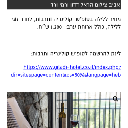
אביב צילום הראל דדון ורמי ורד
מחיר ללילה בסופ"ש קולינריה ותרבות, לחדר זוגי
ללילה, כולל ארוחת ערב: 1,280 ש״ח.
לינק להרשמה לסופ"ש קולינריה ותרבות:
https://www.giladi-hotel.co.il/index.php?
dir=site&page=content&cs=5096&langpage=heb