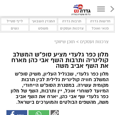
חדשות גדרה
תרבות גדרה
המגזין השבועי
לייף סטייל
פנאי ואוכל
צרכנות ועסקים
משפט
נשים
צרכנות ועסקים
>
תוכן שיווקי
מלון כפר גלעדי מציע סופ"ש המשלב
קולינריה ותרבות השף אבי כהן מארח
את השף אביב משה
מלון כפר גלעדי, שבגליל העליון, משיק סופ"ש
המשלב חוויה קולינרית גלילית לבין תרבות
מקומית עשירה. במסגרת הסופ"ש הייחודי,
המיועד לשוחרי אוכל, יין ותרבות, השף של מלון
כפר גלעדי שף אבי כהן, יארח את השף אביב
משה, מהשפים הבולטים והמוערכים בישראל.