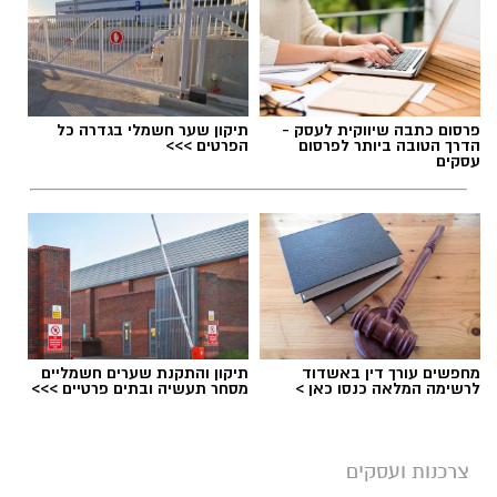
פרסום כתבה שיווקית לעסק -
תיקון שער חשמלי בגדרה כל
הדרך הטובה ביותר לפרסום
הפרטים >>>
עסקים
המוצר שעליו הוכרז ריקול (משרד הבריאות)
מחפשים עורך דין באשדוד
תיקון והתקנת שערים חשמליים
לרשימה המלאה כנסו כאן >
מסחר תעשיה ובתים פרטיים >>>
חברת ינון- חברה לייצור ושיווק מזון בע"מ, יצרנית
המוצר 'בורקס במילוי גבינה' מודיעה על החזרה
צרכנות ועסקים
יזומה של המוצר בעקבות חשד להימצאות גופים