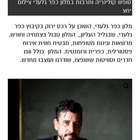
סופש קולינריה ותרבות במלון כפר גלעדי צילום
יחצ
מלון כפר גלעדי, השוכן על רכס ירוק בקיבוץ כפר
גלעדי, שבגליל העליון,. המלון טבול בצמחיה וחורש,
מדשאות וגינות מטופחות, מבטיח חווית אירוח
פסטורלית, כפרית ורומנטית. המלון כולל 158
חדרים וסוויטות ששופצו, שודרגו ועוצבו מחדש.