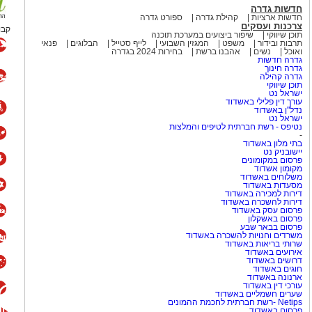
חדשות גדרה
חדשות ארציות
קהילת גדרה
ספורט גדרה
צרכנות ועסקים
קבו
תוכן שיווקי
שיפור ביצועים במערכת תוכנה
תרבות ובידור
משפט
המגזין השבועי
לייף סטייל
הבלוגים
פנאי
ואוכל
נשים
אהבנו ברשת
בחירות 2024 בגדרה
גדרה חדשות
גדרה חינוך
גדרה קהילה
תוכן שיווקי
ישראל נט
עורך דין פלילי באשדוד
נדל"ן באשדוד
ישראל נט
נטיפס - רשת חברתית לטיפים והמלצות
-
בתי מלון באשדוד
יישובניק נט
פרסום במקומונים
מקומון אשדוד
משלוחים באשדוד
מסעדות באשדוד
דירות למכירה באשדוד
דירות להשכרה באשדוד
פרסום עסק באשדוד
פרסום באשקלון
פרסום בבאר שבע
משרדים וחנויות להשכרה באשדוד
שרותי בריאות באשדוד
אירועים באשדוד
דרושים באשדוד
חוגים באשדוד
ארנונה באשדוד
עורכי דין באשדוד
שערים חשמליים באשדוד
Netips -רשת חברתית לחכמת ההמונים
פרסום באשדוד