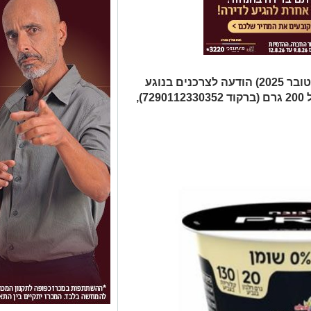
חברת שטראוס פרסמה היום (5 באוקטובר 2025) הודעה לצרכנים בנוגע
למוצר "פרו וניל 0% שומן" במארז של 200 גרם (ברקוד 7290112330352),