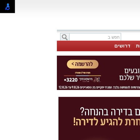
ת
דרושים