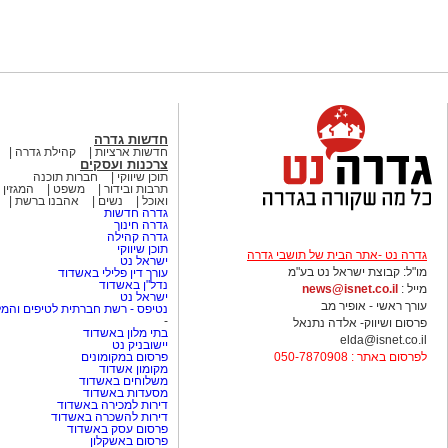
חדשות גדרה
חדשות ארציות
קהילת גדרה
צרכנות ועסקים
תוכן שיווקי
חברות תוכנה
תרבות ובידור
משפט
המגזין 
ואוכל
נשים
אהבנו ברשת
גדרה חדשות
גדרה חינוך
גדרה קהילה
תוכן שיווקי
גדרה נט -אתר הבית של תושבי גדרה
ישראל נט
מו"ל: קבוצת ישראל נט בע"מ
עורך דין פלילי באשדוד
נדל"ן באשדוד
מייל :
news@isnet.co.il
ישראל נט
עורך ראשי - אופיר מב
נטיפס - רשת חברתית לטיפים והמל
-
פרסום ושיווק- אלדה נתנאל
בתי מלון באשדוד
elda@isnet.co.il
יישובניק נט
לפרסום באתר : 050-7870908
פרסום במקומונים
מקומון אשדוד
משלוחים באשדוד
מסעדות באשדוד
דירות למכירה באשדוד
דירות להשכרה באשדוד
פרסום עסק באשדוד
פרסום באשקלון