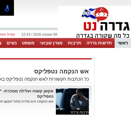
08 אוגוסט 2026 / 22:43
|
המייל האד
ראשי
חדשות גדרה
תרבות
מגזין שבועי
משפט
נשים
צ
אש הנקמה נטפליקס
כל הכתבות הקשורות לאש הנקמה נטפליקס בא
אקשן קשוח ועלילה ממכרת- 
נטפליקס
אש הנקמה היא סדרת מתח־אקשן חדשה של Netflix שע
תרבות ובידור