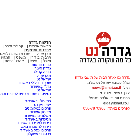
חדשות גדרה
חדשות ארציות
קהילת גדרה
צרכנות ועסקים
תוכן שיווקי
שדרוג מערכת לגאסי
תרבות ובידור
משפט
המגזין 
ואוכל
נשים
אהבנו ברשת
גדרה חדשות
גדרה חינוך
גדרה קהילה
תוכן שיווקי
גדרה נט -אתר הבית של תושבי גדרה
ישראל נט
מו"ל: קבוצת ישראל נט בע"מ
עורך דין פלילי באשדוד
נדל"ן באשדוד
מייל :
news@isnet.co.il
ישראל נט
עורך ראשי - אופיר מב
נטיפס - רשת חברתית לטיפים והמל
-
פרסום ושיווק- אלדה נתנאל
בתי מלון באשדוד
elda@isnet.co.il
יישובניק נט
לפרסום באתר : 050-7870908
פרסום במקומונים
מקומון אשדוד
משלוחים באשדוד
מסעדות באשדוד
דירות למכירה באשדוד
דירות להשכרה באשדוד
פרסום עסק באשדוד
פרסום באשקלון