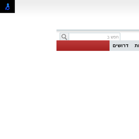
ת
דרושים