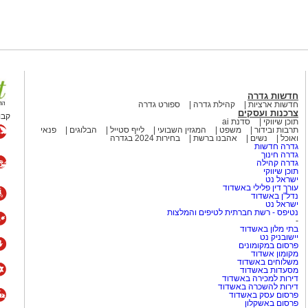
חדשות גדרה
חדשות ארציות
קהילת גדרה
ספורט גדרה
צרכנות ועסקים
קבו
תוכן שיווקי
סדנת ai
תרבות ובידור
משפט
המגזין השבועי
לייף סטייל
הבלוגים
פנאי
ואוכל
נשים
אהבנו ברשת
בחירות 2024 בגדרה
גדרה חדשות
גדרה חינוך
גדרה קהילה
תוכן שיווקי
ישראל נט
עורך דין פלילי באשדוד
נדל"ן באשדוד
ישראל נט
נטיפס - רשת חברתית לטיפים והמלצות
-
בתי מלון באשדוד
יישובניק נט
פרסום במקומונים
מקומון אשדוד
משלוחים באשדוד
מסעדות באשדוד
דירות למכירה באשדוד
דירות להשכרה באשדוד
פרסום עסק באשדוד
פרסום באשקלון