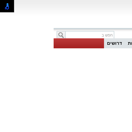
ת
דרושים