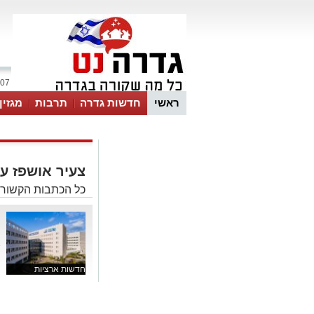
07 אוגוסט 2026 / 03:03
ראשי
חדשות גדרה
תרבות
מגזין
צעיר אושפז ע
כל הכתבות הקשורו
צ
א
חדשות ארציות