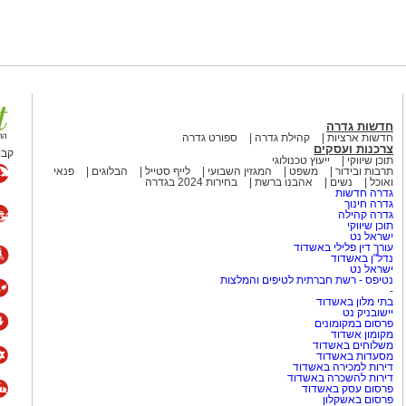
חדשות גדרה
חדשות ארציות
קהילת גדרה
ספורט גדרה
צרכנות ועסקים
קבו
תוכן שיווקי
ייעוץ טכנולוגי
תרבות ובידור
משפט
המגזין השבועי
לייף סטייל
הבלוגים
פנאי
ואוכל
נשים
אהבנו ברשת
בחירות 2024 בגדרה
גדרה חדשות
גדרה חינוך
גדרה קהילה
תוכן שיווקי
ישראל נט
עורך דין פלילי באשדוד
נדל"ן באשדוד
ישראל נט
נטיפס - רשת חברתית לטיפים והמלצות
-
בתי מלון באשדוד
יישובניק נט
פרסום במקומונים
מקומון אשדוד
משלוחים באשדוד
מסעדות באשדוד
דירות למכירה באשדוד
דירות להשכרה באשדוד
פרסום עסק באשדוד
פרסום באשקלון