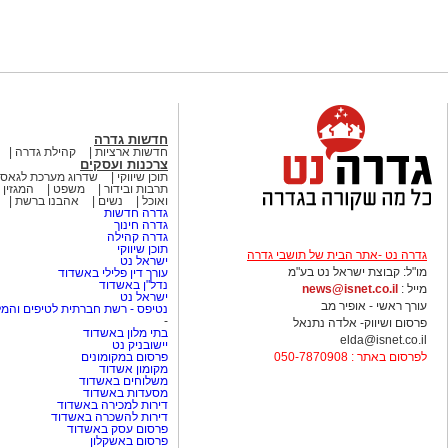
חדשות גדרה
חדשות ארציות
קהילת גדרה
צרכנות ועסקים
תוכן שיווקי
שדרוג מערכת לגאסי
תרבות ובידור
משפט
המגזין 
ואוכל
נשים
אהבנו ברשת
גדרה חדשות
גדרה חינוך
גדרה קהילה
תוכן שיווקי
גדרה נט -אתר הבית של תושבי גדרה
ישראל נט
מו"ל: קבוצת ישראל נט בע"מ
עורך דין פלילי באשדוד
נדל"ן באשדוד
מייל :
news@isnet.co.il
ישראל נט
עורך ראשי - אופיר מב
נטיפס - רשת חברתית לטיפים והמל
-
פרסום ושיווק- אלדה נתנאל
בתי מלון באשדוד
elda@isnet.co.il
יישובניק נט
לפרסום באתר : 050-7870908
פרסום במקומונים
מקומון אשדוד
משלוחים באשדוד
מסעדות באשדוד
דירות למכירה באשדוד
דירות להשכרה באשדוד
פרסום עסק באשדוד
פרסום באשקלון