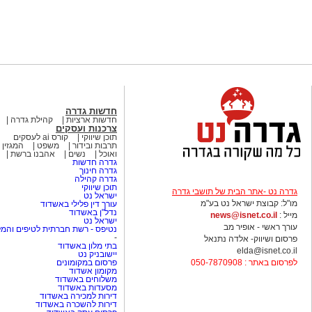
חדשות גדרה
חדשות ארציות
קהילת גדרה
צרכנות ועסקים
תוכן שיווקי
קורס ai לעסקים
תרבות ובידור
משפט
המגזין 
ואוכל
נשים
אהבנו ברשת
גדרה חדשות
גדרה חינוך
גדרה קהילה
תוכן שיווקי
גדרה נט -אתר הבית של תושבי גדרה
ישראל נט
מו"ל: קבוצת ישראל נט בע"מ
עורך דין פלילי באשדוד
נדל"ן באשדוד
מייל :
news@isnet.co.il
ישראל נט
עורך ראשי - אופיר מב
נטיפס - רשת חברתית לטיפים והמל
-
פרסום ושיווק- אלדה נתנאל
בתי מלון באשדוד
elda@isnet.co.il
יישובניק נט
לפרסום באתר : 050-7870908
פרסום במקומונים
מקומון אשדוד
משלוחים באשדוד
מסעדות באשדוד
דירות למכירה באשדוד
דירות להשכרה באשדוד