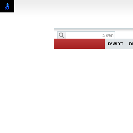
ת
דרושים