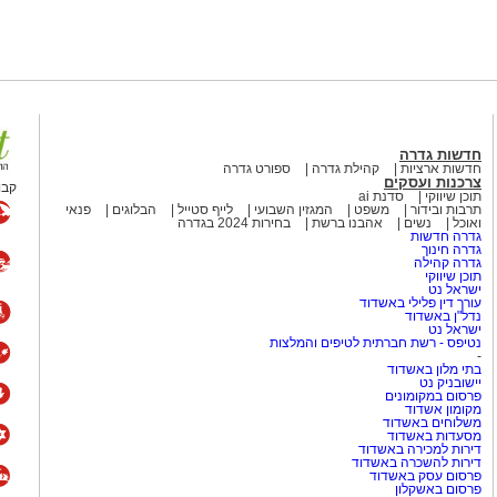
חדשות גדרה
חדשות ארציות
קהילת גדרה
ספורט גדרה
צרכנות ועסקים
קבו
תוכן שיווקי
סדנת ai
תרבות ובידור
משפט
המגזין השבועי
לייף סטייל
הבלוגים
פנאי
ואוכל
נשים
אהבנו ברשת
בחירות 2024 בגדרה
גדרה חדשות
גדרה חינוך
גדרה קהילה
תוכן שיווקי
ישראל נט
עורך דין פלילי באשדוד
נדל"ן באשדוד
ישראל נט
נטיפס - רשת חברתית לטיפים והמלצות
-
בתי מלון באשדוד
יישובניק נט
פרסום במקומונים
מקומון אשדוד
משלוחים באשדוד
מסעדות באשדוד
דירות למכירה באשדוד
דירות להשכרה באשדוד
פרסום עסק באשדוד
פרסום באשקלון