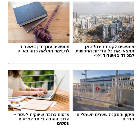
האירוע פתוח לקהל הרחב, כאשר לתושבי גדרה
מוצעים כרטיסים במחיר מוזל. במועצה קוראים
לתושבים להגיע, ליהנות מערב של מוזיקה טובה,
מפגש קהילתי ואווירה קיצית, ולפתוח יחד את
תגים:
פאודה" חוזרת ל-7 באוקטובר: yes
החופש הגדול.
מחפשים לקנות דירה? כאן
מחפשים עורך דין באשדוד
לרכישת כרטיסים:
https://katzr.net/c09de4
תמצאו את כל הדירות החדשות
לרשימה המלאה כנסו כאן >
למכירה באשדוד >>>
יש לכם מידע חשוב שטרם נחשף? צילומים מאירוע
חדשותי? מצאתם טעות בכתבה? נשמח שתשתפו
אותנו
תיקון והתקנה שערים חשמליים
פרסום כתבה שיווקית לעסק -
בדרום
הדרך הטובה ביותר לפרסום
עסקים