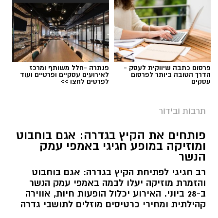
פרסום כתבה שיווקית לעסק -
פנתרה -חלל משותף ומרכז
הדרך הטובה ביותר לפרסום
לאירועים עסקיים ופרטיים ועוד
צילום מחוברת אירועי הקיץ בגדרה
עסקים
לפרטים לחצו >>
שבוע עמוס בפעילויות לכל המשפחה צפוי בגדרה.
תרבות ובידור
המועצה המקומית פרסמה את לוח אירועי השבוע,
שיתקיימו בין ה-12 ל-17 ביולי, עם מגוון פעילויות
פותחים את הקיץ בגדרה: אגם בוחבוט
לילדים, בני נוער, מבוגרים ומשפחות.
ומוזיקה במופע חגיגי באמפי עמק
הנשר
האירועים ייפתחו ביום ראשון (12.7) עם יציאה
רב חגיגי לפתיחת הקיץ בגדרה: אגם בוחבוט
לפארק המים ימית 2000 עבור תלמידי כיתות ז'
והזמרת מוזיקה יעלו לבמה באמפי עמק הנשר
ומעלה בשעה 08:00, ובהמשך תתקיים הצגת
ב-28 ביוני. האירוע יכלול הופעות חיות, אווירה
הילדים
"הקוף הזועף"
בשעה 17:30 באולם מיכל
קהילתית ומחירי כרטיסים מוזלים לתושבי גדרה
שבמרכז אופק.