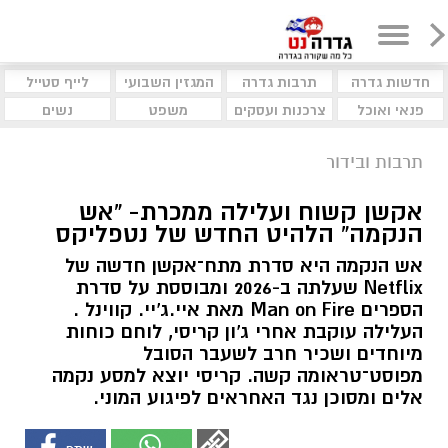
חדשות גדרה
תרבות גדרה
המגזין השבועי
לייף סטייל
פנאי ואוכל
צרכנות ועסקים
משפט
נשים
תרבות ובידור
אקשן קשוח ועלילה ממכרת- “אש
הנקמה” הלהיט החדש של נטפליקס
אש הנקמה היא סדרת מתח־אקשן חדשה של
Netflix שעלתה ב-2026 ומבוססת על סדרת
הספרים Man on Fire מאת איי.ג'יי. קווינל .
העלילה עוקבת אחרי ג'ון קריסי, לוחם כוחות
מיוחדים ושכיר חרב לשעבר הסובל
מפוסט־טראומה קשה. קריסי יוצא למסע נקמה
אלים ומסוכן נגד האחראים לפיגוע המוני.