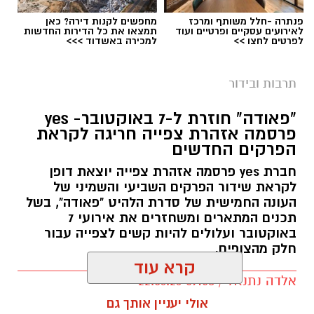
פנתרה -חלל משותף ומרכז
מחפשים לקנות דירה? כאן
במועצה מזמינים את התושבים להשתתף באירועים
לאירועים עסקיים ופרטיים ועוד
תמצאו את כל הדירות החדשות
לפרטים לחצו >>
למכירה באשדוד >>>
וליהנות משלל פעילויות הקיץ המתוכננות לאורך
צילום: פייסבוק מועצה מקומית גדרה
החופש הגדול.
המועצה המקומית גדרה מזמינה את התושבים
תרבות ובידור
כל הפרטים על אירועי הקיץ בגדרה
לאירוע פתיחת הקיץ המרכזי של שנת 2026, שייערך
"פאודה" חוזרת ל-7 באוקטובר- yes
ביום ראשון, 28 ביוני, בשע 20:00 באמפי עמק הנשר
פרסמה אזהרת צפייה חריגה לקראת
(כנפי נשרים 3).
הפרקים החדשים
יש לכם מידע חשוב שטרם נחשף? צילומים מאירוע
במסגרת האירוע יופיעו אגם בוחבוט והזמרת
חברת yes פרסמה אזהרת צפייה יוצאת דופן
חדשותי? מצאתם טעות בכתבה? נשמח שתשתפו
לקראת שידור הפרקים השביעי והשמיני של
מוזיקה, בערב חגיגי שצפוי להביא לבמה שילוב של
העונה החמישית של סדרת הלהיט "פאודה", בשל
אותנו
להיטים, אנרגיות גבוהות ואווירת קיץ סוחפת.
תכנים המתארים ומשחזרים את אירועי 7
במועצה המקומית גדרה מציינים כי מדובר באחד
באוקטובר ועלולים להיות קשים לצפייה עבור
מאירועי הדגל של הקיץ, שנועד לפתוח באופן חגיגי
חלק מהצופים.
קרא עוד
את עונת האירועים והפעילויות ברחבי היישוב
אלדה נתנאל / 09:58 22.06.26
במהלך חופשת הקיץ.
אולי יעניין אותך גם