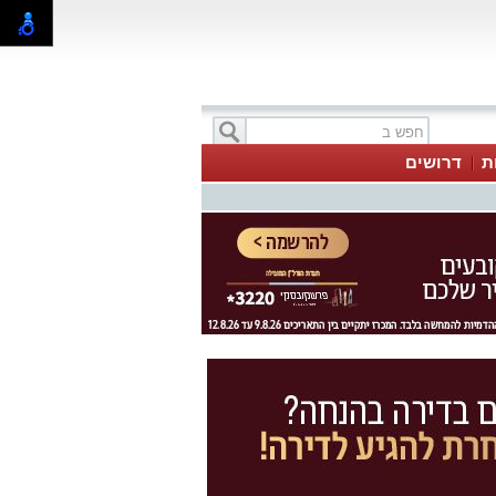
ת
דרושים