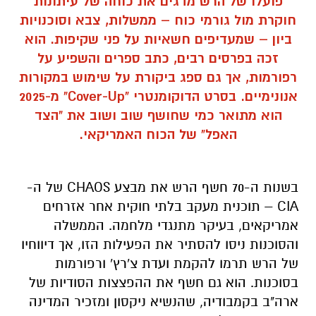
פועלו של הרש מדגים את כוחה של עיתונות
חוקרת מול גורמי כוח – ממשלות, צבא וסוכנויות
ביון – שמעדיפים חשאיות על פני שקיפות. הוא
זכה בפרסים רבים, כתב ספרים והשפיע על
רפורמות, אך גם ספג ביקורת על שימוש במקורות
אנונימיים. בסרט הדוקומנטרי "Cover-Up" מ-2025
הוא מתואר כמי שחושף שוב ושוב את "הצד
האפל" של הכוח האמריקאי.
בשנות ה-70 חשף הרש את מבצע CHAOS של ה-
CIA – תוכנית מעקב בלתי חוקית אחר אזרחים
אמריקאים, בעיקר מתנגדי מלחמה. הממשלה
והסוכנות ניסו להסתיר את הפעילות הזו, אך דיווחיו
של הרש תרמו להקמת ועדת צ'רץ' ורפורמות
בסוכנות. הוא גם חשף את ההפצצות הסודיות של
ארה"ב בקמבודיה, שהנשיא ניקסון ומזכיר המדינה