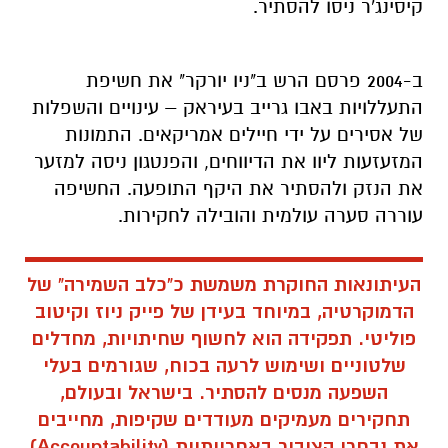
קיסינג'ר ניסו להסתיר.
ב-2004 פרסם הרש ב"ניו יורקר" את חשיפת
התעללויות באבו גרייב בעיראק – עינויים והשפלות
של אסירים על ידי חיילים אמריקאים. התמונות
המזעזעות ליוו את הדיווחים, והפנטגון ניסה למזער
את הנזק ולהסתיר את היקף התופעה. החשיפה
עוררה סערה עולמית והובילה לחקירות.
העיתונאות החוקרת משמשת כ"כלב השמירה" של
הדמוקרטיה, במיוחד בעידן של פייק ניוז וקיטוב
פוליטי. תפקידה הוא לחשוף שחיתויות, מחדלים
שלטוניים ושימוש לרעה בכוח, שגורמים בעלי
השפעה מנסים להסתיר. בישראל ובעולם,
תחקירים מעמיקים מעודדים שקיפות, מחייבים
את נבחרי הציבור באחריותיות (Accountability)