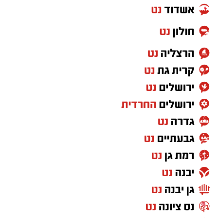
הבוקר והפנינג משפחות החל מהשעה 16:00. בערב
ייהנו בני הנוער ממשחקי מולטימדיה ופינות זולה,
ובמקביל יתקיים הקונצרט
"מרוסיה באהבה"
באולם
מיכל.
ביום שלישי (14.7) יוזמנו המשפחות ל**"סרט
בשכונה"** בספורטק, הכולל מתחם ג'אסט דאנס
והקרנת סרט החל מהשעה 18:00. באותה שעה
יתקיים גם מופע ילדים במרכז אופק.
ביום רביעי (15.7) יתקיימו
מגרשים מוארים לנוער
החל מהשעה 20:00, וביום שישי (17.7) יסתיים
השבוע בפעילות הספורט
"מתחילים את הבוקר
בתנועה"
בספורטק.
במועצה מזמינים את התושבים להשתתף באירועים
וליהנות משלל פעילויות הקיץ המתוכננות לאורך