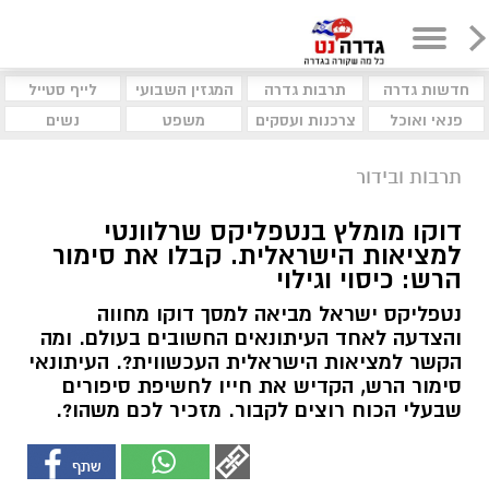
חדשות גדרה
תרבות גדרה
המגזין השבועי
לייף סטייל
פנאי ואוכל
צרכנות ועסקים
משפט
נשים
תרבות ובידור
דוקו מומלץ בנטפליקס שרלוונטי
למציאות הישראלית. קבלו את סימור
הרש: כיסוי וגילוי
נטפליקס ישראל מביאה למסך דוקו מחווה
והצדעה לאחד העיתונאים החשובים בעולם. ומה
הקשר למציאות הישראלית העכשווית?. העיתונאי
סימור הרש, הקדיש את חייו לחשיפת סיפורים
שבעלי הכוח רוצים לקבור. מזכיר לכם משהו?.