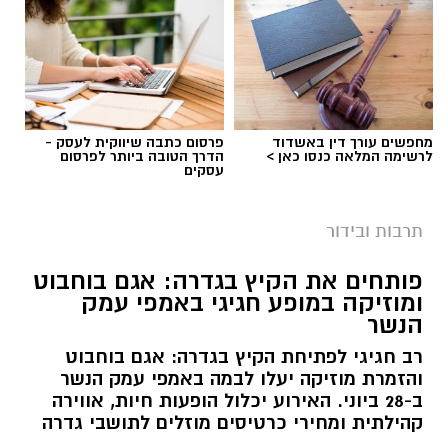
מחפשים עורך דין באשדוד
פרסום כתבה שיווקית לעסק -
לרשימה המלאה כנסו כאן >
הדרך הטובה ביותר לפרסום
צילום מחוברת אירועי הקיץ בגדרה
עסקים
שבוע עמוס בפעילויות לכל המשפחה צפוי בגדרה.
תרבות ובידור
המועצה המקומית פרסמה את לוח אירועי השבוע,
שיתקיימו בין ה-12 ל-17 ביולי, עם מגוון פעילויות
פותחים את הקיץ בגדרה: אגם בוחבוט
לילדים, בני נוער, מבוגרים ומשפחות.
ומוזיקה במופע חגיגי באמפי עמק
הנשר
האירועים ייפתחו ביום ראשון (12.7) עם יציאה
רב חגיגי לפתיחת הקיץ בגדרה: אגם בוחבוט
לפארק המים ימית 2000 עבור תלמידי כיתות ז'
והזמרת מוזיקה יעלו לבמה באמפי עמק הנשר
ומעלה בשעה 08:00, ובהמשך תתקיים הצגת
ב-28 ביוני. האירוע יכלול הופעות חיות, אווירה
הילדים
"הקוף הזועף"
בשעה 17:30 באולם מיכל
קהילתית ומחירי כרטיסים מוזלים לתושבי גדרה
שבמרכז אופק.