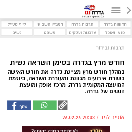
חדשות גדרה
תרבות גדרה
המגזין השבועי
לייף סטייל
פנאי ואוכל
צרכנות ועסקים
משפט
נשים
תרבות ובידור
חודש מרץ בגדרה בסימן השראה נשית
במהלך חודש מרץ מציינת גדרה את חודש האישה
בשורת אירועים מגוונת ומעוררת השראה, ביוזמת
המועצה המקומית גדרה, מרכז אופק ומועצת
הנשים של גדרה.
אופיר למב / 20:03 26.02.26