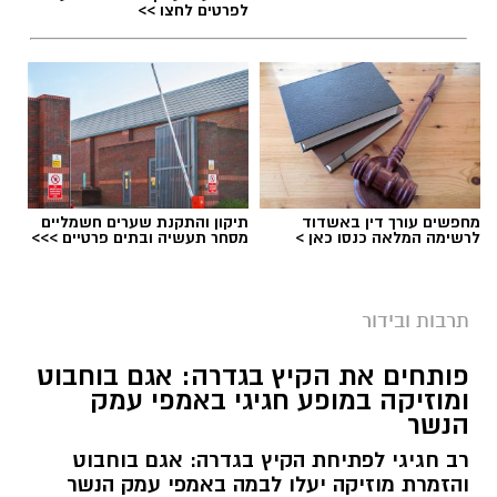
לפרטים לחצו >>
מחפשים עורך דין באשדוד
תיקון והתקנת שערים חשמליים
לרשימה המלאה כנסו כאן >
מסחר תעשיה ובתים פרטיים >>>
צילום מחוברת אירועי הקיץ בגדרה
שבוע עמוס בפעילויות לכל המשפחה צפוי בגדרה.
תרבות ובידור
המועצה המקומית פרסמה את לוח אירועי השבוע,
שיתקיימו בין ה-12 ל-17 ביולי, עם מגוון פעילויות
פותחים את הקיץ בגדרה: אגם בוחבוט
לילדים, בני נוער, מבוגרים ומשפחות.
ומוזיקה במופע חגיגי באמפי עמק
הנשר
האירועים ייפתחו ביום ראשון (12.7) עם יציאה
רב חגיגי לפתיחת הקיץ בגדרה: אגם בוחבוט
לפארק המים ימית 2000 עבור תלמידי כיתות ז'
והזמרת מוזיקה יעלו לבמה באמפי עמק הנשר
ומעלה בשעה 08:00, ובהמשך תתקיים הצגת