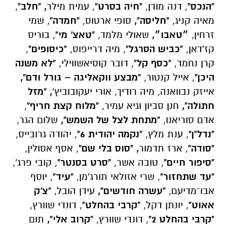
"הנכס"
, דנה מודן,
"חיה בסרט"
, עמית מילר
, "חלב"
,
מאיה קניג,
"חליסה",
סופי ארטוס,
"חמדה"
, שמי
זרחין,
״טאבו״,
שאולי מלמד,
"טאצ' מי"
, בוריס
קז'דאן,
"כביש הסרגל"
, מיה דרייפוס,
"כיסופים"
,
קרן נחמד,
"כסף קל"
, דובר קוסיאשווילי,
"לא משנה
היכן"
, אייל קנטור,
"מבצע ווקאליגה – גורל ודם",
אייזק נבוואנה, מיה רודיך, אורי יעקובוביץ'
,
"מזל
חתולה",
חנן סביון וגיא עמיר,
"מלוח קצת חריף"
,
אדם סוריאנו,
"מתחת לצל של השמש",
שלום הגר,
"נדל"ן"
, ענת מלץ,
"נקמה יהודית 6"
, יהודה גרובייס,
"סודה"
, ארז תדמור
, "סוס בלי שם"
, אסף אסולין,
"סיפור חיים"
, טובה אשר,
"סרט בסנטר"
, קובי פרג',
"עד שתחזור"
, שרי אזולאי תורג'מן,
"עיד"
, יוסף
אבו־מדיעם,
"עשרה חודשים",
עידן הובל,
"צ'ק
אאוט"
, יונתן דקל,
"קרבי בהחלט"
, דונדי שוורץ,
"קרבי בהחלט 2"
, דונדי שוורץ,
"קרוב אלי",
תום