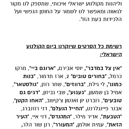
וליהנות מקולנוע ישראלי איכותי, שמספק לנו מקור
לגאווה ומאפשר לנו לשמור על החוסן הנפשי ועל
הלכידות בעת הזו".
רשימת כל הסרטים שיוקרנו ביום הקולנוע
הישראלי:
"אין צל במדבר",
יוסי אבירם
,
"ארוגם ביי"
, מרקו
כרמל
, "בחורים טובים"
2, ארז תדמור,
"בנות
כמונו",
לי גילת,
"ברווזים"
, שחר רוזן,
"גולסטאר"
,
אמיל בן שמעון,
"געגוע",
שבי גביזון,
"דגים גם
טובעים"
, רוברט יון ואנטון צ'קישב,
"האחו הקטן"
,
אבנר פיינגלרנט
,
"החייל הנעלם"
, דני רוזנברג,
"הטבעת"
, אדיר מילר,
"המהנדס",
דני איי,
"העיר
הזאת"
, עמית אולמן
, "המעורר"
, רנן שור הלר
,