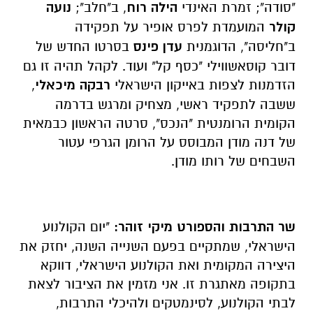
"סודה"; זמרת האינדי
הילה רוח
, ב"חלב";
נועה
קולר
המועמדת לפרס אופיר על תפקידה
ב"חליסה", הדוגמנית
עדן פינס
בסרטו החדש של
דובר קוסאשווילי "כסף קל" ועוד. לקהל תהיה זו גם
הזדמנות לצפות באייקון הישראלי
רבקה מיכאלי
,
ששבה לתפקיד ראשי, מצחיק ומרגש בדרמה
הקומית הרומנטית "הנכס", סרטה הראשון כבמאית
של דנה מודן המבוסס על הרומן הגרפי עטור
השבחים של רותו מודן.
שר התרבות והספורט מיקי זוהר:
"יום הקולנוע
הישראלי, שמתקיים בפעם השנייה השנה, יחזק את
היצירה המקומית ואת הקולנוע הישראלי, דווקא
בתקופה מאתגרת זו. אני מזמין את הציבור לצאת
לבתי הקולנוע, לסינמטקים ולהיכלי התרבות,