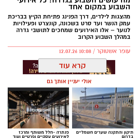
מה עושים השבוע בגדרה? כל אירועי
השבוע במקום אחד
מהצגות לילדים, דרך הפנינג פתיחת הקיץ בבריכת
עמק הנשר ועד סרט בשכונה, קונצרט ופעילויות
לנוער – אלו האירועים שמחכים לתושבי גדרה
במהלך השבוע הקרוב
עופר אשטוקר / 10:08 12.07.26
קרא עוד
אולי יעניין אותך גם
תגים:
אירועי קיץ בגדרה
תיקון והתקנה שערים חשמליים
פנתרה -חלל משותף ומרכז
בדרום
לאירועים עסקיים ופרטיים ועוד