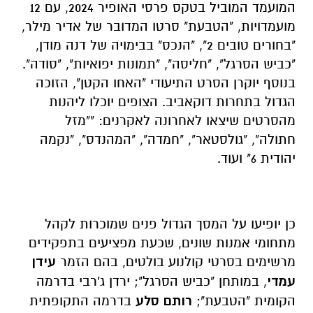
המועמד המוביל בטקס פרסי האופיר 2024, עם 12
מועמדויות, "הטבעת" סרטו המדובר של אדיר מילר,
"בחורים טובים 2", "הנכס" בבימויה של דנה מודן,
"כביש הסרגל", "חליסה", "תמונות יפואיות", "סודה".
בנוסף יוקרן הסרט התיעודי "האחו הקטן", הזוכה
הגדול בתחרות דוקאביב. הצופים יוכלו ליהנות
מהסרטים שיצאו לאחרונה לאקרנים: ""מזל
חתולה", "גולסטאר", "חמדה", "המהנדס", "נקמה
יהודית 6" ועוד.
כן יופיעו על המסך הגדול פנים שמוכרות לקהל
מתחומי אמנות שונים, שכעת מפציעים בתפקידים
מרשימים בסרטי קולנוע בולטים, בהם הזמר
עידן
עמדי
, במותחן "כביש הסרגל"; ירדן ג'רבי בדרמה
הקומית "הטבעת";
רותם סלע
בדרמה התקופתית