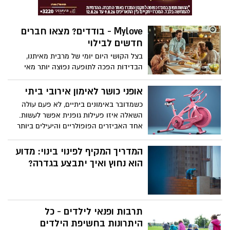
דווקא בו עבור היום המרגש? כל התשובות
בפנים
Mylove - בודדים? מצאו חברים
חדשים לבילוי
בצל הקושי היום יומי של מרבית מאיתנו,
הבדידות הפכה לתופעה נפוצה יותר מאי
פעם. למרות שאנו מוקפים באמצעי תקשורת
מתקדמים, רבים מאיתנו מרגישים מנותקים
אופני כושר לאימון אירובי ביתי
ומבודדים. אך אל דאגה, יש לנו פתרון
כשמדובר באימונים ביתיים, לא פעם עולה
עבורכם!
השאלה איזו פעילות גופנית אפשר לעשות.
אחד האביזרים הפופולריים והיעילים ביותר
לאימון אירובי בבית הוא אופני כושר. בעידן
שבו חדרי כושר ביתיים הופכים ליותר ויותר
המדריך המקיף לפינוי בינוי: מדוע
נפוצים, אופני כושר מציעים פתרון נוח ובריא
הוא נחוץ ואיך יתבצע בגדרה?
לשמירה על כושר גופני.
תרבות ופנאי לילדים - כל
היתרונות בחשיפת הילדים