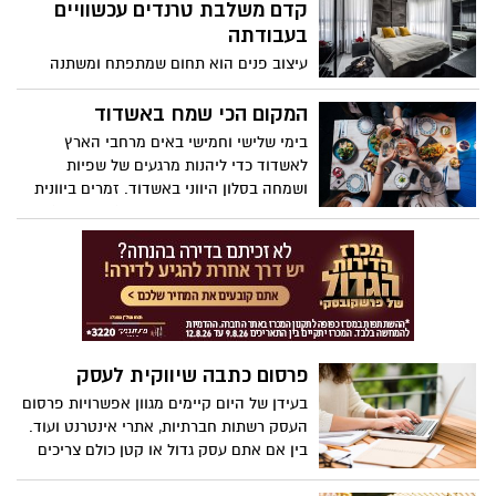
קדם משלבת טרנדים עכשוויים
לפעם. במקרה כזה, חשוב לא להסתכן
בעבודתה
בפתרונות זמניים או ניסיונות חובבניים.
עיצוב פנים הוא תחום שמתפתח ומשתנה
באופן קבוע, כאשר טרנדים חדשים מתגלים
ומתחלפים מדי שנה. עבור מעצבת פנים,
המקום הכי שמח באשדוד
שמירה על עדכניות והבנה של הטרנדים
בימי שלישי וחמישי באים מרחבי הארץ
המובילים בתחום היא חיונית ליצירת חללים
לאשדוד כדי ליהנות מרגעים של שפיות
אסתטיים, רלוונטיים ומרגשים. מאיה קדם,
ושמחה בסלון היווני באשדוד. זמרים ביוונית
מעצבת פנים מובילה, משלבת במיומנות
ואגן הים התיכון, אוכל מעולה (חלבי כשר) ,
טרנדים עכשוויים בפרויקטים שלה, תוך
ישראלים שמתפרקים בריקודים ועם הרבה
שמירה על זהות אישית וצרכים ייחודיים של
מצב רוח. בשאר ימות השבוע - אוכל יווני
כל לקוח. במאמר זה, נצלול לעולמה של מאיה
מעולה ומוזיקת רקע. מומלץ בחום לשחרור
ונבין איך היא משלבת את המגמות העדכניות
והרמת המורל
ביום-יום המקצועי שלה.
פרסום כתבה שיווקית לעסק
בעידן של היום קיימים מגוון אפשרויות פרסום
העסק רשתות חברתיות, אתרי אינטרנט ועוד.
בין אם אתם עסק גדול או קטן כולם צריכים
פרסום והנעה של לקוחות, לאחרונה ישנה