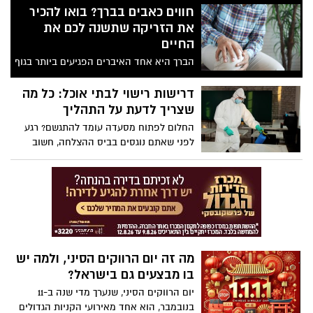
חווים כאבים בברך? בואו להכיר
את הזריקה שתשנה לכם את
החיים
הברך היא אחד האיברים הפגיעים ביותר בגוף
האדם. סיבה אחת לכך היא המבנה המורכב
שלה, והסיבה השנייה היא העומס הרב שחווה
דרישות רישוי לבתי אוכל: כל מה
המפרק הזה – גם במסגרת שגרת היומיום
שצריך לדעת על התהליך
ובמיוחד אצל ספורטאים, חיילים, רקדנים וכל
החלום לפתוח מסעדה עומד להתגשם? רגע
מי שמבצע פעילות פיזית משמעותית. גם
לפני שאתם נוגסים בביס ההצלחה, חשוב
משקל עודף מכביד על הברך, ועוד מקור
לדעת שהדרך לפתיחת עסק בתחום המזון
אפשרי לכאבים בחלק שמחבר את עצם הירך
אינה מסתכמת רק במנה טובה. לפני כן
לשוק הוא דלקת מפרקים ניוונית.
נדרשת היכרות מעמיקה עם הדרישות
הרגולטוריות לבתי אוכל, כמו גם דרישות
הרישוי. מה צריך לבדוק לפני שפותחים בית
אוכל? איזה נספחים ומסמכים צריך לצרף
לרישיון, ולמה חשוב לבצע תחזוקה שוטפת
מה זה יום הרווקים הסיני, ולמה יש
לעסק? במאמר זה נענה על השאלות
בו מבצעים גם בישראל?
המרכזיות ואפילו נשאיר לכם קצת טעם של
עוד.
יום הרווקים הסיני, שנערך מדי שנה ב-11
בנובמבר, הוא אחד מאירועי הקניות הגדולים