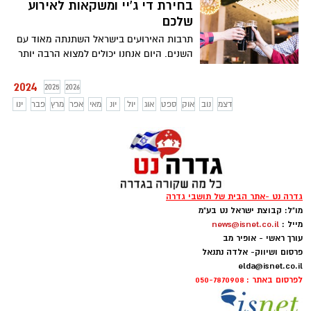
מגמה שהולכת וגדלה ומנצחת את כל
בחירת די ג'יי ומשקאות לאירוע
הפלטפורמות הפרסומיות והיא רכישת כתבה
שלכם
תוכן שיווקי . בה תוכלו להגיע לקהל ממוקד
תרבות האירועים בישראל השתנתה מאוד עם
ולהרוויח לידים בעלות מזערית
השנים. היום אנחנו יכולים למצוא הרבה יותר
סוגים של ספקים מכל הסוגים, די ג'יי לכל סוגי
המוסיקה והאירועים או משקאות בטעמים.
2024
2025
2026
דצמ
נוב
אוק
ספט
אוג
יול
יונ
מאי
אפר
מרץ
פבר
ינו
גדרה נט -אתר הבית של תושבי גדרה
מו"ל: קבוצת ישראל נט בע"מ
מייל :
news@isnet.co.il
עורך ראשי - אופיר מב
פרסום ושיווק- אלדה נתנאל
elda@isnet.co.il
לפרסום באתר : 050-7870908