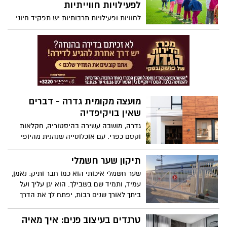
לפעילויות חווייתיות
לחוויות ופעילויות תרבותיות יש תפקיד חיוני
בעיצוב התפתחותם של ילדים בכל הגילאים.
העיסוק בפעילויות תרבותיות מגוונות חושף
אותם לנקודות מבט שונות, מסורות וצורות
ביטוי מגוונות. במאמר הזה נעמיק באינספור
היתרונות שיש בהשתתפות בפעילויות בתחום
התרבות והפנאי, תוך שימת דגש על האופן
שבו חוויות כאלו מעשירות את חייהם של
מועצה מקומית גדרה - דברים
ילדינו ותורמות לצמיחתם ההוליסטית.
שאין בויקיפדיה
גדרה, מושבה עשירה בהיסטוריה, חקלאות
וקסם כפרי. עם אוכלוסייה שנהנית מהיופי
השליו של השטחים החקלאיים שלה, גדרה
היא פסיפס של העבר וההווה, המציעה שילוב
תיקון שער חשמלי
ייחודי של אתרי מורשת תרבותית ונוף רחב
שער חשמלי איכותי הוא כמו חבר ותיק: נאמן,
אופקים של טבע כפרי.
עמיד, ותמיד שם בשבילך. הוא יגן עליך ועל
ביתך לאורך שנים רבות, יפתח לך את הדרך
בבוקר ויסגור אותה בלילה. אבל מה קורה
כשמגיעה תקלה? כמו כל מערכת מכנית, גם
טרנדים בעיצוב פנים: איך מאיה
שער חשמלי עלול להיתקל בבעיות מפעם