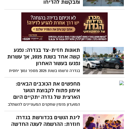
ומבקשת להדיחו
ולגנוב מידע אישי
לאחר תלונות של שתי עובדות בגין הטרדה
מינית לכאורה, טוענת המועצה כי מבקר
הפנים רן אורפני אינו יכול להמשיך בתפקידו
בשל חומרת הממצאים. מנגד, אורפני דוחה
את הטענות וטוען כי מדובר בניסיון להדיחו על
רקע ביקורת שהשמיע נגד התנהלות המועצה
תאונות חזית-צד בגדרה: נפגע
קשה אחד בשנת 2025, אך עשרות
נפגעו בעשור האחרון
בגדרה נרשמו בשנת 2025 מספר נמוך יחסית
של נפגעים בתאונות חזית-צד, אולם בעמותת
אור ירוק מדגישים כי גם תאונה אחת עלולה
מחפשים את הכוכבים הבאים:
להסתיים באסון. בעשור האחרון נפגעו
אימון פתוח לקבוצת הנוער
במושבה 59 בני אדם בתאונות מסוג זה,
הארצית של גדרה יתקיים היום
והקריאה היא להמשיך להשקיע במניעת
המועדון מזמין שחקנים המעוניינים להשתלב
התאונה הבאה באמצעות שיפור התשתיות
בקבוצת הנוער לעונת 2026/27 להגיע לאימון
והטיפול במוקדי הסיכון
פתוח שייערך הערב באולם “שוש”.
ליגת הנשים בכדורשת בגדרה
ההשתתפות מותנית באישור מהמועדון הנוכחי
חוזרת: ההרשמה לעונה החדשה