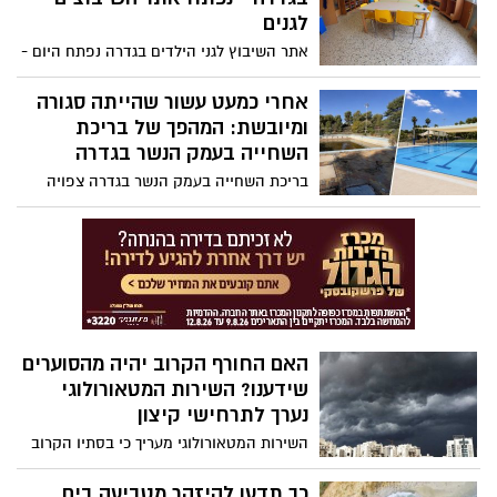
במספר משחים אישיים ושליחים וייצגו את
לגנים
גדרה ואת ישראל
אתר השיבוץ לגני הילדים בגדרה נפתח היום -
אלו ההנחיות החשובות להורים
אחרי כמעט עשור שהייתה סגורה
ומיובשת: המהפך של בריכת
השחייה בעמק הנשר בגדרה
בריכת השחייה בעמק הנשר בגדרה צפויה
להיפתח בימים הקרובים לאחר שיפוץ מקיף,
שכלל חידוש הבריכה, הקמת מתחם מים
לילדים, שדרוג המלתחות, חיפוי קרמיקה
חדש, משטחי דשא רחבים וחידוש המתחם
כולו. שעות הפעילות והמחירון יפורסמו בימים
הקרובים
האם החורף הקרוב יהיה מהסוערים
שידענו? השירות המטאורולוגי
נערך לתרחישי קיצון
השירות המטאורולוגי מעריך כי בסתיו הקרוב
עשוי להתפתח אחד מאירועי אל ניניו החזקים
שנמדדו בעשורים האחרונים. אף שאין מדובר
כך תדעו להיזהר מטביעה בים