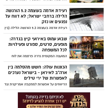
תשפ"ז תסתיים הלילה בחצות, וקוראת
להורים שטרם השלימו את הרישום לעשות
רעידת אדמה בעוצמה 5.2 הורגשה
זאת בהקדם
הלילה ברחבי ישראל; לא דווח על
נפגעים או נזק
רעידת אדמה בעוצמה 5.2 הורגשה הלילה (בין
ראשון לשני) בשעה 03:00 לערך באזורים רבים
ברחבי ישראל, לאחר שמוקד הרעש אותר
שבוע עמוס באירועי קיץ בגדרה:
באזור סואץ שבמצרים
מופעים, סרטים, ספורט ופעילויות
לכל המשפחה
המועצה המקומית גדרה פרסמה את לוח
אירועי השבוע הקרוב, הכולל מופעי ילדים,
הופעות חיות, גמר גביע ראש המועצה,
הכוננות עולה: חשש מהסלמה בין
סדנאות, הקרנת סרט תחת כיפת השמיים
ארה”ב לאיראן - בישראל נערכים
ופעילויות לנוער - חלקן ללא תשלום
לאפשרות של ירי טילים
הדיווחים על אפשרות למתקפה אמריקנית נגד
יעדים באיראן והאיומים מצד טהרן להגיב נגד
ישראל מגבירים את המתיחות באזור. בישראל
אין בשלב זה שינוי בהנחיות פיקוד העורף, אך
מערכת הביטחון עוקבת בדריכות אחר