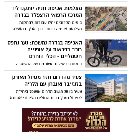
בקורס מקצועי במרכז "עוצמה", שבו רכשו
מיומנויות בעבודה עם Canva וכלי בינה
מצלמות אכיפת חניה יותקנו ליד
מלאכותית, לצד יצירת שיתופי פעולה והחלפת
המרכז הרפואי הרצפלד בגדרה
ידע שיחזקו את השירות בבתי הספר
בימים הקרובים יחלו עבודות להתקנת
מצלמות אכיפה ברחוב דרך ארץ. במועצה
מדגישים כי המטרה היא לשפר את הבטיחות,
לשמור על מדרכות פנויות ולמנוע חניה
האכיפה בגדרה נמשכת: נער נתפס
מסוכנת
רוכב בפראות על אופניים
חשמליים - הכלי הוחרם
במסגרת פעילות משותפת של המשטרה
ומחלקת הביטחון במועצה המקומית, נתפס
נער שרכב בצורה מסוכנת על כבישים
צעיר מהדרום חזר מטיול מאורגן
ומדרכות. במועצה מדגישים: האכיפה תימשך
בזנזיבר ואובחן עם מלריה
לאורך חופשת הקיץ במסגרת תוכנית "בטוח
צעיר בן 25 תושב הדרום אושפז ביחידה
בקיץ"
לטיפול נמרץ בבית החולים הציבורי אסותא
אשדוד לאחר שנדבק במלריה במהלך חופשה
בזנזיבר. מצבו הוגדר קשה, ולאחר טיפול
אינטנסיבי חל שיפור והוא ממשיך להתאושש