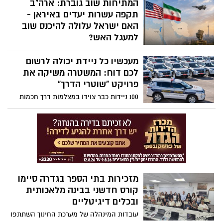
במסגרת תחרות הקריטריון לאליפות העולם
המתיחות שוב גוברת: ארה"ב
בדרגת ג'וניור. הניצחון המרשים העניק לה את
תקפה עשרות יעדים באיראן -
הכרטיס לאליפות העולם שתתקיים בספטמבר
האם ישראל עלולה להיכנס שוב
באיטליה
למעגל האש?
לאחר תקופה של רגיעה יחסית, העימות בין
מעכשיו כל ניידת יכולה לרשום
ארצות הברית לאיראן עולה שוב מדרגה.
ארה"ב ביצעה גל תקיפות נרחב נגד עשרות
לכם דוח: המשטרה משיקה את
יעדים צבאיים באיראן, בטהרן מבטיחים
פרויקט "שוטרי הדרך"
להגיב – ובישראל עוקבים בדריכות אחר
100 ניידות כבר צוידו במצלמות דרך חכמות
ההתפתחויות
שיתעדו עבירות תנועה בזמן אמת, ובהמשך
יורחב המיזם למאות ניידות נוספות. במשטרה
מבטיחים הגברת ההרתעה, אך יש גם מי
שמזהירים מפני גל של ערעורים ועומס על בתי
המשפט
מזכירות בתי הספר בגדרה סיימו
קורס חדשני בבינה מלאכותית
ובכלים דיגיטליים
עובדות המינהלה של מערכת החינוך השתתפו