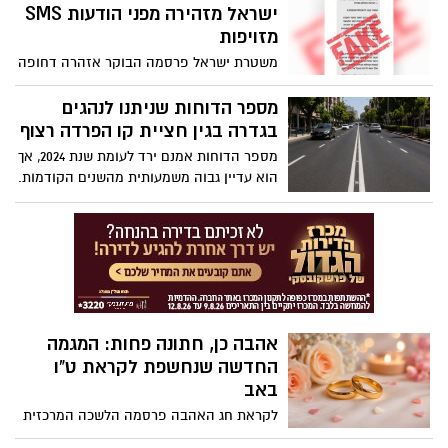
המחלוקות הפוליטיות בצד ולפעול להבטחת
ישראל מזהירה מפני הודעות SMS
סביבת עבודה בטוחה ומכבדת. “המאבק אינו
מזויפות
פוליטי – אלא על הזכות הבסיסית של כל
משטרת ישראל פרסמה הבוקר אזהרה דחופה
אישה להרגיש בטוחה במקום עבודתה”, נכתב
לנהגים ולכלל הציבור, בעקבות גל הודעות
בעצומה
טקסט (SMS) כוזבות המתחזות לדרישת
מספר הדוחות שניתנו לנהגים
תשלום ממרכז קנסות התנועה. המטרה: גניבת
בגדרה בגין חציית קו הפרדה רצוף
פרטי אשראי ומידע אישי.
מספר הדוחות אמנם ירד לעומת שנת 2024, אך
הוא עדיין גבוה משמעותית מהשנים הקודמות.
בסך הכול נרשמו במושבה 171 דוחות בתוך
חמש שנים
אהבה כן, חתונה פחות: המגמה
החדשה שנחשפת לקראת ט"ו
באב
לקראת חג האהבה פרסמה הלשכה המרכזית
לסטטיסטיקה נתונים חדשים המלמדים כי