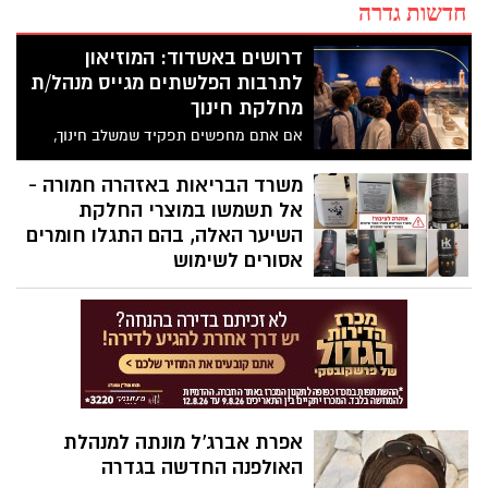
חדשות גדרה
דרושים באשדוד: המוזיאון
לתרבות הפלשתים מגייס מנהל/ת
מחלקת חינוך
אם אתם מחפשים תפקיד שמשלב חינוך,
תרבות, ניהול ויצירתיות – ייתכן שזו
ההזדמנות הבאה שלכם. המוזיאון לתרבות
משרד הבריאות באזהרה חמורה -
הפלשתים באשדוד פרסם מודעת דרושים
אל תשמשו במוצרי החלקת
למשרת מנהל/ת מחלקת חינוך בהיקף של
השיער האלה, בהם התגלו חומרים
משרה מלאה.
אסורים לשימוש
לאחר בדיקות מעבדה שבוצעו למוצרים
שנתפסו בתשעה סניפי רשת "מרכז
ההחלקות", מזהיר משרד הבריאות מפני
שימוש במוצרי החלקה ושמפו שאינם רשומים
כחוק. בחלק מהמוצרים נמצאה חומצה
גליאוקסילית האסורה לשימוש בהחלקות
שיער, ובמוצרים נוספים התגלה פורמאלדהיד
אפרת אברג’ל מונתה למנהלת
- חומר המוגדר כמסרטן
האולפנה החדשה בגדרה