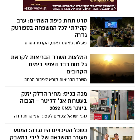
ההתפתחויות מחשש להסלמה שתוביל לירי
טילים או כטב”מים לעבר המדינה
סרט תחת כיפת השמיים: ערב
קהילתי לכל המשפחה בספורטק
גדרה
פעילות ג’אסט דאנס, הקרנת הסרט
“מפחידונת” וכניסה חופשית – תושבי גדרה
מוזמנים לערב קיץ משפחתי באוויר הפתוח
המלצות משרד הבריאות לקראת
גל חום כבד הצפוי בימים
הקרובים
משרד הבריאות קורא לציבור הרחב,
לאוכלוסיית הקשישים, ילדים, נשים הרות
ולחולים במחלות כרוניות בפרט, להקפיד
מכה בכיס: מחיר הדלק יזנק
ולהימנע ככל האפשר מחשיפה לחום ולשמש,
בעשרות אג׳ לליטר – הגבוה
להימנע ממאמץ גופני שאינו הכרחי, להקפיד
ביותר מאז 2022
לשתות מים ולהימצא, ככל האפשר, במקומות
נהגי ישראל צפויים לספוג התייקרות חדה
ממוזגים
במחירי הדלק כבר בתחילת חודש אוגוסט.
מחירו המרבי של ליטר בנזין 95 אוקטן נטול
כשכל הסיכויים היו נגדה: המסע
עופרת בשירות עצמי (כולל מע”מ) יעמוד על
מעורר ההשראה של ליבי במאבק