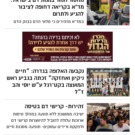
מחסור חמור במנות דם בישראל:
המקומי. לצורך המשימה מחפשים תחקירן או
מד”א בקריאה דחופה לציבור
תחקירנית למשרה חלקית בשכר
להגיע ולתרום
במד”א מזהירים כי מלאי הדם בבנק הדם
הלאומי נמצא ברמה נמוכה ומדאיגה, בעוד
הצורך במנות דם עבור חולי סרטן, יולדות,
פצועי תאונות דרכים, פצועי צה”ל ומטופלים
נוספים נמשך ללא הפסקה
נקבעה האלופה בגדרה: ״חיים
ניקיון ואחזקה״ זכתה בגביע ראש
המועצה בקט־רגל ע״ש יוסי והב
ז״ל
לאחר טורניר שנמשך כחודש בהשתתפות שש
זהירות- קרישי דם בטיסה
קבוצות מקומיות, גברה “חיים ניקיון ואחזקה”
3:5 על “צעירי גדרה” במשחק הגמר. מאות
ישיבה ממושכת ללא תנועה במהלך טיסות
תושבים הגיעו לעודד, והגביע הוענק במעמד
ארוכות עלולה להוביל להיווצרות קרישי דם
ראש המועצה סהר פינטו ובני משפחתו של
ולפקקת ורידים עמוקים- תופעה מסכנת חיים.
יוסי והב ז”ל
ד"ר אולגה ריבק מומחית ברפואת משפחה