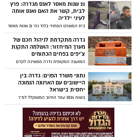
הישראלים ממשיכים לדחות את גיל הנישואים,
21 שנות מאסר לאנס מגדרה: פרץ
יותר זוגות בוחרים לחיות יחד ללא חתונה,
לבית, קשר את האם ואנס אותה
ובמקביל נרשמה התאוששות במספר הזוגות
לעיני ילדיה
שנישאו לאחר הירידה שנרשמה בשנת
בית המשפט המחוזי בלוד גזר 21 שנות מאסר
המלחמה
בפועל על ברכאת אבו עסה, שהורשע באינוס
בנסיבות מחמירות, התפרצות והתעללות
גדרה מתקדמת לניהול חכם של
בקטין, לאחר שפרץ לבית בגדרה, קשר את
מערך המיחזור: הושלמה התקנת
האם ואנס אותה לעיני ילדיה. בנוסף, חויב
צ'יפים בפחים הכתומים
לשלם לנפגעת פיצוי של 200 אלף שקלים
המועצה המקומית גדרה ממשיכה לקדם
פתרונות חדשניים בתחום איכות הסביבה
וניהול הפסולת. בימים אלו הושלמה התקנת
נתוני משרד הפנים: גדרה בין
מערכת חכמה לזיהוי נפח האשפה בפחים
היישובים עם הארנונה הנמוכה
הכתומים ברחבי המושבה, לאחר שבחודשים
יחסית בישראל
האחרונים הוצבו 145 פחי מחזור כתומים
בשנת 2024 עמד החיוב המשוקלל למ"ר
חדשים
למגורים בגדרה על 49 שקל בלבד – נמוך
מהממוצע הארצי ונמוך מרוב הערים שנכללו
בהשוואה