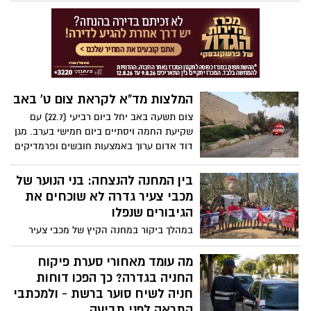
הצהרונים. במועצה מדגישים כי יישמר הרצף
החינוכי באמצעות קליטת הצוותים הקיימים,
לצד תוכניות העשרה מגוונות ושיתוף פעולה
הדוק עם ההורים
המלצות מד"א לקראת צום ט' באב
צום תשעה באב יחל ביום רביעי (22.7) עם
שקיעת החמה ויסתיים ביום חמישי בערב. מגן
דוד אדום ערוך באמצעות חובשים ופרמדיקים
אשר יפעלו באופן מתוגבר עם מערך
אמבולנסים, ניידות טיפול נמרץ, אופנועים וכלי
בין המחנה להנצחה: בני הנוער של
חירום נוספים ברחבי הארץ
מכבי צעיר גדרה לא שוכחים את
הגיבורים שנפלו
במהלך ביקור במחנה הקיץ של מכבי צעיר
באנדרטת הנח"ל, נחשפו בני הנוער מגדרה
בפעילויות חינוכיות וערכיות - ובחרו להקדיש
מה עומד מאחורי סערת פיקוח
רגע מיוחד לזכר לוחמי צה"ל שנפלו, באמצעות
החניה בגדרה? כך הפכו דוחות
דגלי הנצחה שנשאו בגאווה
חניה לשיח סוער ברשת - ולמכתבי
התראה לפני תביעה