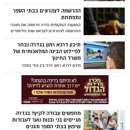
פשיעה. הבוקר תבקש המשטרה להאריך את
חברתית חדשה ומשמעותית לצעירים וצעירות
מעצרם
בני 18–30 על הרצף האוטיסטי בתפקוד גבוה,
ההרשמה לצהרונים בבתי הספר
שתעניק להם מקום של שייכות, צמיחה, חיבור
נתפתחת
והעצמה
המועצה המקומית גדרה פרסמה את מועדי
ההרשמה לצהרונים לקראת שנת הלימודים
הקרובה. ההרשמה לצהרוני בתי הספר
תיפתח מחר אחר הצהריים, ואילו ההרשמה
תיכון דרכא רמון בגדרה נבחר
לצהרוני גני הילדים תחל בסוף החודש, לאחר
לפיילוט הבינה המלאכותית של
פרסום תשובות לערעורים
משרד החינוך
תיכון דרכא רמון יהיה בין בתי הספר
הראשונים בארץ שישלבו למידה מותאמת
אישית באמצעות בינה מלאכותית במסגרת
תוכנית "720" של משרד החינוך
מחפשים עבודה לקיץ? בגדרה
מגייסים בני ובנות נוער לעבודות
שיפוץ בבתי הספר והגנים