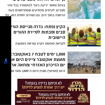
בתחזית ודאית, תרחישי ההיערכות כוללים
בורות וחוסר ידיעה כיצד להתמודד בכל מיני
גשמים עוצמתיים בפרקי זמן קצרים, הצפות,
מצבים, לעיתים מפתיעים שמתרחשים בעת
רוחות חזקות ואף אפשרות נדירה להתפתחות
הרחצה בחוף הים. גם כשהים יחסית רגוע, קל
"מדיקיין". בין הערים שעלולות להיות
מאוד לטבוע בתוכו. אז מה עושים ברגע
מושפעות אם התרחישים יתממשו: אשדוד,
שנסחפים פנימה?
הקיץ נפתח: גדרה מגייסת הורים,
יבנה, ראשון לציון, בת ים וחולון
סבים וסבתות לסיירת ההורים
היישובית
לקראת חופשת הקיץ קוראת המועצה
המקומית גדרה לתושבים להצטרף לסיירת
ההורים, המסייעת בשמירה על ביטחונם
1,000 ימים לטבח 7 באוקטובר:
ורווחתם של בני הנוער במרחב הציבורי.
מועצת אוקטובר ציינים היום את
ההתנדבות גמישה ואינה מחייבת השתתפות
יום הזיכרון האזרחי ומחאה ארצית
קבועה, וב-7 ביולי תתקיים גם הרצאת היכרות
היום (חמישי) מצוין היום ה־1,000 מאז טבח 7
למתעניינים
באוקטובר, ומועצת אוקטובר מקיימת יום
זיכרון אזרחי ומחאה ארצי תחת הכותרת
"1,000 ימים של שבעה".