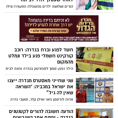
האליפות
הורים ושלושה ילדים מהשפלה התעוררו וגילו
סימני צואה רבים של עטלף ברחבי הבית.
למרות שלא נמצאו סימני נשיכה, כולם הופנו
לקבלת טיפול מונע נגד כלבת. בשניידר
מזכירים: מי שהתעורר בחדר שבו שהה עטלף
חייב להיבדק
חשד לפגע וברח בגדרה: רוכב
קורקינט חשמלי פגע בילד ונמלט
מהמקום
הילד נפגע סמוך לספורטק בגדרה ופונה לבית
החולים קפלן לקבלת טיפול רפואי. המועצה
המקומית קוראת לרוכב להסגיר את עצמו
שני שחייני מאסטרס מגדרה ייצגו
ומבקשת מכל מי שמחזיק במידע לפנות
את ישראל במכביה: “השראה
למשטרה או למוקד 106
שאין לה גיל״
אדוה לנדסמן פאר ואילן קלר, תושבי גדרה
וחברי אגודת מאסטרס רחובות, יתחרו השבוע
באליפות השחייה הארצית למאסטרס
הודעה חשובה להורים לקטנטנים
במסגרת המכביה ה־22. השניים ישתתפו
בגדרה - נפתח אתר השיבוצים