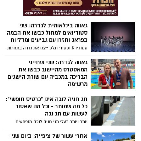
גאווה בינלאומית לגדרה: שני
סטודיואים למחול כבשו את הבמה
בפראג וחזרו עם גביעים ומדליות
סטודיו K וסטודיו גלס ייצגו את גדרה בתחרות
מחול בינלאומית בפראג מול עשרות נבחרות
ומאות רקדנים מכל העולם, וחזרו עם הישגים
גאווה לגדרה: שני שחייני
מרשימים, פרסים אישיים ובעיקר עם מסר של
המאסטרס מהיישוב כבשו את
ספורטיביות, פרגון וגאווה מקומית
הבריכה במכביה עם שורת הישגים
מרשימה
אילן קלר ואדוה לנדסמן פאר, נציגי גדרה
תג חניה לנכה אינו "כרטיס חופשי":
וחברי קבוצת Rehovot Masters Swim Team,
רשמו השבוע הישגים מרשימים במסגרת
כל מה שמותר - וכל מה שאסור
תחרויות השחייה של משחקי המכביה ה־22
לעשות עם תג נכה
ואליפות ישראל בווינגייט, עם מדליות ודירוגים
יותר ויותר בעלי תגי חניה לנכה מופתעים
גבוהים שהביאו הרבה כבוד ליישוב
לגלות כי התג אינו מקנה זכות לחנות בכל
מקום. בשנים האחרונות הגיעו לא מעט
אחרי עשור של ציפייה: ביום שני -