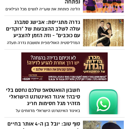
נפתחה
הליגה פותחת את שעריה לנשים מכל הגילאים
ורמות הניסיון, עם קבוצות חדשות, אימונים
מקצועיים והשתלבות בליגת אפק. ההרשמה
גדרה מתגייסת: אבישג סמברג
כבר בעיצומה
עולה לשלב ההצבעות של "רוקדים
עם כוכבים" - וזה הזמן להצביע
המדליסטית האולימפית ותושבת גדרה תעלה
ביום רביעי לשידורי הלייב של התוכנית, וכעת
ההצלחה תלויה גם בקהל בבית. במושבה
קוראים לתושבים להוריד את אפליקציית
mako ולהצביע עבורה ועבור בן זוגה לריקוד,
איוון
חשבון הוואטסאפ שלכם נחסם בלי
סיבה? איגוד האינטרנט הישראלי
מזהיר מגל חסימות חריג
באיגוד האינטרנט הישראלי מדווחים על
עשרות פניות ממשתמשים שחשבונם נחסם
ללא הסבר, וממליצים לגבות כבר עכשיו את
סוף טוב: יובל בן ה-4 אותר בחיים
כל המידע החשוב מהאפליקציה. במטא