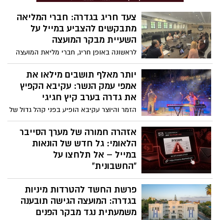
צעד חריג בגדרה: חברי המליאה
מתבקשים להצביע במייל על
השעיית מבקר המועצה
לראשונה באופן חריג, חברי מליאת המועצה
המקומית גדרה התבקשו להכריע באמצעות
סבב דואר אלקטרוני האם להשעות את מבקר
יותר מאלף תושבים מילאו את
המועצה, נגדו מתנהלים הליכים משמעתיים
אמפי עמק הנשר: עקיבא הקפיץ
בעקבות תלונות על הטרדה מינית
את גדרה בערב קיץ חגיגי
הזמר והיוצר עקיבא הופיע בפני קהל גדול של
משפחות, לאחר מופע פתיחה של סגיב כהן.
ראש המועצה סהר פינטו: “לראות ילדים,
אזהרה חמורה של מערך הסייבר
הורים, סבים וסבתות שרים ורוקדים יחד – זו
הלאומי: גל חדש של הונאות
גדרה במיטבה״
במייל – אל תלחצו על
"החשבונית"
מערך הסייבר הלאומי מזהיר מפני קמפיין
פרשת החשד להטרדות מיניות
פישינג נרחב שבו נשלחים מיילים בנושא
"חשבונית" עם קישור זדוני. לחיצה על הקישור
בגדרה: המועצה הגישה תובענה
עלולה להוביל להתקנת תוכנת גישה מרחוק
משמעתית נגד מבקר הפנים
ולאפשר לתוקפים להשתלט על המחשב