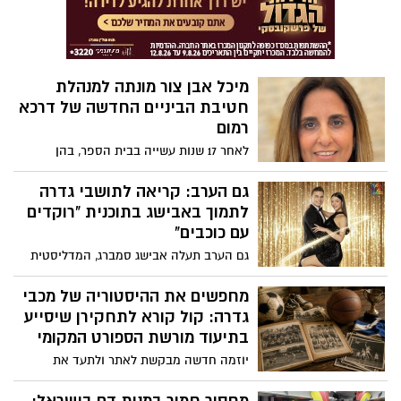
להצבעה
מיכל אבן צור מונתה למנהלת
חטיבת הביניים החדשה של דרכא
רמום
לאחר 17 שנות עשייה בבית הספר, בהן
שימשה בשנים האחרונות כסגנית מנהלת
ורכזת פדגוגית, תיכנס מיכל אבן צור לתפקיד
גם הערב: קריאה לתושבי גדרה
מנהלת חטיבת הביניים החדשה, עם חזון
לתמוך באבישג בתוכנית "רוקדים
חינוכי המתמקד בהעצמת כל תלמיד,
עם כוכבים"
בשותפות עם ההורים ובמצוינות
גם הערב תעלה אבישג סמברג, המדליסטית
האולימפית ותושבת גדרה, לשידור החי של
"רוקדים עם כוכבים". עם פתיחת ההצבעה
מחפשים את ההיסטוריה של מכבי
בסיום המשדר, קוראים תושבי המושבה
גדרה: קול קורא לתחקירן שיסייע
לציבור להתגייס ולהצביע עבורה, במטרה
בתיעוד מורשת הספורט המקומי
לסייע לה להעפיל לשלב הבא בתחרות.
יוזמה חדשה מבקשת לאתר ולתעד את
סיפורה של אגודת מכבי גדרה, שפעלה במשך
עשרות שנים והייתה חלק משמעותי מהספורט