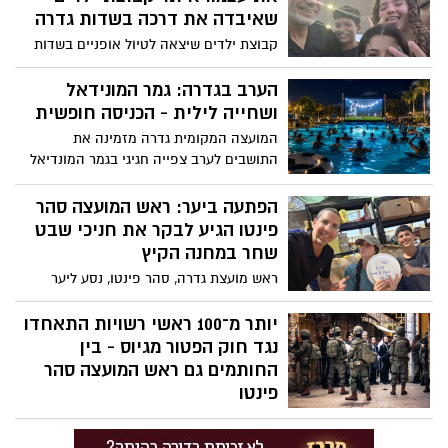
שאיבדה את דרכה בשדות גדרה
קבוצת ילדים שיצאה לטיול אופניים בשדות
סביב גדרה איבדה את דרכה ולא הצליחה
לשוב הביתה. לאחר שההורים הזעיקו עזרה,
הערב בגדרה: גמר המונידאל
יצא ליאור באבא, מנהל האחזקה של המועצה
ושחייה לילית - הכניסה חופשית
המקומית גדרה, לחיפושים, איתר את הילדים,
המועצה המקומית גדרה מזמינה את
דאג להם למים והחזיר אותם בשלום
התושבים לערב צפייה חגיגי בגמר המונדיאל
למשפחותיהם
הערב (19.7), עם הקרנה על מסך ענק, שחייה
לילית, דוכני מזון ושתייה ואווירה משפחתית –
הפתעה ביער: ראש המועצה סהר
הכניסה ללא תשלום לתושבי גדרה
פינטו הגיע לבקר את חניכי שבט
שחר במחנה הקיץ
ראש מועצת גדרה, סהר פינטו, נסע ליער
הסוללים והפתיע את חניכי וחניכות שבט שחר
במהלך מחנה הקיץ של תנועת הצופים.
יותר מ־100 ראשי רשויות התאחדו
בביקור פגש את החניכים, המדריכים וחברי
נגד חוק הפטור מגיוס - בין
השכבה הבוגרת, והתרשם מהמחנה שהקימו
החותמים גם ראש המועצה סהר
ומרוח ההתנדבות והמנהיגות הצעירה
פינטו
גל מחאה חסר תקדים של ראשי רשויות מכל
רחבי הארץ, יותר מ־100 ראשות וראשי רשויות