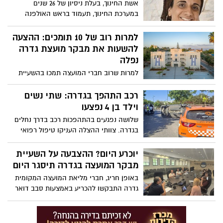
אשת החינוך, בעלת ניסיון של 26 שנים
במערכת החינוך, תעמוד בראש האולפנה
החדשה שתיפתח במושבה. ״שמחה ונרגשת
על הזכות שנפלה בחלקי״, אמרה עם כניסתה
למרות רוב של 10 תומכים: ההצעה
לתפקיד
להשעות את מבקר מועצת גדרה
נפלה
למרות שרוב חברי המועצה תמכו בהשעיית
מבקר המועצה, שנגדו מתנהל הליך בבית הדין
למשמעת בעקבות חשד להטרדה מינית,
רכב התהפך בגדרה: שתי נשים
ההצעה לא התקבלה לאחר שהצבעתה של
וילד בן 4 נפצעו
חברת המועצה טליה לנקרי הוגשה באיחור
שלושה נפגעים בהתהפכות רכב בדרך נחלים
ולא נספרה. כל חברי האופוזיציה, למעט
בגדרה. צוותי ההצלה העניקו טיפול רפואי
לנקרי, התנגדו להדחה
ראשוני לשתי נשים וילד
יוכרע היום? ההצבעה על השעיית
מבקר המועצה בגדרה תיסגר היום
באופן חריג, חברי מליאת המועצה המקומית
גדרה התבקשו להכריע באמצעות סבב דואר
אלקטרוני האם להשעות את מבקר המועצה,
נגדו מתנהלים הליכים משמעתיים בעקבות
תלונות על הטרדה מינית. היום המועד האחרון