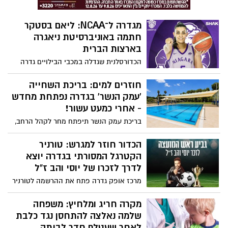
מגדרה ל־NCAA: ליאם בסטקר
חתמה באוניברסיטת ניאגרה
בארצות הברית
הכדורסלנית שגדלה במכבי הבילויים גדרה
והמשיכה לאקדמיית וינגייט, תשחק בעונה
הקרובה בליגת המכללות הבכירה בארצות
חוזרים למים: בריכת השחייה
הברית. "הבסיס לכל מה שהשגתי התחיל
'עמק הנשר' בגדרה נפתחת מחדש
במכבי גדרה", אמרה
- אחרי כמעט עשור!
בריכת עמק הנשר תיפתח מחר לקהל הרחב,
זאת לאחר כמעט עשור שהייתה מוזנחת
ועזובה. ראש המועצה סהר פינטו, עם כניסתו
הכדור חוזר למגרש: טורניר
לתפקיד, לקח על עצמו להחזיר את הבריכה
הקטרגל המסורתי בגדרה יוצא
לחיים לטובת תושבי גדרה
לדרך לזכרו של יוסי והב ז"ל
מרכז אופק גדרה פתח את ההרשמה לטורניר
הקטרגל המסורתי "גביע ראש המועצה",
המתקיים לזכרו של יוסי והב ז"ל. הטורניר,
מקרה חריג ומלחיץ: משפחה
שהפך למסורת מקומית, יפגיש קבוצות מגדרה
שלמה נאלצה להתחסן נגד כלבת
והסביבה לקרבות ספורטיביים על תואר
לאחר שעטלף חדר לביתה