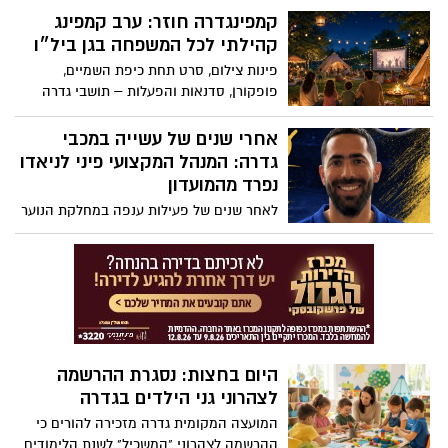
בכללית מחוז מרכז מסבירה מי נמצא בקבוצת
קמפינגדרה חוזר: ערב קמפינג
סיכון, מהם התסמינים שמחייבים ערנות, ואיך
קהילתי לכל המשפחה בגן ביל״ו
כמה צעדים פשוטים במטוס יכולים להציל
פינות צילום, סרט תחת כיפת השמיים,
חיים
פופקורן, סדנאות והפעלות – תושבי גדרה
מוזמנים לערב קיץ משפחתי שיתקיים ב-11
באוגוסט בגן ביל״ו
אחרי שנים של עשייה במכבי
גדרה: המנהל המקצועי פיני לניאדו
נפרד מהמועדון
לאחר שנים של פעילות ענפה במחלקת הנוער
ובשנה האחרונה כמנהל המקצועי, פיני לניאדו
מסיים את דרכו במכבי גדרה ויוצא לאתגר
מקצועי חדש. במועדון הודו לו על תרומתו
רבת השנים: "השארת חותם שילווה אותנו עוד
שנים רבות"
היום בחצות: נסגרת ההרשמה
לצהרוני גני הילדים בגדרה
המועצה המקומית גדרה מזכירה להורים כי
ההרשמה לצהרוני "המשכיל" לשנת הלימודים