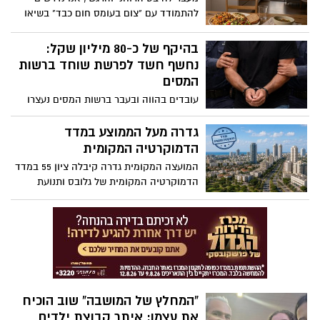
הפיקוח פועל בהתאם להוראות הדין, לנהלי
להתמודד עם "צום בעומס חום כבד" בשיאו
העבודה ולמדיניות המועצה, תוך הפעלת
של הקיץ הישראלי. שילוב של היעדר נוזלים
שיקול דעת מקצועי ושוויוני
עם טמפרטורות גבוהות ועומס חום כבד עלול
בהיקף של כ-80 מיליון שקל:
להוביל במהירות להתייבשות, תשישות וכאבי
נחשף חשד לפרשת שוחד ברשות
ראש. ענבל כץ פרידלנדר הדיאטנית המחוזית
המסים
של כללית מחוז מרכז ריכזה עבורכם מספר
עובדים בהווה ובעבר ברשות המסים נעצרו
הנחיות כדי שתוכלו לעבור את הצום בשלום.
לחקירה ואחרים עוכבו. החשד: לקחו שוחד,
ובתמורה פעלו שנים לאפשר הגשת החזרי מס
גדרה מעל הממוצע במדד
כוזבים בסך כ-80 מיליון שקל
הדמוקרטיה המקומית
המועצה המקומית גדרה קיבלה ציון 55 במדד
הדמוקרטיה המקומית של גלובס ותנועת
"פנימה", ודורגה בין הרשויות שמעל הממוצע
הארצי
“המחלץ של המושבה” שוב הוכיח
את עצמו: איתר קבוצת ילדים