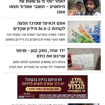
לאחר יותר מ־24 שעות של
טוענים כי לעיתים מתרחשות טעויות וכי הן
חיפושים – תושבי אשדוד מצאו
מטופלות במהירות
אותו
לאחר יממה של חיפושים נרחבים באזור חוף
אתם זכאים? סופרגז תפצה
חופית באשקלון, אותר יובל כוגן בן ה-4
כשהוא בריא ושלם. הילד נמצא על ידי נועם
לקוחות ב-36.5 מיליון שקלים
שימחה וחבריו מאשדוד שהתנדבו לחיפושים,
הסדר פשרה בתביעה ייצוגית נגד ענקית הגז
לאחר שסקרו את השטח כשהם רכובים על
חשף פערי מחירים נרחבים בין דיירים באותם
סוסים
בניינים. אם יאושר ההסדר, מאות אלפי
צרכנים יקבלו זיכוי אוטומטי בחשבון – לצד
ילד אחד, פתק קטן - וסיפור
התחייבות החברה להשוואת תעריפים לארבע
שריגש את כולם
השנים הקרובות
בעלת רכב שנשרט הופתעה לגלות פתק
שהשאיר ילד שרכב על אופניים. הוא הודה
בטעות, השאיר את מספר הטלפון שלו וביקש
לשלם על הנזק. השיחה ביניהם הסתיימה
במחווה מרגשת ובמחמאות להוריו על החינוך
שהעניקו לו