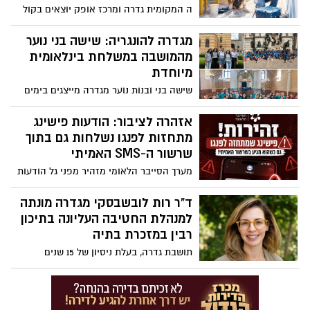
ה המקומית גדרה ומרכז אופק יוצאים בקול
קורא לבני ובנות נוער להצטרף לצוותי
הצביעה והשיפוץ של מוסדות החינוך במהלך
מגדרה להונגריה: שישה בני נוער
חופשת הקיץ. העבודה תחל ב-19 ביולי
מהמושבה במשלחת בינלאומית
ותימשך לאורך חודשי יולי ואוגוסט
מיוחדת
שישה בני ובנות נוער מגדרה מייצגים בימים
אלה את ישראל ואת המושבה במסגרת
משלחת בינלאומית מיוחדת בהונגריה,
אזהרה לציבור: הודעות פישינג
המשתתפת במחנה הקיץ של עמותת ראקוצי,
מתחזות לפנגו נשלחות גם בתוך
הפועלת בחסות ממשלת הונגריה
שרשור ה-SMS האמיתי
מערך הסייבר הלאומי מזהיר מפני גל הודעות
הונאה מתוחכמות, שנשלחות לכאורה בשם
פנגו ומופיעות בתוך שרשור ההודעות האמיתי
ד"ר רות לובשבסקי מגדרה מונתה
של החברה. המטרה: לגרום למשתמשים
למנהלת החטיבה העליונה בתיכון
ללחוץ על קישור ולהעביר פרטים אישיים או
רבין במזכרת בתיה
אמצעי תשלום
תושבת גדרה, בעלת ניסיון של 15 שנים
באקדמיה ובפיתוח טכנולוגיות חינוכיות,
תעמוד מעתה בראש החטיבה העליונה
בקריית החינוך ע"ש רבין