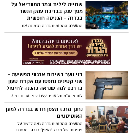
להצלת חיים ולהגברת המשילות בדרכים
שחייה לילית וגמר המונדיאל על
מסך ענק בבריכת עמק הנשר
בגדרה - הכניסה חופשית
המועצה המקומית גדרה מזמינה את
התושבים לערב צפייה חגיגי בגמר המונדיאל
ביום ראשון (19.7), עם הקרנה על מסך ענק,
שחייה לילית, דוכני מזון ושתייה ואווירה
משפחתית – הכניסה ללא תשלום לתושבי
גדרה
בני נוער בשירות ארגוני הפשיעה -
שני קטינים נתפסו עם אקדח טעון
בדרכם למה שנראה כהכנה לחיסול
לוחמי יס”מ תל אביב עצרו שני נערים בני 16
ו-17 מיפו לאחר מרדף קצר בעקבות רכיבתם
המסוכנת על קטנוע. במהלך החיפוש נתפס
נחנך מרכז מצפן חדש בגדרה למען
אקדח טעון במחסנית מלאה ועשרות כדורים.
האוטיסטים
במשטרה בודקים האם השניים היו בדרכם
המועצה המקומית גדרה גאה לבשר על
לבצע חיסול במסגרת סכסוך בין ארגוני
פתיחתו של מרכז "מצפן" גדרה- מסגרת