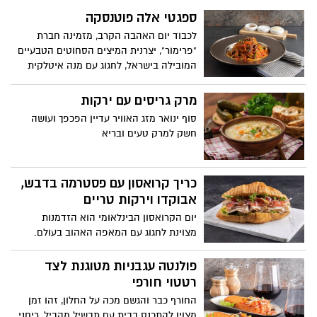
ספגטי אלה פוטנסקה
לכבוד יום האהבה הקרב, מזמינה חברת
"פרימור", יצרנית המיצים הסחוטים הטבעיים
המובילה בישראל, לחגוג עם מנה איטלקית
קלאסית, מלאת תשוקה וטעמים עזים: ספגטי
אלה פוטנסקה. מנה פיקנטית ועשירה
מרק גריסים עם ירקות
המבוססת על רוטב עגבניות עמוק בטעמיו,
סוף ינואר מזג האוויר עדיין הפכפך ועושה
בשילוב זיתים, צלפים ואנשובי, היוצרים מנה
חשק למרק טעים ובריא
מלאת אופי, מענגת וטעימה. ביום שבו חוגגים
רומנטיקה, מציעה פרימור להפוך את הארוחה
הביתית לחגיגה איטלקית אמיתית, כזו
כריך קרואסון עם פסטרמה בדבש,
שמחברת בין לבבות דרך טעמים, לשתף
אבוקדו וירקות טריים
צלחת, להרים כוס יין ולהתמסר לרגעים של
קרבה ואהבה.
יום הקרואסון הבינלאומי הוא הזדמנות
מצוינת לחגוג עם המאפה האהוב בעולם.
חברת "יחיעם" מגישה מתכון לכריך עשיר
בטעמים עם טוויסט מפנק במיוחד: כריך
פולנטה עגבניות מטוגנת לצד
קרואסון עם פסטרמה בדבש, אבוקדו וירקות
רטטוי חורפי
טריים. קרואסון טרי וזהוב הממולא בפרוסות
החורף כבר והגשם מכה על החלון, זהו זמן
דקות במיוחד של פסטרמה בדבש דק-דק
מצוין להתכנס בבית עם תבשיל מהביל, ריחני