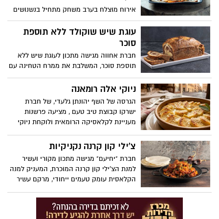
אירוח מוצלח בערב משחק מתחיל בנשנושים
קלילים, מלוחים וקלים להכנה, שאפשר
ליהנות מהם בנוחות מול המסך. בין ההמלצות
עוגת שיש שוקולד ללא תוספת
תמצאו מנות פינגרפוד אהובות, מאפים
סוכר
בהשראת מטבחים מרחבי העולם כמחווה
חברת אחווה מגישה מתכון לעוגת שיש ללא
לנבחרות המשתתפות, וגם קינוח מתוק
תוספת סוכר, המשלבת את ממרח הטחינה עם
באווירת כדורגל שישלים את החוויה.
שוקולד ללא תוספת סוכר. הממרח מעניק
המתכונים באדיבות מחלקת התזונה של מותג
לעוגה טעם עשיר ומפנק, לצד מרקם רך
ניוקי אלה רומאנה
מוצרי החשמל TEKA.
ואוורירי ומתאים לכל מי שמבקש להפחית את
הגרסה של השף יהונתן גלעדי, של חברת
צריכת הסוכר מבלי להתפשר על הטעם.
ישרקו קבוצת טיב טעם , מציעה פרשנות
העוגה קלה להכנה ונהדרת לאירוח ולמנת
מעניינת לקלאסיקה הרומאית ולוקחת ניוקי
ביניים מתוקה לכל המשפחה.
סולת רכים ואווריריים מבפנים, עוטפת אותם
בקרום זהוב וממכר של גבינת פרובולונה
צ'ילי קון קרנה נקניקיות
נמסה, ומקפיצה את הכל עם לוז קלוי שמוסיף
חברת "יחיעם" מגישה מתכון מקורי ועשיר
קראנץ’ מדויק וטעם עמוק.
למנת הצ'ילי קון קרנה המוכרת, המעניק למנה
הקלאסית עומק טעמים ייחודי, מרקם עשיר
ונוכחות בשרית מודגשת