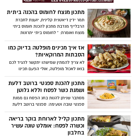
מתכון מנצח לחומוס בהכנה ביתית
תמר ידין דיאטנית קלינית, יועצת לחברת
הרבלייף מנדבת מתכון להכנת חומוס ביתי
מנצח ואומרת: " לחומוס ביתי יתרונות
תזונתיים רבים. הוא עשיר בשומנים טובים,
העוזרים לשמור על הבריאים ומותירים אותנו
אז איך מכינים מופלטה בדיוק כמו
שבעים לאורך זמן. בשונה מהחומוס הקנוי, אין
הסבתות המרוקאיות?
בו חומרים משמרים או עודפי סוכר והוא מלא
לא צריך להמתין שמישהו יתקשר להגיד לכם
בחלבון ובוויטמינים בריאים. למקסום האפקט
בואו לאכול מופלטה, אולי הפעם תכינו
הבריאותי, מומלץ להגישו כמטבל לצד ירקות
בעצמכם? קבלו מתכון של הסבתות מפעם וגם
חיים במגוון הצבעים או עם פיתות מכוסמין."
סרטון של שף גיא פרץ, מומחה מספר אחד
מתכון להכנת ספגטי ברוטב דלעת
בישראל לבישול המרוקאי
ושמנת כשר לפסח וללא גלוטן
מסתבר שניתן להנות בחג הפסח גם ממנת
ספגטי טובה וטעימה: ספגטי ברוטב דלעת
ושמנת, ללא גלוטן, מנה המשלבת טעמים
מעודנים עם מרקם קרמי ועשיר, היישר
מתכון קליל לארוחת בוקר בריאה
מהמטבח האיטלקי. מדובר במנה אידיאלית
וכשרה לפסח: אומלט טונה עשיר
להגשה בערב החג כמנה עיקרית או כתוספת,
בחלבון