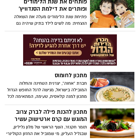
פותחים את שנת הלימודים
ופותרים את דילמת הסנדוויץ'
פתיחת שנת הלימודים מעלה את השאלה
הנצחית: מה לשים לילד בתיק שיהיה גם
טעים, גם בריא – וגם לא יחזור בשלמותו?
הורים רבים מכירים את המצב מקרוב:
השקעתם, חתכתם, עטפתם – והסנדוויץ חזר
הביתה בבושת פנים, בשלמותו. לפעמים זה
לא בגלל הטעם, אלא בגלל ההגשה והגישה.
מתכון לחומוס
חברת "אחוה", יצרנית הטחינה והחלוה
המובילה בישראל, מגישה לרגל החופש הגדול
מתכון למנה קלאסית, טעימה, המתאימה לכל
המשפחה: חומוס מסורתי. מנה מנצחת עם
גרגירי חומוס יבשים או מוכנים, בשילוב טחינה
מתכון להכנת פילה לברק צרוב
מסורתית מעודנת, המוגשת עם גרגירי חומוס
המוגש עם קרם ארטישוק עשיר
מבושלים מעל, פטרוזיליה וצנוברים – כמו
תומר חקנזר, השף הראשי של מלון גליליון,
במסעדות. מנה מנצחת, קלה להכנה
שבגליל העליון, מי שמוביל את החזון הקולינרי
המתאימה כתוספת או כארוחה לכל