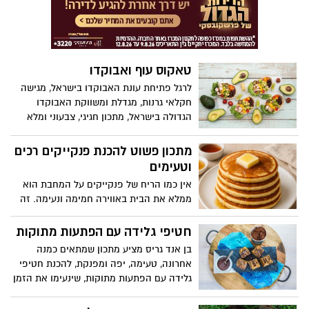
בקשת 12 ובערוץ foody מעניקה מתכון קל
להכנה, טעים במיוחד, להכנת קציצות טונה
אפויות בתנור, עם הרבה טעם ובלי טיגון!
טאקוס עוף ואבוקדו
לרגל פתיחת עונת האבוקדו בישראל, מגישה
חקלאי גרנות, מגדלת ומשווקת האבוקדו
הגדולה בישראל, מתכון חגיגי, צבעוני ומלא
טעמים – טאקוס עוף ואבוקדו. המנה משלבת
את האבוקדו הישראלי הטרי שזה עתה נקטף,
מתכון פשוט להכנת פנקייקים רכים
עם עוף עסיסי ותיבול רענן, ומזמינה את
וטעימים
הצרכנים ליהנות מחוויית בישול קלה, מהירה,
אין כמו הריח של פנקייקים על המחבת הוא
צבעונית ובריאה שמכניסה את האבוקדו
ממלא את הבית באווירה חמימה ונעימה. זה
למרכז הצלחת. בתיאבון!
תמיד מעלה חיוך ומכניס לאווירה של בוקר
רגוע, שבת נינוחה או ערב כיפי. קבלו מתכון
חטיפי גלידה עם הפתעות מתוקות
קל להכנה
בן אנד גריס מציע מתכון שמתאים כמנה
אחרונה, טעימה, יפה ומפנקת, להכנת חטיפי
גלידה עם הפתעות מתוקות, שינעימו את הזמן
בבית וינתקו את הקטנים מהמסכים.