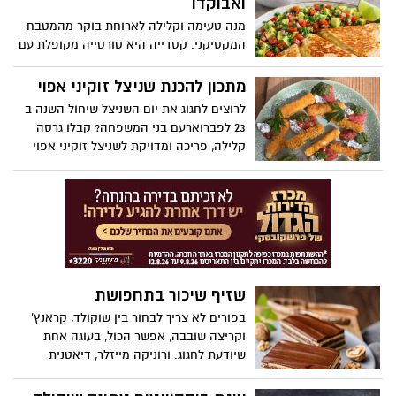
ואבוקדו
הזמינים כמעט בכל בית. השילוב בין תפוחי
הביתי, שילוב בין נתח בקר איכותי, ציפוי פריך
האדמה לבין הנקניקיות פרגית מוסיף טעם
מנה טעימה וקלילה לארוחת בוקר מהמטבח
וזהוב וטעמים קלאסיים עם טוויסט קולינרי,
עשיר ומרקם מנחם והופך את המנה לארוחה
המקסיקני. קסדייה היא טורטייה מקופלת עם
המתאים לארוחה טעימה וחמה.
אהובה גם על ילדים וגם על מבוגרים. תכולת
גבינה ותוספות שונות, שנצרבת על מחבת עד
החלבון בנקניקיות מסייעת להפוך את הסלט
שהיא פריכה והגבינה נמסה.
מתכון להכנת שניצל זוקיני אפוי
מארוחה קלה למנה משביעה שמתאימה
לרוצים לחגוג את יום השניצל שיחול השנה ב
לארוחת צהריים או ערב משפחתית.
23 לפברוארעם בני המשפחה? קבלו גרסה
קלילה, פריכה ומדויקת לשניצל זוקיני אפוי
בתנור, ציפוי מוזהב ומטבלים שמרימים את
המנה לצלחת חגיגית ומרשימה. המתכון
באדיבות המותג הקולנרי- מאסטר שף.
שזיף שיכור בתחפושת
בפורים לא צריך לבחור בין שוקולד, קראנץ’
וקריצה שובבה, אפשר הכול, בעוגה אחת
שיודעת לחגוג. ורוניקה מייזלר, דיאטנית
קלינית ויועצת לחברת הרבלייף, מנדבת מתכון
חגיגי לפורים "שזיף שיכור בתחפושת" -