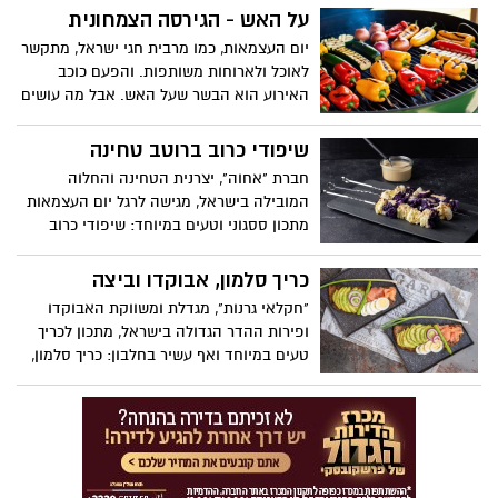
משקה המהווה תחליף לארוחה שלמה, חברת
על האש - הגירסה הצמחונית
הרבלייף מנדבת מתכון להכנת כדורי שוקולד
יום העצמאות, כמו מרבית חגי ישראל, מתקשר
בריאים המועשרים בחלבון:
לאוכל ולארוחות משותפות. והפעם כוכב
האירוע הוא הבשר שעל האש. אבל מה עושים
אלה שלא ממש מתחברים לבשר? ענבל כץ
פרידלנדר הדיאטנית המחוזית של כללית
שיפודי כרוב ברוטב טחינה
במחוז מרכז מציעה דרכים חגיגיות, טעימות
חברת "אחוה", יצרנית הטחינה והחלוה
ובריאות לחגוג את יום העצמאות – גם בלי
המובילה בישראל, מגישה לרגל יום העצמאות
בשר על הגריל
מתכון ססגוני וטעים במיוחד: שיפודי כרוב
ברוטב טחינה. שיפודי כרוב בשני צבעים עם
רוטב טחינה עשיר בסגנון אסיאתי, הנצלים על
כריך סלמון, אבוקדו וביצה
המנגל או בתנור. המתכון קל להכנה ומתאים
"חקלאי גרנות", מגדלת ומשווקת האבוקדו
לחגיגה משפחתית על האש, כתוספת וכמנה
ופירות ההדר הגדולה בישראל, מתכון לכריך
לצמחונים.
טעים במיוחד ואף עשיר בחלבון: כריך סלמון,
אבוקדו וביצה. הכריך קל להכנה, יכול
להתאים כארוחת בוקר או ערב, או כמנת
ביניים במסגרת תפריט מאוזן, ליחיד ולזוג.