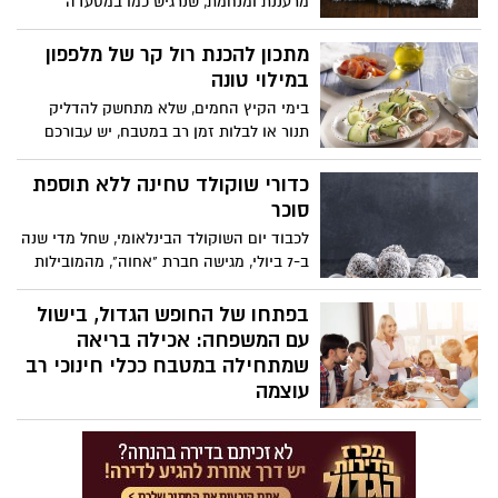
מרעננת ומנחמת, שנרגיש כמו במסעדה
איטלקית בלי לצאת מהבית. .... מדובר במנה
מלאת טעם ומתאימה לכל ארוחה: מתכון
מתכון להכנת רול קר של מלפפון
להכנת פסטה עם פסטו וטונה.
במילוי טונה
בימי הקיץ החמים, שלא מתחשק להדליק
תנור או לבלות זמן רב במטבח, יש עבורכם
מתכון להכנת רולים קרים של מלפפון במילוי
טונה, של מותג הטונה ריו מרה.
כדורי שוקולד טחינה ללא תוספת
סוכר
לכבוד יום השוקולד הבינלאומי, שחל מדי שנה
ב-7 ביולי, מגישה חברת "אחוה", מהמובילות
בישראל בייצור טחינה, חלוה ודברי מאפה,
מתכון חגיגי ומיוחד לכדורי שוקולד בגרסה
בפתחו של החופש הגדול, בישול
מקורית ועם טוויסט: כדורי שוקולד טחינה
עם המשפחה: אכילה בריאה
ללא תוספת סוכר. העוגיות במרקם עשיר
שמתחילה במטבח ככלי חינוכי רב
ובטעם מפנק של שוקולד ונגיעה של טחינה,
עוצמה
בשימוש ממרח טחינה בטעם שוקולד ללא
בעולם שבו אורח החיים המהיר והאוכל
תוספת סוכר של אחוה. המתכון קל ומהיר
המעובד שינו את פניה של הצלחת
להכנה, ללא צורך באפייה - אידיאלי להכנה
המשפחתית, בישול ביתי הוא לא רק עניין של
עם ילדים, או כקינוח מרשים לאירוח קייצי.
טעם אלא בחירה באורח חיים בריא, מחבר