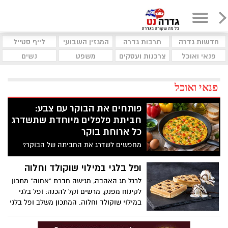
חדשות גדרה
תרבות גדרה
המגזין השבועי
לייף סטייל
פנאי ואוכל
צרכנות ועסקים
משפט
נשים
פנאי ואוכל
פותחים את הבוקר עם צבע:
חביתת פלפלים מיוחדת שתשדרג
כל ארוחת בוקר
מחפשים לשדרג את החביתה של הבוקר?
המתכון הזה משלב פלפלים צבעוניים, עשבי
תיבול טריים ותיבול עדין, ויוצר חביתה
ופל בלגי במילוי שוקולד וחלוה
אוורירית, עשירה בטעמים וצבעונית במיוחד.
לרגל חג האהבה, מגישה חברת "אחוה" מתכון
לקינוח מפנק, מרשים וקל להכנה: ופל בלגי
במילוי שוקולד וחלוה. המתכון משלב ופל בלגי
חם ואוורירי עם מילוי עשיר של ממרח חלוה
וממרח טחינה בטעם שוקולד ללא תוספת