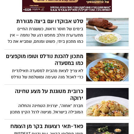
ומחזק. שיעורי ההשמנה בילדים ממשיכים
לעלות ברחבי העולם והמשפחה המודרנית
מוצאת מחדש את הדרך למטבח ומגלה שם
סלט אבוקדו עם ביצה מגוררת
לא רק ירקות ודגנים, אלא גם קשרים, ערכים
בימים של חוסר ודאות, כששגרת החיים
וזיכרונות בלתי נשכחים.
מתערערת והלב מחפש רגע של נחמה – אין
כמו מתכון ביתי, פשוט ומנחם, שמביא את כל
המשפחה אל השולחן סביב טעם מוכר ואהוב.
&quot;חקלאי גרנות&quot;, מגדלת ומשווקת
מתכון להכנת נודלס וטופו מוקפצים
האבוקדו ופירות ההדר הגדולה בישראל,
כמו במסעדה
מגישה מתכון לסלט קרמי, עשיר בטעמים, עם
לא צריך לצאת מהבית למסעדה תאילנדית
טוויסט: סלט אבוקדו עם ביצה מגוררת. הסלט
כדי לאכול מנה טעימה ומושלמת של נודלס
קל להכנה, מתאים כארוחת בוקר מושלמת או
וטופו מוקפצים. המותג הקולינרי 'מאסטר שף'
כממרח מפנק לצד לחם טוב, כי גם בזמנים של
, חולק מתכון קל, מהיר להכנה וטעים במיוחד
כרובית מטוגנת על מצע טחינה
אי שקט, מגיע לכולנו רגע של טעם טוב.
של להכנה בבית. מתכון להכנת נודלס וטופו
ירוקה
מוקפצים:
חברת "אחוה", יצרנית הטחינה והחלוה
המובילה בישראל, מגישה לרגל הקיץ מתכון
למנה טעימה ויפיפייה, כמו במסעדות: כרובית
מטוגנת על מצע טחינה ירוקה. פרחי כרובית
פאד-תאי רצועות בקר מן הצומח
טרייה מצופים בפירורי לחם ומטוגנים קלות
מותג תחליפי הבשר, עוף ודגים INSDEAT,