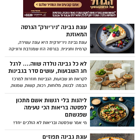
עוגת גבינה "ניו־יורק" הגרסה
המאוזנת
עוגת גבינה ניו־יורקית היא עוגה עשירה,
קרמית וחגיגית. בגרסה הזו שמנדבת ורוניקה
מייזלר, דיאטנית קלינית ויועצת לחברת
הרבלייף, שומרים על המרקם המפנק, אבל
לא כל גבינה נולדה שווה.... לרגל
עושים התאמות קטנות: פחות חמאה, שילוב
חג השבועות, עושים סדר בגבינות
חמאת שקדים או בוטנים בבסיס, פחות סוכר,
לקראת חג שבועות, הגבינות חוזרות למרכז
וגבינות מעט קלילות יותר.
הבמה: לבנות, מלוחות, רכות, קשות, שמנות,
דלות, מסורתיות ומתועשות. מאחורי המגוון
הזה מסתתרת אמת פשוטה: מבחינה
ליהנות בלי רגשות אשם מתכון
תזונתית, לא כל גבינה נולדה שווה.
לפסטה בריאות הכי טעימה
שפגשתם
מי אמר שפסטה ובריאות לא הולכים יחד?
המתכון החדש מאת ורוניקה מייזלר , דיאטנית
קלינית ויועצת לחברת הרבלייף משלב בין
עוגת גבינה תפוזים