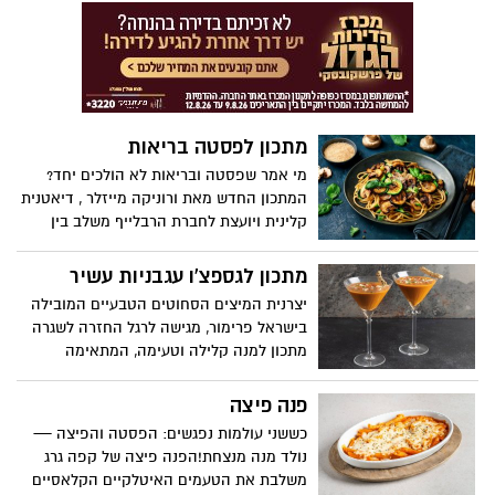
פטריות ושום - שמתאים גם לטבעוניים.
המשפחה.
מדובר במנה עשירה, צבעונית ומלאה
בטעמים, קלה להכנה ויפה להגשה חם או קר.
מתכון לפסטה בריאות
מי אמר שפסטה ובריאות לא הולכים יחד?
המתכון החדש מאת ורוניקה מייזלר , דיאטנית
קלינית ויועצת לחברת הרבלייף משלב בין
חומרי גלם טריים, טעמים ים-תיכוניים ורוטב
קליל שמלטף את הלשון, ומוכיח שפסטה
מתכון לגספצ'ו עגבניות עשיר
יכולה להיות גם חטובה וגם טעימה.
יצרנית המיצים הסחוטים הטבעיים המובילה
בישראל פרימור, מגישה לרגל החזרה לשגרה
מתכון למנה קלילה וטעימה, המתאימה
לתפריט מאזן לאחר החגים: גספצ'ו עגבניות
עשיר. מרק עגבניות קר, עשיר ורענן, המבוסס
פנה פיצה
על מיץ עגבניות פרימור, המוגש בכוס מרטיני
כששני עולמות נפגשים: הפסטה והפיצה —
עם גבינת פטה, ירקות קצוצים וגריסיני פריך.
נולד מנה מנצחת!הפנה פיצה של קפה גרג
דרך נפלאה לחזור לשגרה וליהנות מערכים
משלבת את הטעמים האיטלקיים הקלאסיים
תזונתיים מטיבים במתכון פשוט וקל להכנה.