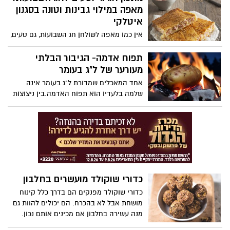
החג מאשר מאפין גבינות עשיר, נימוח בפנים
מאפה במילוי גבינות וטונה בסגנון
וזהוב מבחוץ? בחג השבועות הזה, יהונתן
איטלקי
גלעדי, השף של חברת ישרקו מקבוצת טיב
אין כמו מאפה לשולחן חג השבועות, גם טעים,
טעם, מנדב מתכון שיגנוב את ההצגה בשולחן
יפה, חגיגי ומשתלב עם הכול. מותג הטונה
החג: מאפין גבינות מפתיע. מאפה מלוח
המוביל ריו מרה מציע מתכון קל להכנת מאפה
תפוח אדמה- הגיבור הבלתי
שמרגיש כמו פינוק של ממש. קל להכנה,
בורקס במילוי גבינות וטונה, בסגנון איטלקי.
מעורער של ל"ג בעומר
מרשים בהגשה, ומתחסל תוך רגע.
אחד המאכלים שמדורת ל"ג בעומר אינה
שלמה בלעדיו הוא תפוח האדמה.בין ניצוצות
האש לריח העשן במדורה ענבל כץ פרידלנדר
דיאטנית בכללית מחוז מרכז עושה סדר
ומסבירה מהם הערכים התזונתיים האמיתיים
של תפוח האדמה ואיך מומלץ לאכול אותו
בצורה חכמה ומאוזנת
כדורי שוקולד מועשרים בחלבון
כדורי שוקולד מפנקים הם בדרך כלל קינוח
מושחת אבל לא בהכרח. הם יכולים להוות גם
מנה עשירה בחלבון אם מכינים אותם נכון.
לרגל השקת פורמולה 1 בטעם קרם שוקולד -