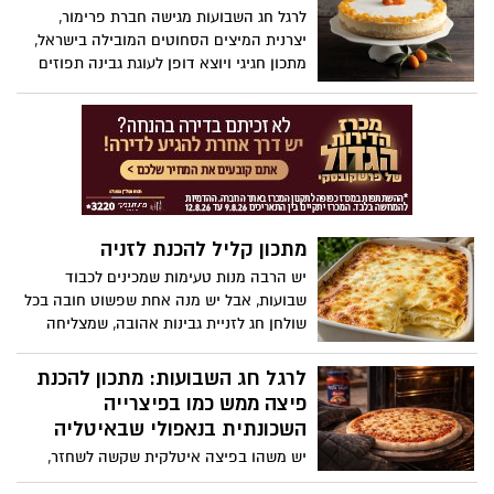
חומרי גלם טריים, טעמים ים-תיכוניים ורוטב
לרגל חג השבועות מגישה חברת פרימור,
קליל שמלטף את הלשון, ומוכיח שפסטה
יצרנית המיצים הסחוטים המובילה בישראל,
יכולה להיות גם חטובה וגם טעימה.
מתכון חגיגי ויוצא דופן לעוגת גבינה תפוזים
מרהיבה, המשלבת בין הקלאסיקה האהובה
של חג השבועות לבין ניחוחות הדרים ומראה
עוצר נשימה: עוגת גבינה תפוזים. שילוב
מושלם בין מרקם קטיפתי ועדין לבין טעמו
העמוק והארומטי של התפוז, המעניק לעוגה
פרשנות חדשה ומפתיעה לקינוח החג
המסורתי. העוגה חגיגית, אלגנטית ומלאת
מתכון קליל להכנת לזניה
אופי, מעוטרת בתפוזים מסוכרים ובתפוז ננסי
מסוכר, ההופכים אותה למרכז שולחן חג
יש הרבה מנות טעימות שמכינים לכבוד
יוקרתי ומלא בסטייל.
שבועות, אבל יש מנה אחת שפשוט חובה בכל
שולחן חג לזניית גבינות אהובה, שמצליחה
לכבוש גם את המבוגרים וגם את הילדים. הכנו
לכם מתכון מנצח, קליל במיוחד, עם שכבות
לרגל חג השבועות: מתכון להכנת
רכות והמון גבינות נמסות ומפנקות שכולם
פיצה ממש כמו בפיצרייה
ירצו לקחת מהן עוד מנה.
השכונתית בנאפולי שבאיטליה
יש משהו בפיצה איטלקית שקשה לשחזר,
הרוטב העשיר, האיזון המדויק בין כל