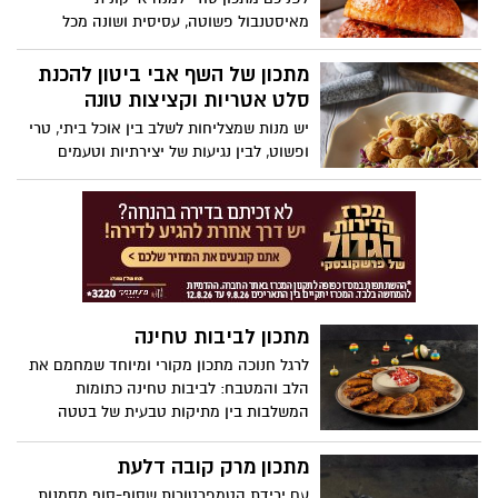
מאיסטנבול פשוטה, עסיסית ושונה מכל
המבורגר שהכרת, המבורגר בנוסח הטורקי
ייחודי בכך שהוא מתבשל באדים ונספג כולו
מתכון של השף אבי ביטון להכנת
ברוטב עגבניות ושום עשיר
סלט אטריות וקציצות טונה
יש מנות שמצליחות לשלב בין אוכל ביתי, טרי
ופשוט, לבין נגיעות של יצירתיות וטעמים
מפתיעים. השף הידוע אבי ביטון משתף מתכון
להכנת סלט אטריות וקציצות. זאת במסגרת
שיתוף פעולה של התכנית עם מותג ריו מרה,
שיצרו יחד מנה טעימה לקלילה להכנה,
המתאימה לארוחה ביתית או אירוח מרשים.
מתכון לביבות טחינה
לרגל חנוכה מתכון מקורי ומיוחד שמחמם את
הלב והמטבח: לביבות טחינה כתומות
המשלבות בין מתיקות טבעית של בטטה
ודלעת לבין עושרה וטעמה העדין של הטחינה.
התוצאה היא לביבה רכה, צבעונית ומזמינה,
מתכון מרק קובה דלעת
שמביאה איתה טעם של בית עם טוויסט חגיגי
עם ירידת הטמפרטורות שסוף-סוף מסמנות