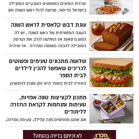
יצרנית המיצים הסחוטים הטבעיים המובילה
בישראל פרימור, מגישה לרגל ראש השנה וחג
תשרי מתכון למנה חגיגית ומקורית, מרהיבה
ביופייה, שתקשט את שולחן החג: אורז אדום
עוגת דבש קלאסית לראש השנה
עם שקדים וגרגירי רימון. המתכון קל להכנה,
העוגה המסורתית של ראש השנה , יש לה
בשימוש מיץ עגבניות עשיר ואיכותי של פרימור
המון גרסאות אז החלטנו לנדב את הגרסה
המובילה להכנה פשוטה ומהירה . אז שיהיה
תאבון ושנה טובה ומתוקה
שלושה מתכונים טעימים ופשוטים
לכריכים שאפשר להכין לילדים
לבית הספר
החזרה לבית הספר היא זמן מצוין להתארגן
על ארוחות קלות, בריאות וטעימות. אחד
הדברים הכי חשובים הוא שיהיה לילדים כריך
מתכון לקציצות טונה אפויות,
משביע שהם גם יאהבו וגם ייתן להם אנרגיה
טעימות ומנחמות לקראת החזרה
להמשך היום. כריכים פשוטים להכנה, כמו
ללימודים
טונה עם ירקות, גבינה עם צבעי הקשת או
אם אתם מחפשים מנה קלילה, טעימה ומזינה,
חביתה טרייה, יכולים להיות פתרון מצוין גם
שאפשר לארוז בקופסאת אוכל השפית תמרה
מהירים להכנה בבוקר וגם מזינים
אהרוני בתכנית תמרה וחברים שמשודרת