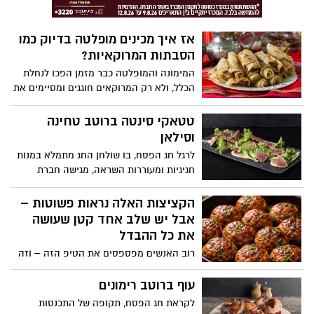
במיוחד לפיקניק, לארוחת מנגל ולאירוח
פנקו לבן ותערובת ייחודית לציפוי נאגטס. עם
משפחתי ביום העצמאות ול"ג בעומר.
מעטפת טעימה ופריכה במיוחד – ניתן להגיש
אז איך מכינים מופלטה בדיוק כמו
את השניצל ב-3 אופציות שונות: שניצל
הסבתות המרוקאיות?
בטורטיה, בבגט או בלחמניה – מה שמעדיפים
בני המשפחה:
המימונה והמופלטה כבר מזמן הפכו לנחלת
הכלל, ולא רק המרוקאים חוגגים ומסיימים את
חג הפסח בטעם מתוק ומיוחד. לא צריך
להמתין שמישהו יתקשר להגיד לכם בואו
טטאקי סינטה ברוטב טחינה
לאכול מופלטה, אולי הפעם תכינו בעצמכם?
וסילאן
קבלו מתכון של הסבתות מפעם של שף גיא
לרגל חג הפסח, בו שולחן החג מתמלא במנות
פרץ, מומחה מספר אחד בישראל לבישול
חגיגיות ומעוררות השראה, מגישה חברת
המרוקאי
"אחוה", יצרנית הטחינה המובילה בישראל,
מתכון קלאסי ומפתיע עם נגיעות של מתיקות
הקציצות האלה נראות פשוטות –
ומזרח תיכון מודרני: טטאקי סינטה ברוטב
אבל יש שלב אחד קטן שעושה
טחינה וסילאן. מנה אלגנטית ומרהיבה של
את כל ההבדל
נתח סינטה צרוב המוגש לצד רוטב עשיר
רוב האנשים מפספסים את הטיפ הזה – וזה
המשלב טחינה גולמית איכותית וסילאן,
בדיוק מה שמבדיל בין קציצות רגילות לכאלה
המעניק למנה עומק של טעמים, איזון בין
שאי אפשר להפסיק לאכול
עוף ברוטב רימונים
מתוק למלוח ומרקם קטיפתי. המתכון מתאים
לארוחת ליל הסדר או לאירוח במהלך חול
לקראת חג הפסח, תקופה של התכנסות