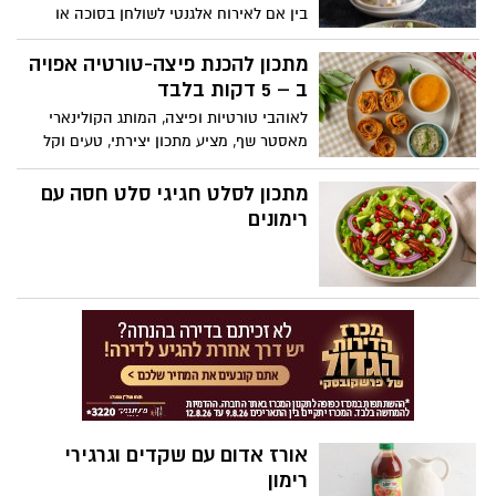
בין אם לאירוח אלגנטי לשולחן בסוכה או
שמח!
כמנה ראשונה לארוחות החג, קבלו מתכון
מרשים, מרענן, וקל להכנה: טרטר טונה עם
מתכון להכנת פיצה-טורטיה אפויה
אבוקדו ושומר – שילוב מושלם של טונה
ב – 5 דקות בלבד
טעימה בשמן זית, עם קוביות אבוקדו קרמיות
לאוהבי טורטיות ופיצה, המותג הקולינארי
והפריכות הארומטית של השומר.
מאסטר שף, מציע מתכון יצירתי, טעים וקל
להכנה בבית, המשלב בין שני העולמות
והתוצאה הסופית: ⁠גלילות טורטיפיצה אפויות
מתכון לסלט חגיגי סלט חסה עם
מוגשות עם דיפ ממרח שום מתובל ופסטו
רימונים
ודיפ ספייסימיו- כמהין. מדובר במנה קלילה,
מהירה להכנה ומפנקת במיוחד, מתאימה
לנשוש של כל המשפחה או כמנת אירוח.
אורז אדום עם שקדים וגרגירי
רימון