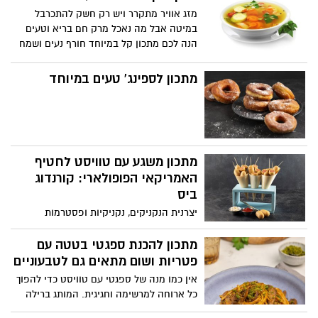
מזג אוויר מתקרר ויש רק חשק להתכרבל
במיטה אבל מה נאכל מרק חם בריא וטעים
הנה לכם מתכון קל במיוחד חורף נעים ושמח
מתכון לספינג' טעים במיוחד
מתכון משגע עם טוויסט לחטיף
האמריקאי הפופולארי: קורנדוג
ביס
יצרנית הנקניקים, נקניקיות ופסטרמות
"יחיעם" מקיבוץ יחיעם שבגליל המערבי,
מגישה מתכון מקורי ומיוחד לחטיף האמריקאי
מתכון להכנת ספגטי בטטה עם
של נקניקייה על מקל עם טוויסט: קורנדוג
פטריות ושום מתאים גם לטבעוניים
ביס. נקניקיות מיני של יחיעם עטופות בבלילת
אין כמו מנה של ספגטי עם טוויסט כדי להפוך
קמח תירס ומוגשות חם לצד רטבים כמו
כל ארוחה למרשימה וחגיגית. המותג ברילה
קטשופ ומיונז. המתכון קל להכנה, מתאים
מעניק מתכון להכנת מנה של ספגטי בבטה עם
מאוד לארוחת צהריים או ערב לילדים ולכל