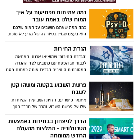
כמה אמיתות מפתיעות על איך
המוח שלנו באמת עובד
כמה ממה שאתם חושבים על המוח שלכם
הוא בעצם שגוי? בסיור זה של מדע לא מוכח,
בן אמברידג' עובר על 10 רעיונות פופולריים על
פסיכולוגיה שהתבדו - וחושף כמה אמיתות
הגדת החירות
מפתיעות על איך המוח שלנו באמת עובד.
'הגדרת החירות' שהוציאו ארגוני המחאה
לכבוד חג הפסח עם כתובים לצד ההגדה
המסורתית היוצרים הגדירו אותה כמתנת פסח
ללוחמים וללוחמות לחירות ישראל
פרשת השבוע בקטנה ומשהו קטן
לשבת
איתמר פישר עם הזוית השבועית המיוחדת
שלו על פרשת השבוע והרב של חב"ד חנוך
גכטמן עם משהו קטן לנשמה. שבת שלום!
הדרך לניצחון בבחירות באמצעות
הטכנולוגיה - המלצות מהעולם
החדש ממומחה