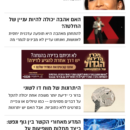
והקרב של ארץ כנען, למען עם ישראל והם
ומגבירים את הסיכויים לשיתוף פעולה מצד
מוזכרים בהערצה בתנך:
המאזינים.
האם אהבה יכולה להיות עניין של
החלטה?
להתחתן מאהבה היא תופעה עדכנית יחסית
לאנושות, ואנחנו עדיין לא מבינים לגמרי מה
המשמעות של בניית מערכות יחסים מוצלחות,
אומר הסופר והפסיכיאטר ג'ורג' בלייר-ווסט.
מתוך ניסיונו הרב בעבודה עם זוגות, הוא חולק
ארבע שאלות שכל זוג צריך לשאול את עצמו
לפני שקושר את הקשר - ומדגיש ממצאים
מפתיעים לגבי האופן שבו הנישואים מתחילים
משפיעים אם הם יסתיימו.
היתרונות של מוח דו לשוני
ברור כי ידיעת יותר משפה אחת יכולה להקל
על דברים מסוימים -- כמו טיולים או צפייה
בסרטים ללא כתוביות. אבל האם יש יתרונות
נוספים למוח דו-לשוני (או רב-לשוני)?
המחנכת מיה נקמולי מפרטת את שלושת סוגי
המדע מאחורי הקשר בין גוף ונפש:
המוחות הדו-לשוניים ומראה כיצד ידיעת יותר
כיצד מחלות משפיעות על