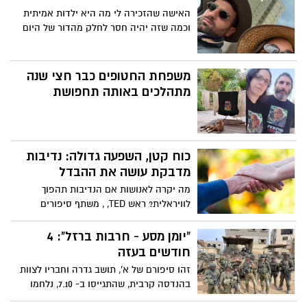
האישה שהזכירה לי מה היא ילדות אמיתית
וכמה שזה יהיה חסר לחלק מהדור של היום
משפחת החטופים כבר חצי שנה
מתהלכים באותה תחפושת
כוח קטן, השפעה גדולה: נדיבות
מדבקת עושה את ההבדל
מה יקרה לאנושות אם הנדיבות תהפוך
לוויראלית? ראש TED, , משתף סיפורים
טרנספורמטיביים מרחבי העולם, מתאר מדוע
הגיע הזמן שהאינטרנט יבין את כוחו להטעין
"יומן מסע - חרבות ברזל": 4
מעשי חסד קטנים, לשנות חיים בקנה מידה
חודשים בעזה
שלא חווה מעולם. למדו כיצד לטפח הלך רוח
זהו סיפורם של א', תושב גדרה וחבריו לצוות
נדיב - עם או בלי לתת כסף - וקבלו השראה
בהנדסה קרבית, שהתגייסו ב- 7.10, נלחמו
עם כלים להגברת ההשפעה שלכם. "תהיו
במשך 4 חודשים ברצועת עזה, מתוכם
אמיצים. תנו מה שאתם יכולים, ואז תהיו