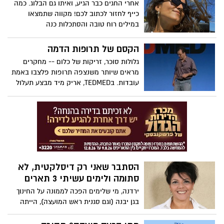
אחרי החגים כבר הגיע, ואיתו גם הבלוג. כמה
הנראה לעין בלתי-מזויינת, אבל הנמצא באופן
כייף לחזור לכתוב לכם! מקווה שתמצאו
מוכח בשני מקומות בו-זמנית. בהרצאה זו,
במילים רוח טובה והסתכלות כנה
הוא מציע דרך מעוררת-עניין ומסקרנת לחשוב
על הנושא.
הקסם של תרופות הדמה
גלולות סוכר, זריקות של כלום -- מחקרים
מראים שיותר משנצפה תרופות פלצבו באמת
עובדות. בTEDMED, אריק מיד מבצע תעלול
שיוכיח שאפילו כשאתם יודעים שמשהו אינו
אמיתי, עדיין תוכלו להגיב אליו בעוצמה.
(אזהרה: שיחה זו אינה מתאימה לצופים אשר
מחטים או דם מפריעים להם.)
הסתבר שאני רק דיסלקטית, לא
סתומה ולימים עשיתי 3 תארים
ירדנה, מי שלימים הפכה לממונה על החינוך
בגן יבנה (וגם סגנית ראש המועצה), הייתה
בטוחה כל השנים שיש לה בעיה שריסקה את
הביטחון העצמי שלה, רק בגיל מאוד מתקדם