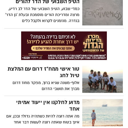
הטיפ השבועי של הדר להורים
כמדי שבוע, הטיפ השבועי של הדר לב רדיע,
מרצה ומדריכת הורים מוסמכת ובעלת 'גן הדר'
בגדרה. מוזמנים לקרוא ולקבל כלים
להתמודדות עם האתגרים הכרוכים בלהיות
הורה. הטיפ השבועי - בסימן יום הכיפורים.
טור אישי ממח"ז דרום עם המלצת
טיול לחג
אלוף-משנה שגיא ברוך, מפקד מחוז דרום
מברך את תושבי הדרום
מדוע לחלקנו אין ייעוד אמיתי
אחד
מה אתה רוצה להיות כשתהיה גדול? ובכן, אם
אינך בטוח שאתה רוצה לעשות דבר אחד