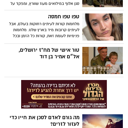
סגן אלוף במילואים מעוז שוורץ, ומפקד על
לוחמיו בעזה בימים אלו, כתב פוסט בפייסבוק
שמזהיר את הנהגת המדינה ומביע חשש
טפו טפו חמסה
שנתחיל לשכוח עד כמה אכזרי היה ה
מלחמות קורות לעיתים רחוקות בעולם, אבל
7/10/2023
לעיתים קרובות מיד בארץ שלנו. מלחמות
פנימיות לעומת זאת, קורות כל הזמן ובכל
מקום אצל בני האדם. אם אנחנו כלכך מנוסים
במלחמות, מתי נדע איך לנצח אותם סוף סוף?
טור אישי של מח"ז ירושלים,
אל״ם אמיר בן דוד
מה גורם לאדם לסכן את חייו כדי
לעזור לזרים?