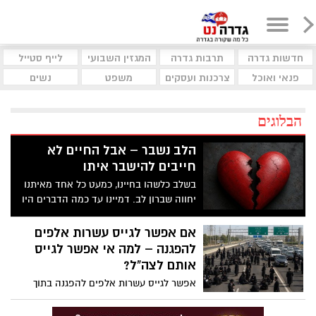
חדשות גדרה
תרבות גדרה
המגזין השבועי
לייף סטייל
פנאי ואוכל
צרכנות ועסקים
משפט
נשים
הבלוגים
הלב נשבר – אבל החיים לא
חייבים להישבר איתו
בשלב כלשהו בחיינו, כמעט כל אחד מאיתנו
יחווה שברון לב. דמיינו עד כמה הדברים היו
יכולים להיות שונים אילו היינו מעניקים יותר
תשומת לב לכאב הרגשי הייחודי הזה.
אם אפשר לגייס עשרות אלפים
הפסיכולוג גיא וינץ' מסביר כי ההחלמה
להפגנה – למה אי אפשר לגייס
משברון לב מתחילה בהחלטה מודעת להילחם
אותם לצה"ל?
בדחף הטבעי שלנו לייפות את העבר ולחפש
אפשר לגייס עשרות אלפים להפגנה בתוך
תשובות שפשוט אינן קיימות. הוא מציע ארגז
שעות, להישמע להוראות, להתארגן ולפעול
כלים מעשי שיעזור לנו, בהדרגה, להשתחרר
במשמעת מלאה. אבל כשמדובר בהגנה על