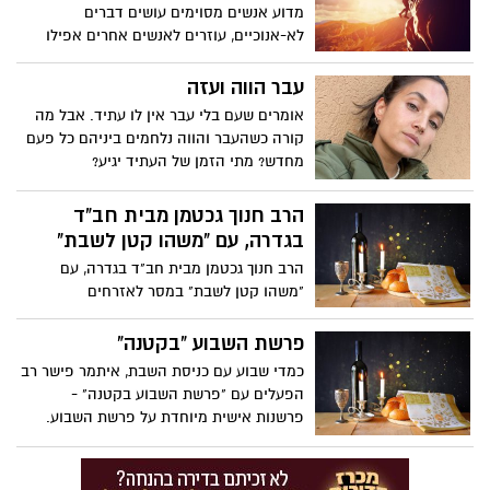
מדוע אנשים מסוימים עושים דברים
לא-אנוכיים, עוזרים לאנשים אחרים אפילו
כשהדבר מסכן את חייהם? הפסיכולוגית
החוקרת אביגיל מארש חוקרת את המניעים
עבר הווה ועזה
של אנשים שנוקטים במעשים אלטרואיסטים
אומרים שעם בלי עבר אין לו עתיד. אבל מה
קיצוניים, כמו תרומת כליה לזר מוחלט. האם
קורה כשהעבר והווה נלחמים ביניהם כל פעם
המוחות שלהם פשוט שונים?
מחדש? מתי הזמן של העתיד יגיע?
הרב חנוך גכטמן מבית חב"ד
בגדרה, עם "משהו קטן לשבת"
הרב חנוך גכטמן מבית חב"ד בגדרה, עם
"משהו קטן לשבת" במסר לאזרחים
פרשת השבוע "בקטנה"
כמדי שבוע עם כניסת השבת, איתמר פישר רב
הפעלים עם "פרשת השבוע בקטנה" -
פרשנות אישית מיוחדת על פרשת השבוע.
שבת שלום גדרה!