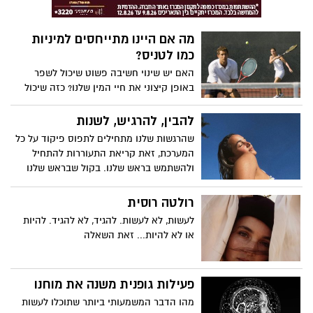
גמישות רגשית. הרצה הראויה לשיתוף.
מה אם היינו מתייחסים למיניות
כמו לטניס?
האם יש שינוי חשיבה פשוט שיכול לשפר
באופן קיצוני את חיי המין שלנו? כזה שיכול
ליישם את הנסיבות, הניסיון או העדפותינו
אשר יהיו? כֵּן! מאמנת הסקס רות רמזי חולקת
להבין, להרגיש, לשנות
את השינוי הזה, ואיך ההשלכות שלו הרבה
שהרגשות שלנו מתחילים לתפוס פיקוד על כל
מעבר להגברת ההנאה שלנו. רות רמזי היא
המערכת, זאת קריאת התעוררות להתחיל
מחנכת ומאמנת מינית למבוגרים. היא עוזרת
ולהשתמש בראש שלנו. בקול שבראש שלנו
לאנשים להבין מי הם מבחינה מינית, איך הגוף
והנפש שלהם עובדים, מה הם צריכים ומה הם
רולטה רוסית
רוצים, ואיך לתקשר את זה. הסגנון שלה
אופטימי, נטול בושה ומוביל עונג.
לעשות, לא לעשות. להגיד, לא להגיד. להיות
או לא להיות... זאת השאלה
פעילות גופנית משנה את מוחנו
מהו הדבר המשמעותי ביותר שתוכלו לעשות