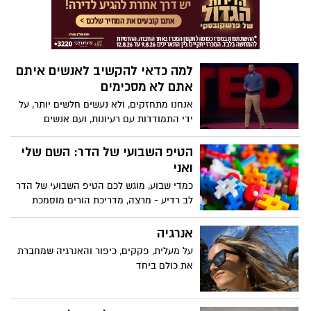
למה כדאי להקשיב לאנשים איתם
אתם לא מסכימים
אנחנו מתחזקים, ולא נעשים חלשים יותר, על
ידי התמודדות עם רעיונות, ועם אנשים
שאנחנו לא מסכימים איתם ", אומר זכארי ר.
ווד. בשיחה חשובה על מציאת בסיס משותף,
הטיפ השבועי של הדר: השם שלי
ווד מציג את המקרה שאנחנו יכולים לבנות
ואני
אמפתיה ולהשיג הבנה על ידי התמודדות
כמדי שבוע, מוגש לכם הטיפ השבועי של הדר
בטקטיות ובמחשבה עם רעיונות שנויים
לב רדיע - מרצה, מדריכת הורים מוסמכת
במחלוקת ופרספקטיבות לא מוכרות. "כוונון
ובעלת 'גן הדרה בגדרה. מוזמנים לקבל כלים
החוצה של נקודות מבט מנוגדות לא גורם להן
להתמודדות עם האתגרים היום יומיים
אנרגיה
להסתלק", אומר ווד. "כדי להשיג התקדמות
הכרוכים בלהיות הורה.
מול מצבי מצוקה, אנחנו צריכים מחויבות
על מעלית, פקקים, כיפור והאנרגיה שמחברת
אמיתית כדי להשיג הבנה עמוקה יותר של
את כולם ביחד
האנושות."