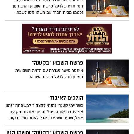
בחסרי ישע בגני הילדים. כעת הוא שובר
המיוחדת שלו על פרשת השבוע והרב חנוך
שתיקה וחושף בפוסט מטלטל שלא משאיר
גכטמן מבית חב"ד עם משהו קטן לשבת
אף עין יבשה, את מה שעבר בילדותו ואת
ההתמודדות שנמשכת כבר 17 שנה ...
פרשת השבוע "בקטנה"
איתמר פישר מגדרה עם הזוית השבועית
המיוחדת שלו על פרשת השבוע
הולכים לאיבוד
כשהייתי קטנה, נהנתי להצהיר למשפחה "זהו!
אני עוזבת את הבית!" והייתי אורזת תיק עם
אוכל, שתיה ושמיכה. אבל לאחר חמש דקות
לכל היותר, הייתי חוזרת. הייתי חוזרת הביתה.
פרשת השבוע "בקטנה" ומשהו קטן