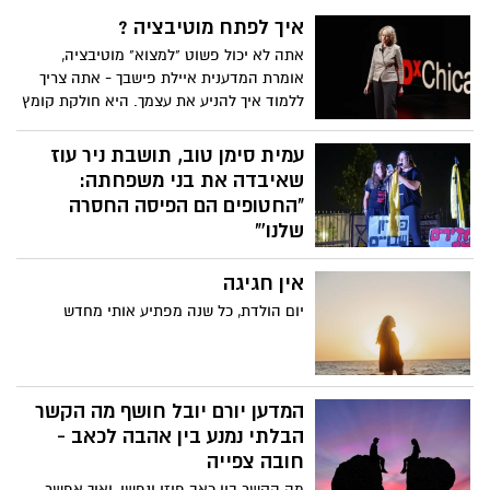
איך לפתח מוטיבציה ?
אתה לא יכול פשוט "למצוא" מוטיבציה,
אומרת המדענית איילת פישבך - אתה צריך
ללמוד איך להניע את עצמך. היא חולקת קומץ
טיפים המגובים ב-20 שנות מחקר מוטיבציה,
ומציעה חוכמה פשוטה להפליא כיצד לייעל
עמית סימן טוב, תושבת ניר עוז
את המטרות שלך, להגדיר את עצמך להצלחה
שאיבדה את בני משפחתה:
ולהימנע מהקריאות המפתות של דחיינות.
"החטופים הם הפיסה החסרה
שלנו'"
אמש בעצרת להחזרת החטופים בכרמי גת,
אין חגיגה
עמית סימן טוב, שאיבדה בני משפחה בטבח
בניר עוז, משתפת בכאב ובזעקה להחזרת
יום הולדת, כל שנה מפתיע אותי מחדש
החטופים. "כל אחד מהם הוא פיסה מאיתנו,
והשבתם תחזיר לנו את השלם שנשבר".
המדען יורם יובל חושף מה הקשר
הבלתי נמנע בין אהבה לכאב -
חובה צפייה
מה הקשר בין כאב פיזי ונפשי, ואיך אפשר