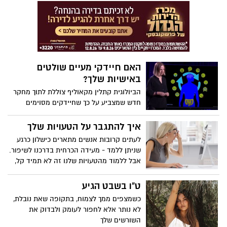
חודשיים בח'אן יונס והשתחררו בימים אלו.
מופתעים לחלוטין ממה שקורה אחר כך",
בלוג אישי שמתאר מציאות יומיומית מורכבת,
אומר אנדרסון.
אירועים מטלטלים וחברים שלא יחזרו. שמות
הלוחמים שונו. חלק קטן מהאירועים מובא
לפניכם על קצה המזלג. צפו בתמונות שצולמו
מלב הרצועה בזמן אמת.
האם חיידקי מעיים שולטים
באישיות שלך?
הביולוגית קתלין מקאוליף צוללת לתוך מחקר
חדש שמצביע על כך שחיידקים מסוימים
במעיים שלך יכולים להשפיע על חלקים
עיקריים של מי שאתה, מהאישיות שלך ועד
איך להתגבר על הטעויות שלך
להפרעות נוירולוגיות משנות חיים. למד עוד על
לעתים קרובות אנשים מתארים כישלון כרגע
האופן שבו המדע המתפתח הזה יכול לשנות
שניתן ללמד - מעידה הכרחית בדרכנו לשיפור.
את האופן שבו אנו מטפלים במחלות - וגלה
אבל ללמוד מהטעויות שלנו זה לא תמיד קל,
את ההשפעה של האיפור המיקרוביאלי
במיוחד כשהכישלונות האלה מעוררים
הפנימי שלך על מצב הרוח, המשקל שלך ועוד.
עצבנות, מכריעים או פשוט מבלבלים. אז מה
ט"ו בשבט הגיע
מונע מאיתנו להפוך את הטעויות שלנו
כשמצפים ממך לצמוח, בתקופה שאת נובלת,
לשליטה? חקור את המכשולים הגדולים ביותר
לא נותר אלא לחפור לעומק ולבדוק את
של למידה מכישלון, וכיצד לטפח חשיבה
השורשים שלך
צמיחה. בימוי לואיז סטוקלר, קריינות של