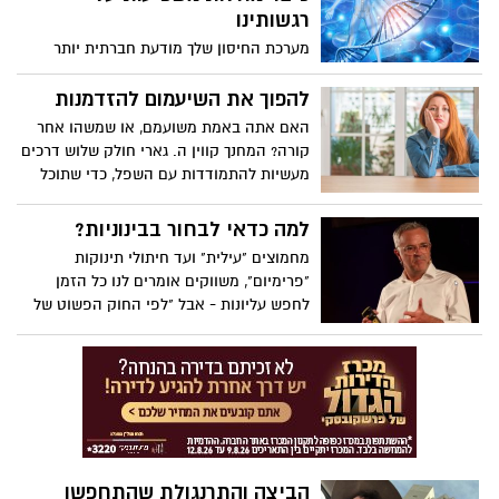
משפה אחת שומרת על המוח שלך בריא,
רגשותינו
מורכב ומעורב באופן פעיל. (בימוי TED-Ed,
מערכת החיסון שלך מודעת חברתית יותר
קריין של פן-פן חן)
ממה שאתה חושב, אומר מדען המוח החברתי
ופרופסור לפסיכולוגיה קילי מוסקטל. היא
להפוך את השיעמום להזדמנות
חוקרת את הקשר בין מצב הרוח שלך לבין
האם אתה באמת משועמם, או שמשהו אחר
המערכת הדלקתית שלך, והיא מציעה סיבה
קורה? המחנך קווין ה. גארי חולק שלוש דרכים
אבולוציונית מדוע חולי עלול לגרום לך להרגיש
מעשיות להתמודדות עם השפל, כדי שתוכל
מדוכא - ולהיפך.
להשתלט על תשומת הלב שלך, להבין באילו
רגשות לסמוך ולמנות את הבעיה האמיתית.
למה כדאי לבחור בבינוניות?
מחמוצים "עילית" ועד חיתולי תינוקות
"פרימיום", משווקים אומרים לנו כל הזמן
לחפש עליונות - אבל "לפי החוק הפשוט של
הממוצעים, רובנו צריכים לחיות חיים רגילים
יותר", אומר סוציו-בלשנית קריספין ת'רו. הוא
מזמין אותנו לאמץ את הבינוניות לשם שינוי,
ומציע דרך אחרת לסיפוק ללא השוואה.
הביצה והתרנגולת שהתחפשו