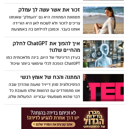
ללכוד אותך בלולאות מחשבה שליליות -
"פטפוט", כפי שמכנה זאת הפסיכולוג ומדען
זכור את אשר עשה לך עמלק
המוח איתן קרוס. הוא חולק טיפים להרגעת
תסמונת המתחזה היא גם "העמלק" שאנחנו
ההיבטים הפחות מועילים של הקול בתוך
צריכים לזכור ולא לשכוח לאן היא הורידה
הראש שלך, כמו גם כיצד לרתום את
אותנו בעבר. וכמובן להילחם בה באמצעות
הפטפוטים כדי להתגבר על הספק, לשפר את
אמונה. אמונה בעצמנו
המיקוד שלך ולשנות את הרווחה שלך.
איך להפוך את ChatGPT לחלק
מהחיים שלנו?
בעידן הדיגיטלי של היום, בינה מלאכותית כמו
ChatGPT הופכת לכלי שימושי ביותר שיכול
לשפר את חיי היומיום שלנו. בין אם מדובר
בסיוע בלימודים, תכנון משימות, יצירת תוכן,
המתנה והכח של אומץ רגשי
פתרון בעיות טכניות או אפילו שיחה קלילה –
הפסיכולוגית סוזן דייויד טוענת שהדרך שבה
ChatGPT כאן כדי לעזור. במאמר זה נבחן
אנו מתמודדים עם הרגשות שלנו מעצבת כל
כיצד ניתן לשלב את ChatGPT בחיי היומיום
דבר שהוא משמעותי עבורינו: הפעולות שלנו,
וכיצד לפנות אליו בצורה שתביא לתשובות
הקריירות שלנו, מערכות היחסים, בריאות
המדויקות והיעילות ביותר.
ואושר. בהרצאה המרגשת, ההומוריסטית
ואולי אפילו משנת-חיים הזו, היא מאתגרת את
החברה שמקדשת חיוביות על פני אמת,
ומדברת על האסטרטגיות העוצמתיות של