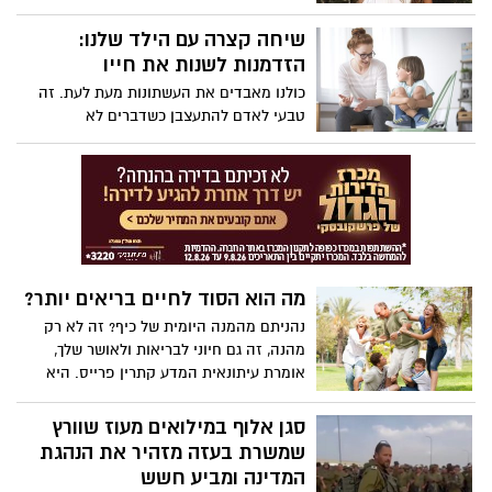
אלכסנדרה פנצר.
שיחה קצרה עם הילד שלנו:
הזדמנות לשנות את חייו
כולנו מאבדים את העשתונות מעת לעת. זה
טבעי לאדם להתעצבן כשדברים לא
מסתדרים. עם זאת, כאשר מוקד הזעם שלך
הוא הילד שלך, ההשלכות יכולות להיות
הרסניות. הפסיכולוגית הקלינית והלוחשת
להורות ידועה בקי קנדי ​​מציעה עצות מעשיות
שיעזרו להורים לנהל את האשמה והבושה של
הרגעים הלא כל כך גדולים שלהם, וגם מדגמנת
את סוגי השיחות שתוכלו לנהל כדי להיות
מה הוא הסוד לחיים בריאים יותר?
הורים טובים יותר.
נהניתם מהמנה היומית של כיף? זה לא רק
מהנה, זה גם חיוני לבריאות ולאושר שלך,
אומרת עיתונאית המדע קתרין פרייס. היא
מציעה הגדרה חדשה לכיף -- מה שהיא מכנה
"כיף אמיתי" -- וחולקת דרכים קלות ומגוונות
סגן אלוף במילואים מעוז שוורץ
ראיות לשזור שובבות, זרימה וחיבור בחיי
שמשרת בעזה מזהיר את הנהגת
היומיום שלך.
המדינה ומביע חשש