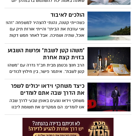
שאתה באמת יכול להשתמש בו במהלך יום
העבודה שלך? מדעית המוח וונדי סוזוקי
חולקת שתי פעילויות מבוססות ראיות -
הולכים לאיבוד
נשימה ותנועה - שיכולות להרגיע את מערכת
כשהייתי קטנה, נהנתי להצהיר למשפחה "זהו!
העצבים שלך ולדלק יצירתיות וחיבור.
אני עוזבת את הבית!" והייתי אורזת תיק עם
אוכל, שתיה ושמיכה. אבל לאחר חמש דקות
לכל היותר, הייתי חוזרת. הייתי חוזרת הביתה.
"משהו קטן לשבת" ופרשת השבוע
בזוית קצת אחרת
הרב חנוך גכטמן מבית חב"ד גדרה עם "משהו
קטן לשבת". איתמר פישר, בין חילוץ לכודים
לכיבוי, עם הזוית השבועית שלו עת פרשת
השבוע. כניסת השבת בגדרה: 19:15
כיצד משחקי וידאו יכולים לשפר
את הדרך שבה אתם לומדים
משחקי וידאו נוגעים באופן טבעי לדרך שבה
אנו לומדים: הם ממקדים את תשומת ליבנו
ועוקבים אחר ההתקדמות שלנו כשאנו
מתקדמים לעבר מטרה ברורה. קריס
אלכסנדר, פרופסור לעיצוב משחקי וידאו
וגיימר נלהב בעצמו, חושב שצריך להשתמש