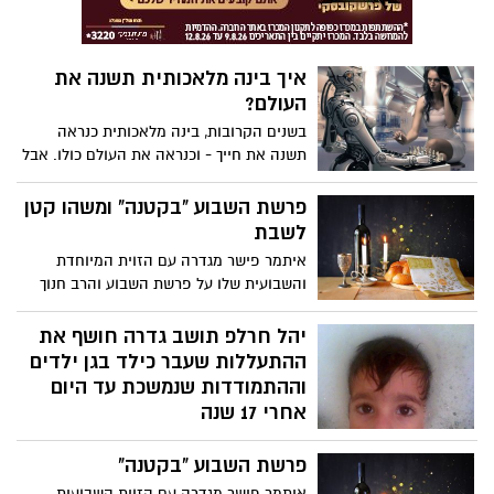
באותם אלמנטים בחינוך המסורתי כדי לתת
מענה לסגנונות למידה שונים ולערב תלמידים
ברחבי העולם, הן באופן אישי והן באינטרנט.
איך בינה מלאכותית תשנה את
העולם?
בשנים הקרובות, בינה מלאכותית כנראה
תשנה את חייך - וכנראה את העולם כולו. אבל
אנשים מתקשים להסכים בדיוק איך AI ישפיע
על החברה שלנו. האם נוכל לבנות מערכות
פרשת השבוע "בקטנה" ומשהו קטן
בינה מלאכותית שיעזרו לנו לתקן את העולם?
לשבת
או שנגזר עלינו לחוות השתלטות רובוטית?
איתמר פישר מגדרה עם הזוית המיוחדת
חקור את המגבלות של בינה מלאכותית ואת
והשבועית שלו על פרשת השבוע והרב חנוך
האפשרות ליצור טכנולוגיה תואמת אדם. בימוי
גכטמן מבית חב"ד עם משהו קטן לשבת.
כריסטוף סארו, AIM Creative Studios,
יהל חרלפ תושב גדרה חושף את
קריינות על ידי ג'ורג' זיידן וסטיוארט ראסל,
ההתעללות שעבר כילד בגן ילדים
מוזיקה מאת אנדרה איירס.
וההתמודדות שנמשכת עד היום
אחרי 17 שנה
יהל חרלפ לא הצליח להשאר אדיש לפרשות
פרשת השבוע "בקטנה"
שמתפרסמות בחודשים האחרונים שמדווחות
שוב ושוב על מסכת התעללות גננות וסייעות
איתמר פישר מגדרה עם הזוית השבועית