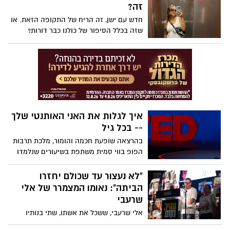
חזק החל מכמה תרגילי קול יעילים וכלה
זה?
בטיפים על איך לדבר באמפתיה. הרצאה
חדש עם ישן, זה הריח של התקופה הזאת. או
שאולי תעזור לעולם להישמע נפלא יותר.
שזה בכלל הסיפור של כולנו כבר דורות?
איך לגלות את האני האותנטי שלך
-- בכל גיל
בהרצאה שופעת חכמה והומור, מלכת תרבות
הפופ בווי סמית משתפת בשיעורים שנלמדו
בדרך הקשה, על אותנטיות, ביטחון, הצלחה
בוגרת ולמה, אם תעשו את העבודה, "החיים
"לא נעצור עד שכולם יחזרו
טובים יותר מאוחר יותר".
הביתה": נאומו המצמרר של אלי
שרעבי
אלי שרעבי, ששכל את אשתו, שתי בנותיו
וגופת אחיו שנמצאת עדין בשבי, נשא דברים