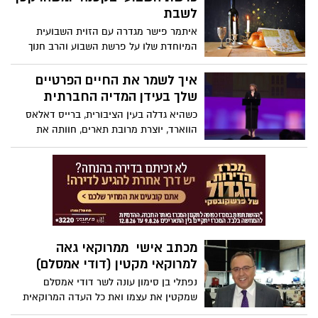
לשבת
איתמר פישר מגדרה עם הזוית השבועית
המיוחדת שלו על פרשת השבוע והרב חנוך
גכטמן מבית חב"ד עם משהו קטן לשבת
והמצב. נאחל בעזרת השם שבת שקטה
איך לשמר את החיים הפרטיים
ושלווה לכל תושבי המושבה
שלך בעידן המדיה החברתית
כשהיא גדלה בעין הציבורית, ברייס דאלאס
הווארד, יוצרת מרובת תארים, חוותה את
הלחץ המוכר לחלוק את חייה עם העולם
ברשתות החברתיות. אבל בהדרכתה האיתנה
של אמה, הווארד למדה להציב גבולות אישיים
ולהתענג על היופי של רגעים פרטיים. בשיחה
אישית זו היא נעזרת בשלושה דורות של
חוכמה משפחתית כדי להזכיר לנו ש"חיים
פרטיים הופכים לחיים ציבוריים ששווה לחיות
מכתב אישי ממרוקאי גאה
אותם".
למרוקאי מקטין (דודי אמסלם)
נפתלי בן סימון עונה לשר דודי אמסלם
שמקטין את עצמו ואת כל העדה המרוקאית
יחד איתו - "בשורה התחתונה אנחנו 9 אחים,