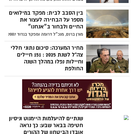
הלימודים. אבל השר קיש (הקשקשן) עסוק
מזכירה תאגיד ענק שנמצא בסחרור. בזמן
בסיפורי גבורה לתקשורת על החדרת הבינה
שהשלטון המרכזי בירושלים עסוק בכיבוי
בין הסבב לבית: מפקד במילואים
המלאכותית לבתי הספר ביוזמתו...
שריפות פוליטיות ובבירוקרטיה מכבידה,
מספר על הבחירה לעצור את
השטח - וליתר דיוק, התיכונים שלנו - הופך
החיים ולבחור ב״אנחנו״
לשטח הפקר. האלימות הגואה והאקלים
מורן ברנס, מנכ״ל דרומה ומפקד בגדוד 7007
הבית-ספרי המידרדר הם לא "בעיה חינוכית"
בחטיבת ירושלים, משתף במסע האישי של
גרידא; הם כשל אסטרטגי בניהול המרחב
סבב מילואים שישי על הוויתור, האחווה,
מחיר המערכה: סיכום נתוני חללי
הציבורי.
העייפות והגאווה, ועל התקווה לימים בטוחים
צה"ל לשנת 2025 : 151 חיילים
יותר
וחיילות נפלו במהלך השנה
החולפת
אגף כוח האדם פרסם את הנתונים השנתיים:
151 חיילים וחיילות נפלו במהלך השנה
החולפת, רובם בפעילות מבצעית. בצה"ל
שמים דגש מיוחד על המענה הנפשי ועל
המאבק בתופעת האובדנות בקרב המשרתים.
שנתיים להיעלמות היימנוט וניסיון
חטיפה בבאר שבע: כך נראה
אובדן הביטחון של ההורים