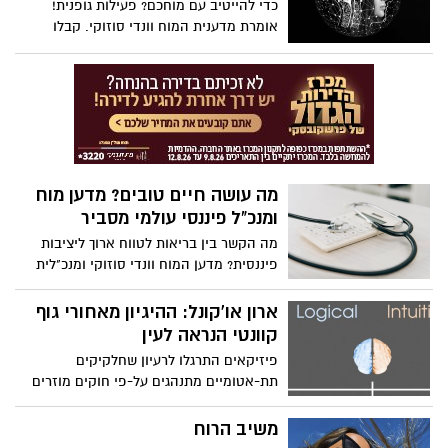
כדי להייטיב עם מוחכם? פעילות גופנית!
אומרת מדענית המוח וונדי סוזוקי. קבלו
השראה ללכת לחדר הכושר בעקבות הדיון של
סוזוקי ברקע המדעי שמאחורי הגילוי שאימון
גופני משפר את מצב הרוח, את הזכרון, ומגן
על מוחנו מפני מחלות ניווניות של המוח כגון
אלצהיימר.
מה עושה חיים טובים? מדען מוח
ומנכ"ל פיננסי עולמי מסביר
מה הקשר בין בריאות לטווח ארוך ליציבות
פיננסית? מדען המוח וונדי סוזוקי ומנכ"לית
הבנקאות הפרטית והעושר העולמית של
HSBC, אנאבל ספרינג, חוקרים את המרכיבים
ארון או'קונל: ההיגיון מאחורי גוף
הקריטיים של חיים טובים - וכיצד פעולות
קוונטי הנראה לעין
פשוטות כמו פעילות גופנית ותכנון פיננסי
פיזיקאים התרגלו לרעיון שחלקיקים
יכולות להגביר את רווחתך בהווה ובעתיד. הם
תת-אטומיים מתנהגים על-פי חוקים מוזרים
דנים כיצד למקסם את תחושת השמחה שלך,
של מכניקה קוונטית, בשונה לגמרי מעצמים
להפוך את החרדה שלך לכוח לטובה ולשמור
בסדר גודל אנושי. בניסוי פורץ דרך, ארון
משיב הרוח
על המוח שלך בריא במהלך חייך.
או'קונל טישטש הבחנה זו בכך שיצר עצם