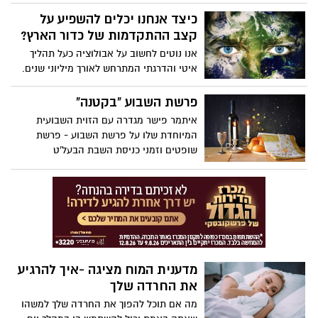
למשך שארית חייך, אינך לבד. בשיחה מאירת
עיניים זו, הסופרת והאמנית אמילי וופניק
כיצד אנחנו יכלים להשפיע על
מתארת את האנשים להם היא קוראת
קצב ההתקדמות של כדור הארץ?
"מולטי-פוטנציאליים" - להם יש מגוון רחב של
אנו נוטים לחשוב על אבולוציה כעל תהליך
תחומי עניין ועבודות לאורך החיים. האם אתה
איטי והדרגתי המתרחש לאורך מיליוני שנים.
אחד מהם?
אבל הביולוג האבולוציוני שיין קמפבל-סטטון
אומר שהטבע משתנה כעת במהירות מסחררת
פרשת השבוע "בקטנה"
כדי לעמוד בקצב של העולם שהאנושות
איתמר פישר מגדרה עם הזוית השבועית
בנתה. מפילים חסרי חטים שנמלטים מציידים
המיוחדת שלו על פרשת השבוע - פרשת
ועד זאבים החיים באזור ההדרה
שופטים וזמני כניסת השבת הבעל'ט
הרדיואקטיבי של צ'רנוביל, קמפבל-סטטון
מציגה כיצד החיים מסתגלים במהירות
בדרכים מפתיעות - ומבקשת מאיתנו לחשוב
מחדש כיצד נוכל להגן על המגוון הביולוגי של
כדור הארץ.
מדענית המוח מציגה -איך להרגיע
את החרדה שלך
מה אם תוכל להפוך את החרדה שלך למשהו