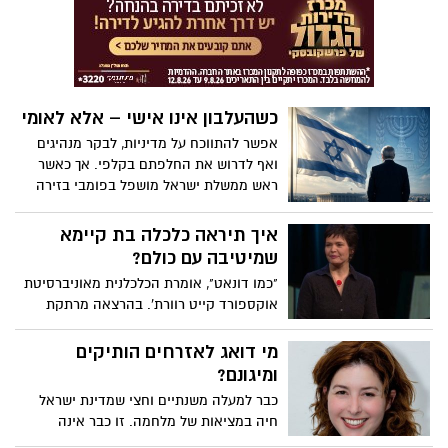
מהכאב ולהמשיך הלאה. הלב שלנו אולי נשבר
המדינה, פתאום מספרים לנו שהם לא
לפעמים, אבל אנחנו לא חייבים להישבר יחד
מתאימים למסגרת. איזה מסר זה מעביר
איתו.
לציבור? לילדים שלנו? שכולם שווים, אבל יש
כאלה ששווים יותר? שהאחריות משותפת,
אבל רק לחלק מהעם? החלוקה ל"אנחנו
כשהעלבון אינו אישי – אלא לאומי
מתגייסים" ו"הם לא" היא לא רק ויכוח פוליטי
היא מתכון לפילוג שמפורר אותנו מבפנים.
אפשר להתווכח על מדיניות, לבקר מנהיגים
ואף לדרוש את החלפתם בקלפי. אך כאשר
ראש ממשלת ישראל מושפל בפומבי בזירה
הבינלאומית, הפגיעה אינה רק באדם עצמו –
אלא גם בכבודה של המדינה שהוא מייצג. בין
איך תיראה כלכלה בת קיימא
שאול המלך לנתניהו, מחשבות על גבולות
שמיטיבה עם כולם?
הביקורת ועל כבוד לאומי
"כמו דונאט", אומרת הכלכלנית מאוניברסיטת
אוקספורד קייט רוורת'. בהרצאה מרתקת
ומעוררת מחשבה, היא מסבירה כיצד ניתן
להוציא מדינות מהבור שבו אנשים רבים
מי דואג לאזרחים הותיקים
חסרים את הצרכים הבסיסיים של החיים
ומיגונם?
וליצור כלכלות מתחדשות ושוויוניות שפועלות
כבר למעלה משנתיים וחצי שמדינת ישראל
בתוך הגבולות האקולוגיים של כדור הארץ.
חיה במציאות של מלחמה. זו כבר אינה
"הסלמה", לא "סבב", לא אירוע נקודתי, אלא